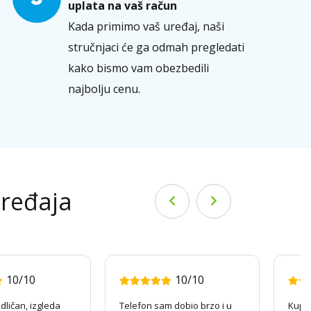
uplata na vaš račun
Kada primimo vaš uređaj, naši
stručnjaci će ga odmah pregledati
kako bismo vam obezbedili
najbolju cenu.
uređaja
10/10
10/10
dličan, izgleda
Telefon sam dobio brzo i u
Kupov