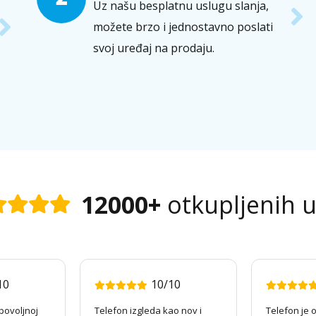
Uz našu besplatnu uslugu slanja,
možete brzo i jednostavno poslati
svoj uređaj na prodaju.
12000+
otkupljenih 
10
10/10
povoljnoj
Telefon izgleda kao nov i
Telefon je o