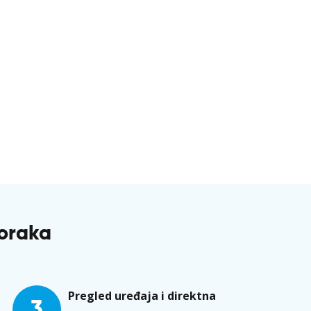
koraka
Pregled uređaja i direktna
3