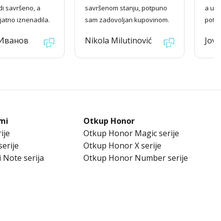
di savršeno, a
savršenom stanju, potpuno
a ure
jatno iznenadila.
sam zadovoljan kupovinom.
potp
 Иванов
Nikola Milutinović
Jova
mi
Otkup Honor
ije
Otkup Honor Magic serije
erije
Otkup Honor X serije
 Note serija
Otkup Honor Number serije