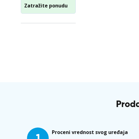
Zatražite ponudu
Proda
Proceni vrednost svog uređaja
1