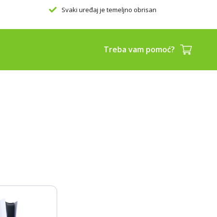
Svaki uređaj je temeljno obrisan
K
Treba vam pomoć?