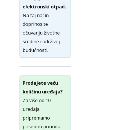
elektronski otpad.
Na taj način
doprinosite
očuvanju životne
sredine i održivoj
budućnosti.
Prodajete veću
količinu uređaja?
Za više od 10
uređaja
pripremamo
posebnu ponudu.