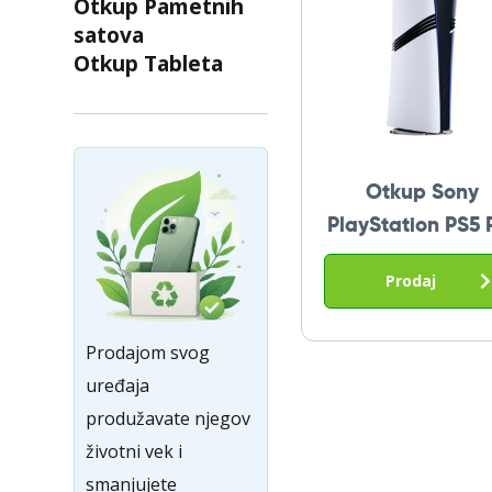
Otkup Pametnih
satova
Otkup Tableta
Otkup Sony
PlayStation PS5 
Prodaj
Prodajom svog
uređaja
produžavate njegov
životni vek i
smanjujete