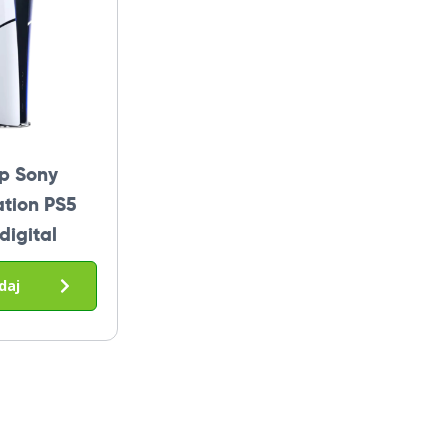
p Sony
ation PS5
digital
daj