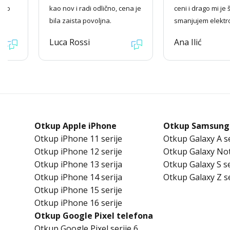
 kao
kao nov i radi odlično, cena je
ceni i drago mi je 
bila zaista povoljna.
smanjujem elektr
Luca Rossi
Ana Ilić
Otkup Apple iPhone
Otkup Samsung
Otkup iPhone 11 serije
Otkup Galaxy A se
Otkup iPhone 12 serije
Otkup Galaxy Not
Otkup iPhone 13 serija
Otkup Galaxy S se
Otkup iPhone 14 serija
Otkup Galaxy Z se
Otkup iPhone 15 serije
Otkup iPhone 16 serije
Otkup Google Pixel telefona
Otkup Google Pixel serije 6