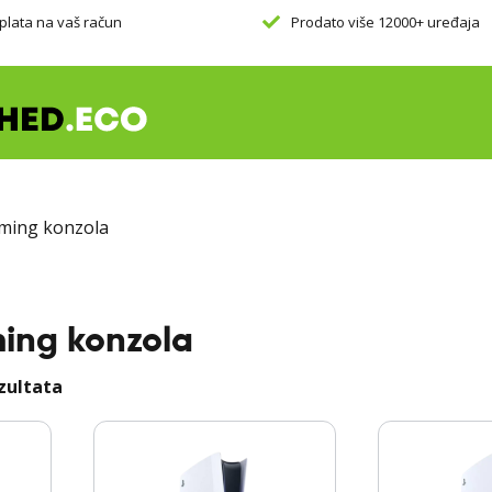
plata na vaš račun
Prodato više 12000+ uređaja
ming konzola
ing konzola
ezultata