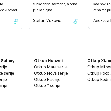
što
funkcioniše savršeno, a cena
kao nov, ra
onski otpad.
je bila sjajna.
cena me pri
Stefan Vuković
Алексей
 Galaxy
Otkup Huawei
Otkup Xiao
rije
Otkup Mate serije
Otkup Mi ser
e serije
Otkup Nova serije
Otkup Poco s
rije
Otkup P serije
Otkup Redmi
rije
Otkup Y serije