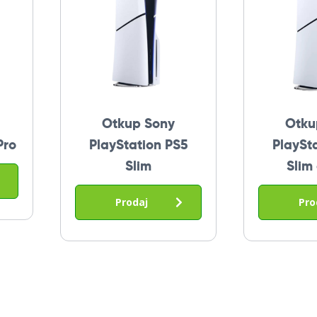
Otkup Sony
Otku
Pro
PlayStation PS5
PlaySt
Slim
Slim 
Prodaj
Pro