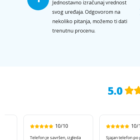
Jednostavno izračunaj vrednost
svog uređaja. Odgovorom na
nekoliko pitanja, možemo ti dati
trenutnu procenu.
5.0
10/10
10/
tan
Telefon je savršen, izgleda
Sjajan telefon po 