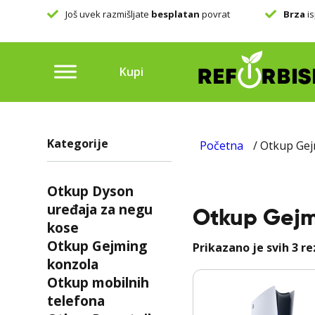
 našu
Još uvek razmišljate
besplatan
povrat
Brza
is
Kupi
Kategorije
Početna
/ Otkup Gej
Otkup Dyson
uređaja za negu
Otkup Gejm
kose
Otkup Gejming
Prikazano je svih 3 r
konzola
Otkup mobilnih
telefona