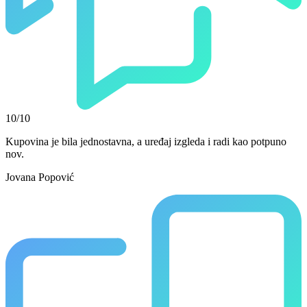
10/10
Kupovina je bila jednostavna, a uređaj izgleda i radi kao potpuno
nov.
Jovana Popović