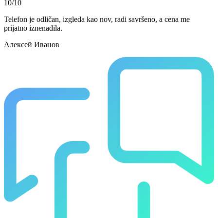
10/10
Telefon je odličan, izgleda kao nov, radi savršeno, a cena me
prijatno iznenadila.
Алексей Иванов