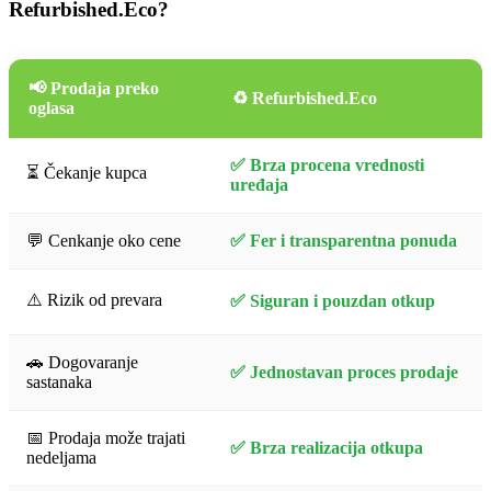
Refurbished.Eco?
📢 Prodaja preko
♻️ Refurbished.Eco
oglasa
✅ Brza procena vrednosti
⏳ Čekanje kupca
uređaja
💬 Cenkanje oko cene
✅ Fer i transparentna ponuda
⚠️ Rizik od prevara
✅ Siguran i pouzdan otkup
🚗 Dogovaranje
✅ Jednostavan proces prodaje
sastanaka
📅 Prodaja može trajati
✅ Brza realizacija otkupa
nedeljama