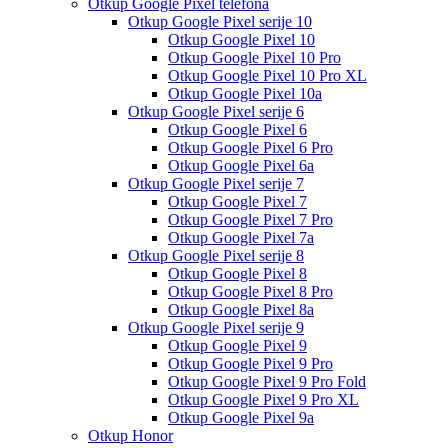
Otkup Google Pixel telefona
Otkup Google Pixel serije 10
Otkup Google Pixel 10
Otkup Google Pixel 10 Pro
Otkup Google Pixel 10 Pro XL
Otkup Google Pixel 10a
Otkup Google Pixel serije 6
Otkup Google Pixel 6
Otkup Google Pixel 6 Pro
Otkup Google Pixel 6a
Otkup Google Pixel serije 7
Otkup Google Pixel 7
Otkup Google Pixel 7 Pro
Otkup Google Pixel 7a
Otkup Google Pixel serije 8
Otkup Google Pixel 8
Otkup Google Pixel 8 Pro
Otkup Google Pixel 8a
Otkup Google Pixel serije 9
Otkup Google Pixel 9
Otkup Google Pixel 9 Pro
Otkup Google Pixel 9 Pro Fold
Otkup Google Pixel 9 Pro XL
Otkup Google Pixel 9a
Otkup Honor