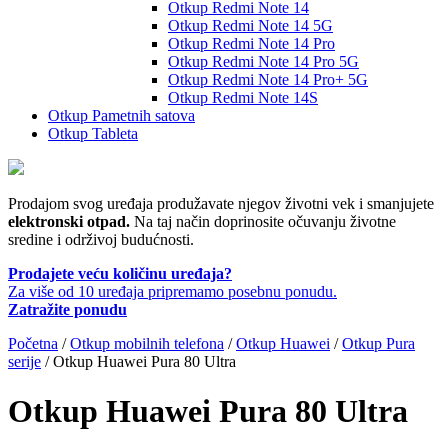
Otkup Redmi Note 14
Otkup Redmi Note 14 5G
Otkup Redmi Note 14 Pro
Otkup Redmi Note 14 Pro 5G
Otkup Redmi Note 14 Pro+ 5G
Otkup Redmi Note 14S
Otkup Pametnih satova
Otkup Tableta
Prodajom svog uređaja produžavate njegov životni vek i smanjujete
elektronski otpad.
Na taj način doprinosite očuvanju životne
sredine i održivoj budućnosti.
Prodajete veću količinu uređaja?
Za više od 10 uređaja pripremamo posebnu ponudu.
Zatražite ponudu
Početna
/
Otkup mobilnih telefona
/
Otkup Huawei
/
Otkup Pura
serije
/ Otkup Huawei Pura 80 Ultra
Otkup Huawei Pura 80 Ultra