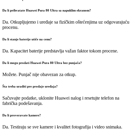
Da li prihvatate Huawei Pura 80 Ultra sa napuklim ekranom?
Da. Otkupljujemo i uređaje sa fizičkim oštećenjima uz odgovarajuću
procenu.
Da li stanje baterije utiče na cenu?
Da. Kapacitet baterije predstavlja važan faktor tokom procene.
Da li mogu prodati Huawei Pura 80 Ultra bez punjača?
Možete. Punjač nije obavezan za otkup.
Šta treba uraditi pre prodaje uređaja?
Sačuvajte podatke, uklonite Huawei nalog i resetujte telefon na
fabrička podešavanja.
Da li proveravate kamere?
Da. Testiraju se sve kamere i kvalitet fotografija i video snimaka.