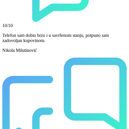
10/10
Telefon sam dobio brzo i u savršenom stanju, potpuno sam
zadovoljan kupovinom.
Nikola Milutinović