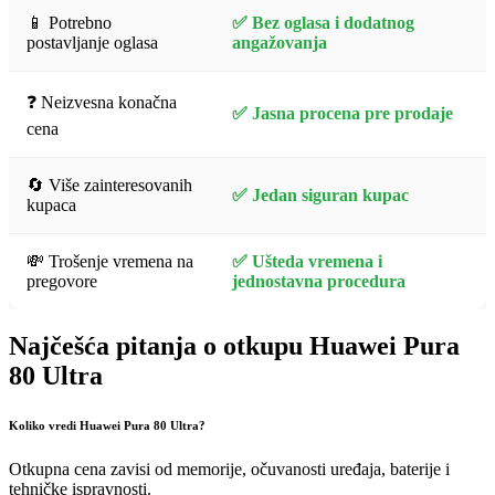
📱 Potrebno
✅ Bez oglasa i dodatnog
postavljanje oglasa
angažovanja
❓ Neizvesna konačna
✅ Jasna procena pre prodaje
cena
🔄 Više zainteresovanih
✅ Jedan siguran kupac
kupaca
💸 Trošenje vremena na
✅ Ušteda vremena i
pregovore
jednostavna procedura
Najčešća pitanja o otkupu Huawei Pura
80 Ultra
Koliko vredi Huawei Pura 80 Ultra?
Otkupna cena zavisi od memorije, očuvanosti uređaja, baterije i
tehničke ispravnosti.