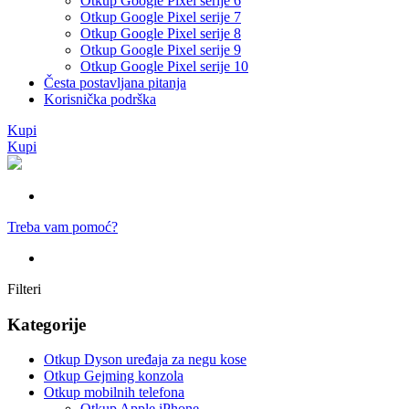
Otkup Google Pixel serije 6
Otkup Google Pixel serije 7
Otkup Google Pixel serije 8
Otkup Google Pixel serije 9
Otkup Google Pixel serije 10
Česta postavljana pitanja
Korisnička podrška
Kupi
Kupi
Treba vam pomoć?
Filteri
Kategorije
Otkup Dyson uređaja za negu kose
Otkup Gejming konzola
Otkup mobilnih telefona
Otkup Apple iPhone