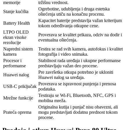
memorije
tržišnu vrednost.
Ogrebotine, udubljenja i druga estetska
Stanje kućišta
oštećenja utiču na konačnu procenu.
Kapacitet baterije predstavlja važan kriterijum
Battery Health
tokom određivanja otkupne cene.
LTPO OLED
Proverava se kvalitet prikaza, odziv na dodir i
ekran visoke
eventualna oštećenja.
rezolucije
Napredni sistem
Testira se rad svih kamera, autofokus i kvalitet
kamera
fotografija i video snimaka.
Procesor i
Stabilnost rada uređaja i ukupne performanse
performanse
predstavljaju važan deo procene.
Pre završetka otkupa potrebno je ukloniti
Huawei nalog
Huawei nalog sa uređaja.
Proverava se ispravnost punjenja i prenosa
USB-C priključak
podataka.
Testiraju se Wi-Fi, Bluetooth, NFC, GPS i
Mrežne funkcije
mobilna mreža.
Originalna kutija i punjač nisu obavezni, ali
Prateća oprema
mogu predstavljati dodatnu prednost tokom
procene.