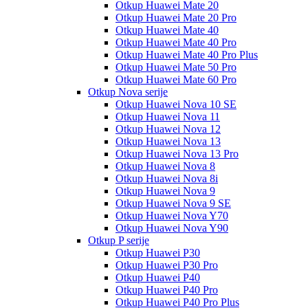
Otkup Huawei Mate 20
Otkup Huawei Mate 20 Pro
Otkup Huawei Mate 40
Otkup Huawei Mate 40 Pro
Otkup Huawei Mate 40 Pro Plus
Otkup Huawei Mate 50 Pro
Otkup Huawei Mate 60 Pro
Otkup Nova serije
Otkup Huawei Nova 10 SE
Otkup Huawei Nova 11
Otkup Huawei Nova 12
Otkup Huawei Nova 13
Otkup Huawei Nova 13 Pro
Otkup Huawei Nova 8
Otkup Huawei Nova 8i
Otkup Huawei Nova 9
Otkup Huawei Nova 9 SE
Otkup Huawei Nova Y70
Otkup Huawei Nova Y90
Otkup P serije
Otkup Huawei P30
Otkup Huawei P30 Pro
Otkup Huawei P40
Otkup Huawei P40 Pro
Otkup Huawei P40 Pro Plus