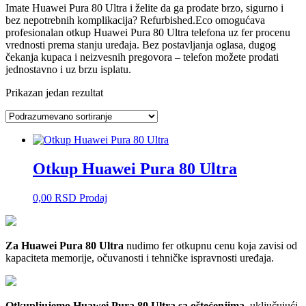
Imate Huawei Pura 80 Ultra i želite da ga prodate brzo, sigurno i
bez nepotrebnih komplikacija? Refurbished.Eco omogućava
profesionalan otkup Huawei Pura 80 Ultra telefona uz fer procenu
vrednosti prema stanju uređaja. Bez postavljanja oglasa, dugog
čekanja kupaca i neizvesnih pregovora – telefon možete prodati
jednostavno i uz brzu isplatu.
Prikazan jedan rezultat
Otkup Huawei Pura 80 Ultra
0,00
RSD
Prodaj
Za Huawei Pura 80 Ultra
nudimo fer otkupnu cenu koja zavisi od
kapaciteta memorije, očuvanosti i tehničke ispravnosti uređaja.
Otkupljujemo Huawei Pura 80 Ultra sa oštećenjima
, uključujući