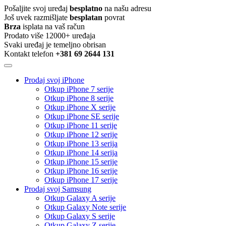
Pošaljite svoj uređaj
besplatno
na našu adresu
Još uvek razmišljate
besplatan
povrat
Brza
isplata na vaš račun
Prodato više 12000+ uređaja
Svaki uređaj je temeljno obrisan
Kontakt telefon
+381 69 2644 131
Prodaj svoj iPhone
Otkup iPhone 7 serije
Otkup iPhone 8 serije
Otkup iPhone X serije
Otkup iPhone SE serije
Otkup iPhone 11 serije
Otkup iPhone 12 serije
Otkup iPhone 13 serija
Otkup iPhone 14 serija
Otkup iPhone 15 serije
Otkup iPhone 16 serije
Otkup iPhone 17 serije
Prodaj svoj Samsung
Otkup Galaxy A serije
Otkup Galaxy Note serije
Otkup Galaxy S serije
Otkup Galaxy Z serije