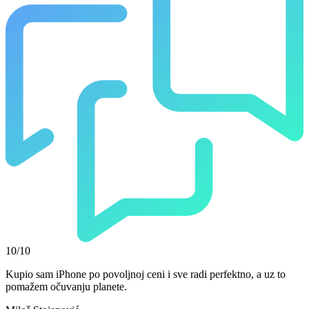
10/10
Kupio sam iPhone po povoljnoj ceni i sve radi perfektno, a uz to
pomažem očuvanju planete.