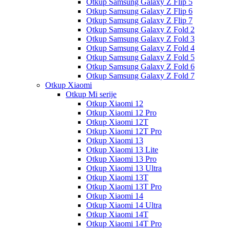
Otkup Samsung Galaxy Z Flip 5
Otkup Samsung Galaxy Z Flip 6
Otkup Samsung Galaxy Z Flip 7
Otkup Samsung Galaxy Z Fold 2
Otkup Samsung Galaxy Z Fold 3
Otkup Samsung Galaxy Z Fold 4
Otkup Samsung Galaxy Z Fold 5
Otkup Samsung Galaxy Z Fold 6
Otkup Samsung Galaxy Z Fold 7
Otkup Xiaomi
Otkup Mi serije
Otkup Xiaomi 12
Otkup Xiaomi 12 Pro
Otkup Xiaomi 12T
Otkup Xiaomi 12T Pro
Otkup Xiaomi 13
Otkup Xiaomi 13 Lite
Otkup Xiaomi 13 Pro
Otkup Xiaomi 13 Ultra
Otkup Xiaomi 13T
Otkup Xiaomi 13T Pro
Otkup Xiaomi 14
Otkup Xiaomi 14 Ultra
Otkup Xiaomi 14T
Otkup Xiaomi 14T Pro