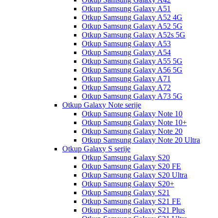
Otkup Samsung Galaxy A51
Otkup Samsung Galaxy A52 4G
Otkup Samsung Galaxy A52 5G
Otkup Samsung Galaxy A52s 5G
Otkup Samsung Galaxy A53
Otkup Samsung Galaxy A54
Otkup Samsung Galaxy A55 5G
Otkup Samsung Galaxy A56 5G
Otkup Samsung Galaxy A71
Otkup Samsung Galaxy A72
Otkup Samsung Galaxy A73 5G
Otkup Galaxy Note serije
Otkup Samsung Galaxy Note 10
Otkup Samsung Galaxy Note 10+
Otkup Samsung Galaxy Note 20
Otkup Samsung Galaxy Note 20 Ultra
Otkup Galaxy S serije
Otkup Samsung Galaxy S20
Otkup Samsung Galaxy S20 FE
Otkup Samsung Galaxy S20 Ultra
Otkup Samsung Galaxy S20+
Otkup Samsung Galaxy S21
Otkup Samsung Galaxy S21 FE
Otkup Samsung Galaxy S21 Plus