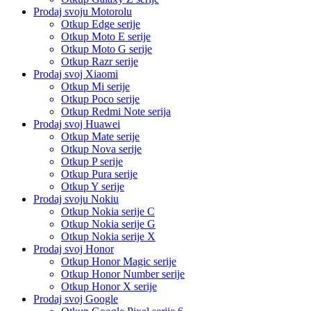
Prodaj svoju Motorolu
Otkup Edge serije
Otkup Moto E serije
Otkup Moto G serije
Otkup Razr serije
Prodaj svoj Xiaomi
Otkup Mi serije
Otkup Poco serije
Otkup Redmi Note serija
Prodaj svoj Huawei
Otkup Mate serije
Otkup Nova serije
Otkup P serije
Otkup Pura serije
Otkup Y serije
Prodaj svoju Nokiu
Otkup Nokia serije C
Otkup Nokia serije G
Otkup Nokia serije X
Prodaj svoj Honor
Otkup Honor Magic serije
Otkup Honor Number serije
Otkup Honor X serije
Prodaj svoj Google