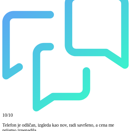
10/10
Telefon je odličan, izgleda kao nov, radi savršeno, a cena me
prijatno iznenadila.