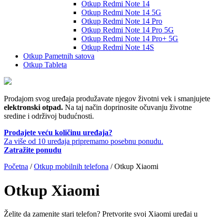
Otkup Redmi Note 14
Otkup Redmi Note 14 5G
Otkup Redmi Note 14 Pro
Otkup Redmi Note 14 Pro 5G
Otkup Redmi Note 14 Pro+ 5G
Otkup Redmi Note 14S
Otkup Pametnih satova
Otkup Tableta
Prodajom svog uređaja produžavate njegov životni vek i smanjujete
elektronski otpad.
Na taj način doprinosite očuvanju životne
sredine i održivoj budućnosti.
Prodajete veću količinu uređaja?
Za više od 10 uređaja pripremamo posebnu ponudu.
Zatražite ponudu
Početna
/
Otkup mobilnih telefona
/ Otkup Xiaomi
Otkup Xiaomi
Želite da zamenite stari telefon? Pretvorite svoj Xiaomi uređaj u