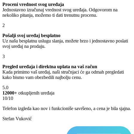
Proceni vrednost svog uređaja
Jednostavno izračunaj vrednost svog uređaja. Odgovorom na
nekoliko pitanja, možemo ti dati trenutnu procenu.
2
Pošalji svoj uređaj besplatno
Uz našu besplatnu uslugu slanja, možete brzo i jednostavno poslati
svoj uređaj na prodaju.
3
Pregled uređaja i direktna uplata na vaš račun
Kada primimo vaš uređaj, naši stručnjaci će ga odmah pregledati
kako bismo vam obezbedili najbolju cenu.
5.0
12000+
otkupljenih uređaja
10/10
Telefon izgleda kao nov i funkcioniše savršeno, a cena je bila sjajna.
Stefan Vuković