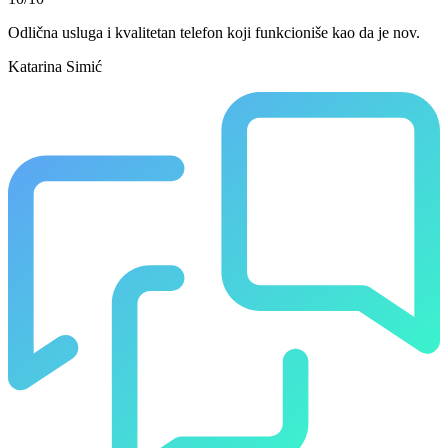
Odlična usluga i kvalitetan telefon koji funkcioniše kao da je nov.
Katarina Simić