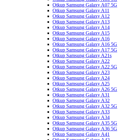
Otkup Samsung Galaxy A07 5G
Otkup Samsung Galaxy A11
Otkup Samsung Galaxy A12
Otkup Samsung Galaxy A13
Otkup Samsung Galaxy A14
Otkup Samsung Galaxy A15
Otkup Samsung Galaxy A16
Otkup Samsung Galaxy A16 5G
Otkup Samsung Galaxy A17 5G
Otkup Samsung Galaxy A21s
Otkup Samsung Galaxy A22
Otkup Samsung Galaxy A22 5G
Otkup Samsung Galaxy A23
Otkup Samsung Galaxy A24
Otkup Samsung Galaxy A25
Otkup Samsung Galaxy A26 5G
Otkup Samsung Galaxy A31
Otkup Samsung Galaxy A32
Otkup Samsung Galaxy A32 5G
Otkup Samsung Galaxy A33
Otkup Samsung Galaxy A34
Otkup Samsung Galaxy A35 5G
Otkup Samsung Galaxy A36 5G
Otkup Samsung Galaxy A41
Otkup Samsung Galaxy A42