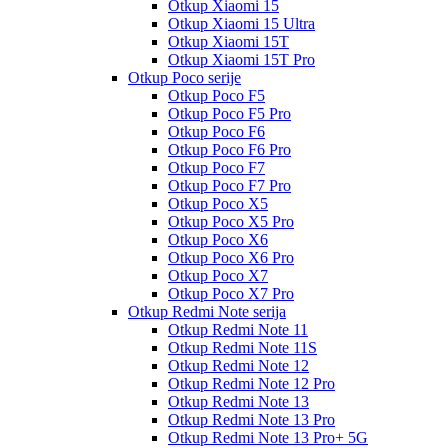
Otkup Xiaomi 15
Otkup Xiaomi 15 Ultra
Otkup Xiaomi 15T
Otkup Xiaomi 15T Pro
Otkup Poco serije
Otkup Poco F5
Otkup Poco F5 Pro
Otkup Poco F6
Otkup Poco F6 Pro
Otkup Poco F7
Otkup Poco F7 Pro
Otkup Poco X5
Otkup Poco X5 Pro
Otkup Poco X6
Otkup Poco X6 Pro
Otkup Poco X7
Otkup Poco X7 Pro
Otkup Redmi Note serija
Otkup Redmi Note 11
Otkup Redmi Note 11S
Otkup Redmi Note 12
Otkup Redmi Note 12 Pro
Otkup Redmi Note 13
Otkup Redmi Note 13 Pro
Otkup Redmi Note 13 Pro+ 5G