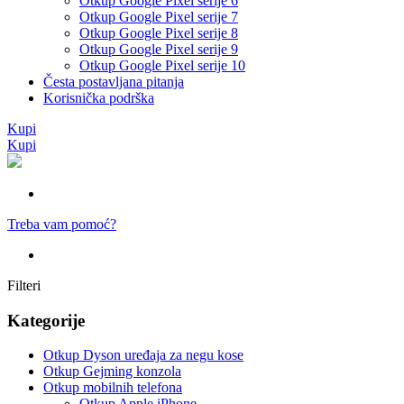
Otkup Google Pixel serije 6
Otkup Google Pixel serije 7
Otkup Google Pixel serije 8
Otkup Google Pixel serije 9
Otkup Google Pixel serije 10
Česta postavljana pitanja
Korisnička podrška
Kupi
Kupi
Treba vam pomoć?
Filteri
Kategorije
Otkup Dyson uređaja za negu kose
Otkup Gejming konzola
Otkup mobilnih telefona
Otkup Apple iPhone