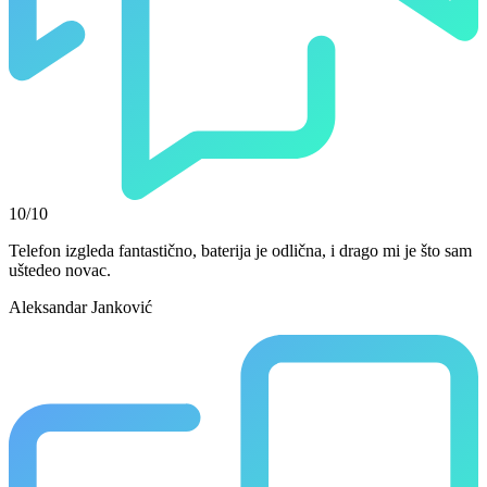
10/10
Telefon izgleda fantastično, baterija je odlična, i drago mi je što sam
uštedeo novac.
Aleksandar Janković