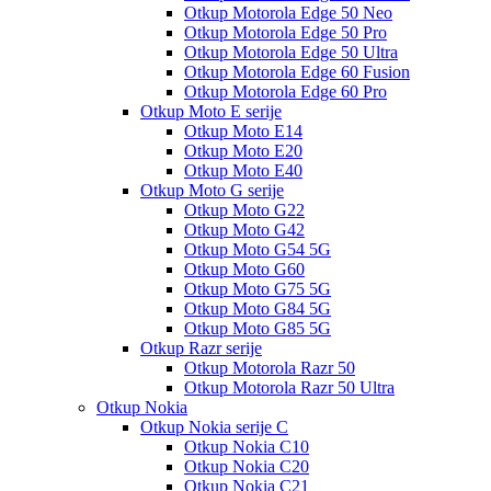
Otkup Motorola Edge 50 Neo
Otkup Motorola Edge 50 Pro
Otkup Motorola Edge 50 Ultra
Otkup Motorola Edge 60 Fusion
Otkup Motorola Edge 60 Pro
Otkup Moto E serije
Otkup Moto E14
Otkup Moto E20
Otkup Moto E40
Otkup Moto G serije
Otkup Moto G22
Otkup Moto G42
Otkup Moto G54 5G
Otkup Moto G60
Otkup Moto G75 5G
Otkup Moto G84 5G
Otkup Moto G85 5G
Otkup Razr serije
Otkup Motorola Razr 50
Otkup Motorola Razr 50 Ultra
Otkup Nokia
Otkup Nokia serije C
Otkup Nokia C10
Otkup Nokia C20
Otkup Nokia C21