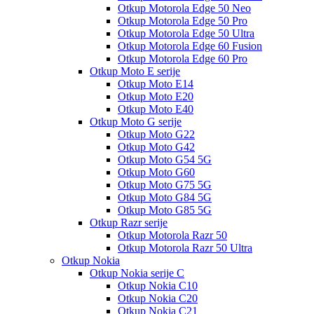
Otkup Motorola Edge 50 Neo
Otkup Motorola Edge 50 Pro
Otkup Motorola Edge 50 Ultra
Otkup Motorola Edge 60 Fusion
Otkup Motorola Edge 60 Pro
Otkup Moto E serije
Otkup Moto E14
Otkup Moto E20
Otkup Moto E40
Otkup Moto G serije
Otkup Moto G22
Otkup Moto G42
Otkup Moto G54 5G
Otkup Moto G60
Otkup Moto G75 5G
Otkup Moto G84 5G
Otkup Moto G85 5G
Otkup Razr serije
Otkup Motorola Razr 50
Otkup Motorola Razr 50 Ultra
Otkup Nokia
Otkup Nokia serije C
Otkup Nokia C10
Otkup Nokia C20
Otkup Nokia C21