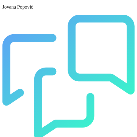
Jovana Popović