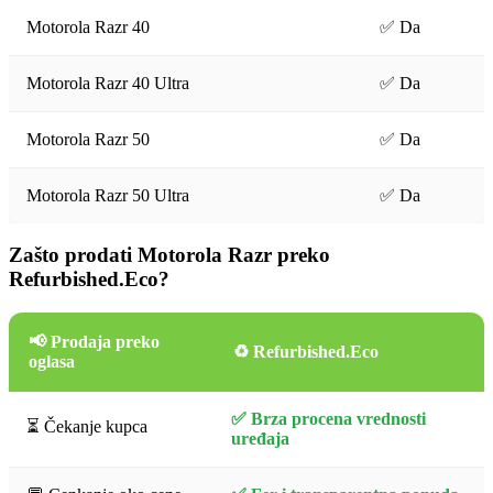
Motorola Razr 40
✅ Da
Motorola Razr 40 Ultra
✅ Da
Motorola Razr 50
✅ Da
Motorola Razr 50 Ultra
✅ Da
Zašto prodati Motorola Razr preko
Refurbished.Eco?
📢 Prodaja preko
♻️ Refurbished.Eco
oglasa
✅ Brza procena vrednosti
⏳ Čekanje kupca
uređaja