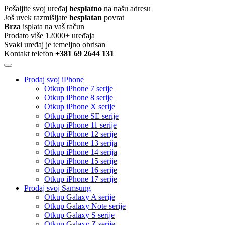
Pošaljite svoj uređaj
besplatno
na našu adresu
Još uvek razmišljate
besplatan
povrat
Brza
isplata na vaš račun
Prodato više 12000+ uređaja
Svaki uređaj je temeljno obrisan
Kontakt telefon
+381 69 2644 131
Prodaj svoj iPhone
Otkup iPhone 7 serije
Otkup iPhone 8 serije
Otkup iPhone X serije
Otkup iPhone SE serije
Otkup iPhone 11 serije
Otkup iPhone 12 serije
Otkup iPhone 13 serija
Otkup iPhone 14 serija
Otkup iPhone 15 serije
Otkup iPhone 16 serije
Otkup iPhone 17 serije
Prodaj svoj Samsung
Otkup Galaxy A serije
Otkup Galaxy Note serije
Otkup Galaxy S serije
Otkup Galaxy Z serije