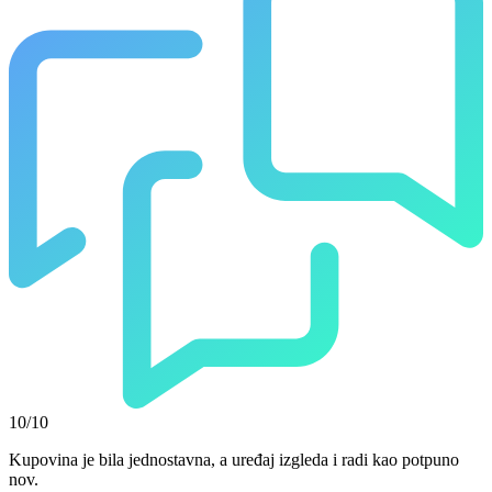
10/10
Kupovina je bila jednostavna, a uređaj izgleda i radi kao potpuno
nov.