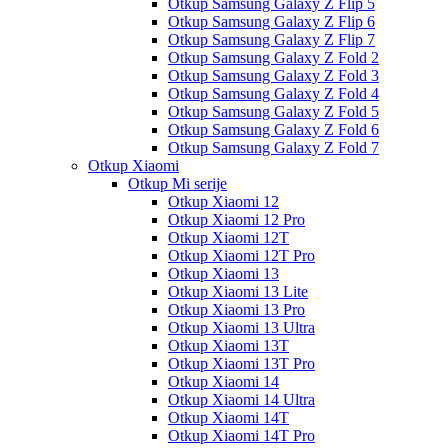
Otkup Samsung Galaxy Z Flip 5
Otkup Samsung Galaxy Z Flip 6
Otkup Samsung Galaxy Z Flip 7
Otkup Samsung Galaxy Z Fold 2
Otkup Samsung Galaxy Z Fold 3
Otkup Samsung Galaxy Z Fold 4
Otkup Samsung Galaxy Z Fold 5
Otkup Samsung Galaxy Z Fold 6
Otkup Samsung Galaxy Z Fold 7
Otkup Xiaomi
Otkup Mi serije
Otkup Xiaomi 12
Otkup Xiaomi 12 Pro
Otkup Xiaomi 12T
Otkup Xiaomi 12T Pro
Otkup Xiaomi 13
Otkup Xiaomi 13 Lite
Otkup Xiaomi 13 Pro
Otkup Xiaomi 13 Ultra
Otkup Xiaomi 13T
Otkup Xiaomi 13T Pro
Otkup Xiaomi 14
Otkup Xiaomi 14 Ultra
Otkup Xiaomi 14T
Otkup Xiaomi 14T Pro