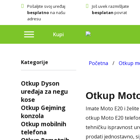
Pošaljite svoj uređaj
Još uvek razmišljate
besplatno
na našu
besplatan
povrat
adresu
Kupi
Kategorije
Početna
/
Otkup mo
Otkup Dyson
uređaja za negu
Otkup Mot
kose
Otkup Gejming
Imate Moto E20 i želit
konzola
otkup Moto E20 telefon
Otkup mobilnih
tehničku ispravnost ur
telefona
prodati jednostavno, s