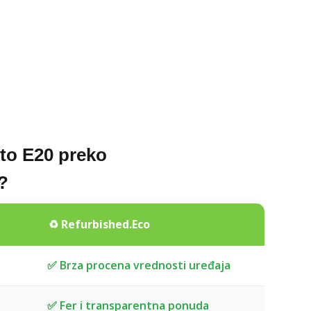
to E20 preko
?
a
♻️ Refurbished.Eco
✅ Brza procena vrednosti uređaja
✅ Fer i transparentna ponuda