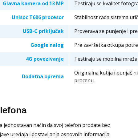
Glavna kamera od 13 MP
Testiraju se kvalitet fotogr
Unisoc T606 procesor
Stabilnost rada sistema uti
USB-C priključak
Proverava se punjenje i pr
Google nalog
Pre završetka otkupa potre
4G povezivanje
Testiraju se mobilna mreža,
Originalna kutija i punjač n
Dodatna oprema
procenu.
elefona
a jednostavan način da svoj telefon prodate bez
ave uređaja i dostavljanja osnovnih informacija