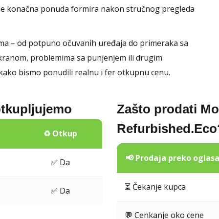
 se konačna ponuda formira nakon stručnog pregleda
jima – od potpuno očuvanih uređaja do primeraka sa
kranom, problemima sa punjenjem ili drugim
ako bismo ponudili realnu i fer otkupnu cenu.
otkupljujemo
Zašto prodati Mo
Refurbished.Eco
♻️ Otkup
📢 Prodaja preko oglas
✅ Da
⏳ Čekanje kupca
✅ Da
💬 Cenkanje oko cene