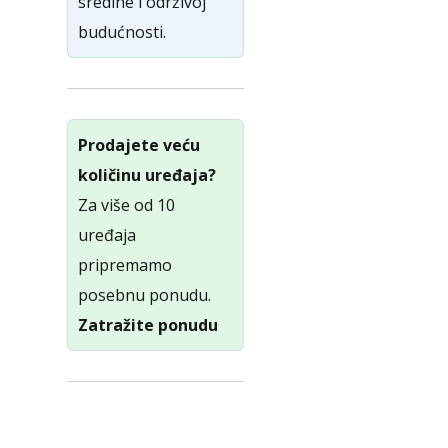
sredine i održivoj
budućnosti.
Prodajete veću
količinu uređaja?
Za više od 10
uređaja
pripremamo
posebnu ponudu.
Zatražite ponudu