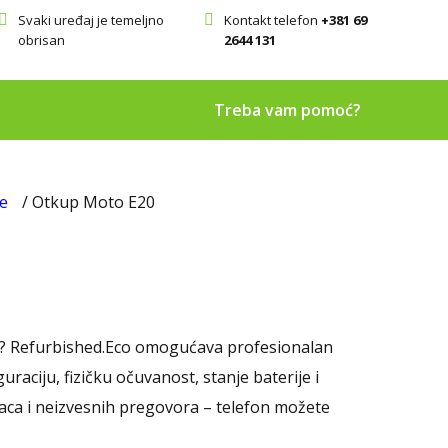
Svaki uređaj je temeljno
Kontakt telefon
+381 69
obrisan
2644 131
Treba vam pomoć?
e
/ Otkup Moto E20
ja? Refurbished.Eco omogućava profesionalan
ciju, fizičku očuvanost, stanje baterije i
aca i neizvesnih pregovora – telefon možete