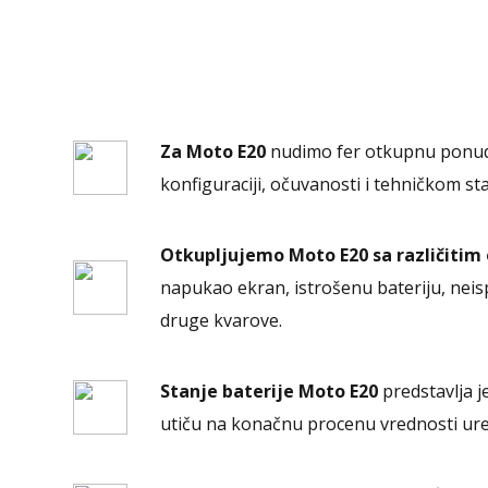
Za Moto E20
nudimo fer otkupnu ponu
konfiguraciji, očuvanosti i tehničkom st
Otkupljujemo Moto E20 sa različitim
napukao ekran, istrošenu bateriju, neisp
druge kvarove.
Stanje baterije Moto E20
predstavlja j
utiču na konačnu procenu vrednosti ure