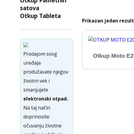
Otkup Pametnih
satova
Otkup Tableta
Prikazan jedan rezul
Prodajom svog
Otkup Moto E2
uređaja
produžavate njegov
životni vek i
smanjujete
elektronski otpad.
Na taj način
doprinosite
očuvanju životne