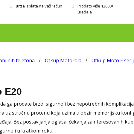
Brza
isplata na vaš račun
Prodato više 12000+
uređaja
bilnih telefona
/
Otkup Motorola
/
Otkup Moto E serij
o E20
e da ga prodate brzo, sigurno i bez nepotrebnih komplikaci
a uz stručnu procenu koja uzima u obzir memorijsku konfigura
eđaja. Bez postavljanja oglasa, čekanja zainteresovanih kup
igurno i u kratkom roku.