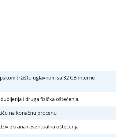
pskom tržištu uglavnom sa 32 GB interne
dubljenja i druga fizička oštećenja.
 utiču na konačnu procenu.
odziv ekrana i eventualna oštećenja.