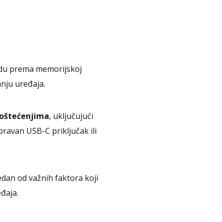
du prema memorijskoj
anju uređaja.
 oštećenjima
, uključujući
ravan USB-C priključak ili
edan od važnih faktora koji
đaja.