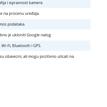
afija i ispravnost kamere.
če na procenu uređaja.
enos podataka.
bno je ukloniti Google nalog.
 Wi-Fi, Bluetooth i GPS.
isu obavezni, ali mogu pozitivno uticati na