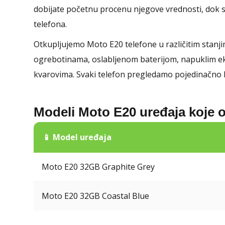
dobijate početnu procenu njegove vrednosti, dok
telefona.
Otkupljujemo Moto E20 telefone u različitim stan
ogrebotinama, oslabljenom baterijom, napuklim e
kvarovima. Svaki telefon pregledamo pojedinačno k
Modeli Moto E20 uređaja koje 
📱 Model uređaja
Moto E20 32GB Graphite Grey
Moto E20 32GB Coastal Blue