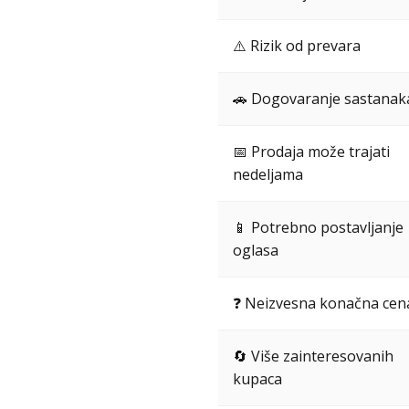
⚠️ Rizik od prevara
🚗 Dogovaranje sastanak
📅 Prodaja može trajati
nedeljama
📱 Potrebno postavljanje
oglasa
❓ Neizvesna konačna cen
🔄 Više zainteresovanih
kupaca