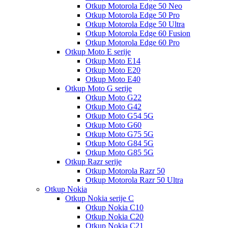
Otkup Motorola Edge 50 Neo
Otkup Motorola Edge 50 Pro
Otkup Motorola Edge 50 Ultra
Otkup Motorola Edge 60 Fusion
Otkup Motorola Edge 60 Pro
Otkup Moto E serije
Otkup Moto E14
Otkup Moto E20
Otkup Moto E40
Otkup Moto G serije
Otkup Moto G22
Otkup Moto G42
Otkup Moto G54 5G
Otkup Moto G60
Otkup Moto G75 5G
Otkup Moto G84 5G
Otkup Moto G85 5G
Otkup Razr serije
Otkup Motorola Razr 50
Otkup Motorola Razr 50 Ultra
Otkup Nokia
Otkup Nokia serije C
Otkup Nokia C10
Otkup Nokia C20
Otkup Nokia C21