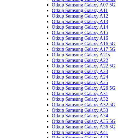
Otkup Samsung Galaxy A07 5G
Otkup Samsung Galaxy A11
Otkup Samsung Galaxy A12
Otkup Samsung Galaxy A13
Otkup Samsung Galaxy A14
Otkup Samsung Galaxy A15
Otkup Samsung Galaxy A16
Otkup Samsung Galaxy A16 5G
Otkup Samsung Galaxy A17 5G
Otkup Samsung Galaxy A21s
Otkup Samsung Galaxy A22
Otkup Samsung Galaxy A22 5G
Otkup Samsung Galaxy A23
Otkup Samsung Galaxy A24
Otkup Samsung Galaxy A25
Otkup Samsung Galaxy A26 5G
Otkup Samsung Galaxy A31
Otkup Samsung Galaxy A32
Otkup Samsung Galaxy A32 5G
Otkup Samsung Galaxy A33
Otkup Samsung Galaxy A34
Otkup Samsung Galaxy A35 5G
Otkup Samsung Galaxy A36 5G
Otkup Samsung Galaxy A41
Otkup Samsung Galaxy A42