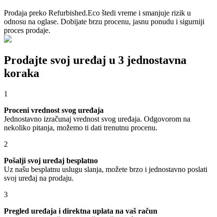
Prodaja preko Refurbished.Eco štedi vreme i smanjuje rizik u
odnosu na oglase. Dobijate brzu procenu, jasnu ponudu i sigurniji
proces prodaje.
Prodajte svoj uređaj u 3 jednostavna
koraka
1
Proceni vrednost svog uređaja
Jednostavno izračunaj vrednost svog uređaja. Odgovorom na
nekoliko pitanja, možemo ti dati trenutnu procenu.
2
Pošalji svoj uređaj besplatno
Uz našu besplatnu uslugu slanja, možete brzo i jednostavno poslati
svoj uređaj na prodaju.
3
Pregled uređaja i direktna uplata na vaš račun