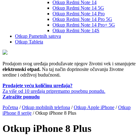
Otkup Redmi Note 14
Otkup Redmi Note 14 5G
Otkup Redmi Note 14 Pro
Otkup Redmi Note 14 Pro 5G
Otkup Redmi Note 14 Pro+ 5G
Otkup Redmi Note 14S
Otkup Pametnih satova
Otkup Tableta
Prodajom svog uređaja produžavate njegov životni vek i smanjujete
elektronski otpad.
Na taj način doprinosite očuvanju životne
sredine i održivoj budućnosti.
Prodajete veću količinu uređaja?
Za više od 10 uređaja pripremamo posebnu ponudu.
Zatražite ponudu
Početna
/
Otkup mobilnih telefona
/
Otkup Apple iPhone
/
Otkup
iPhone 8 serije
/ Otkup iPhone 8 Plus
Otkup iPhone 8 Plus