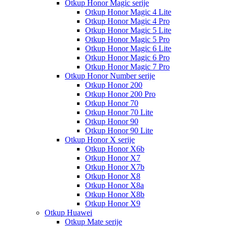
Otkup Honor Magic serije
Otkup Honor Magic 4 Lite
Otkup Honor Magic 4 Pro
Otkup Honor Magic 5 Lite
Otkup Honor Magic 5 Pro
Otkup Honor Magic 6 Lite
Otkup Honor Magic 6 Pro
Otkup Honor Magic 7 Pro
Otkup Honor Number serije
Otkup Honor 200
Otkup Honor 200 Pro
Otkup Honor 70
Otkup Honor 70 Lite
Otkup Honor 90
Otkup Honor 90 Lite
Otkup Honor X serije
Otkup Honor X6b
Otkup Honor X7
Otkup Honor X7b
Otkup Honor X8
Otkup Honor X8a
Otkup Honor X8b
Otkup Honor X9
Otkup Huawei
Otkup Mate serije