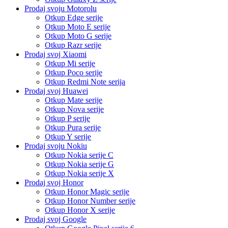
Prodaj svoju Motorolu
Otkup Edge serije
Otkup Moto E serije
Otkup Moto G serije
Otkup Razr serije
Prodaj svoj Xiaomi
Otkup Mi serije
Otkup Poco serije
Otkup Redmi Note serija
Prodaj svoj Huawei
Otkup Mate serije
Otkup Nova serije
Otkup P serije
Otkup Pura serije
Otkup Y serije
Prodaj svoju Nokiu
Otkup Nokia serije C
Otkup Nokia serije G
Otkup Nokia serije X
Prodaj svoj Honor
Otkup Honor Magic serije
Otkup Honor Number serije
Otkup Honor X serije
Prodaj svoj Google