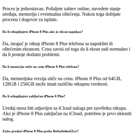
Proces je jednostavan. Pošaljete zahtev online, navedete stanje
uređaja, memoriju i eventualna oštećenja. Nakon toga dobijate
procenu i dogovor za isplatu.
Da li otkupljujete iPhone 8 Plus ako je ekran napukao?
Da, moguć je otkup iPhone 8 Plus telefona sa napuklim ili
oštećenim ekranom. Cena zavisi od toga da li ekran radi normalno i
da li postoje dodatni problemi.
Da li memorija utiče na cenu iPhone 8 Plus telefona?
Da, memorijska verzija utiče na cenu. iPhone 8 Plus od 64GB,
128GB i 256GB može imati različitu otkupnu vrednost.
Da li otkupljujete zaključan iPhone 8 Plus?
Uređaj mora biti odjavljen sa iCloud naloga pre završetka otkupa.
Ako je iPhone 8 Plus zaključan na iCloud, potrebno je prvo ukloniti
nalog.
Zašto prodati iPhone 8 Plus preko Refurbished.Eco?