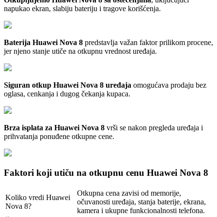
napukao ekran, slabiju bateriju i tragove korišćenja.
Baterija Huawei Nova 8
predstavlja važan faktor prilikom procene,
jer njeno stanje utiče na otkupnu vrednost uređaja.
Siguran otkup Huawei Nova 8 uređaja
omogućava prodaju bez
oglasa, cenkanja i dugog čekanja kupaca.
Brza isplata za Huawei Nova 8
vrši se nakon pregleda uređaja i
prihvatanja ponuđene otkupne cene.
Faktori koji utiču na otkupnu cenu Huawei Nova 8
Otkupna cena zavisi od memorije,
Koliko vredi Huawei
očuvanosti uređaja, stanja baterije, ekrana,
Nova 8?
kamera i ukupne funkcionalnosti telefona.