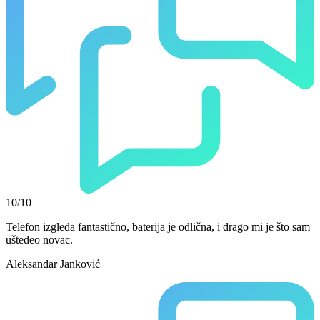
10/10
Telefon izgleda fantastično, baterija je odlična, i drago mi je što sam
uštedeo novac.
Aleksandar Janković