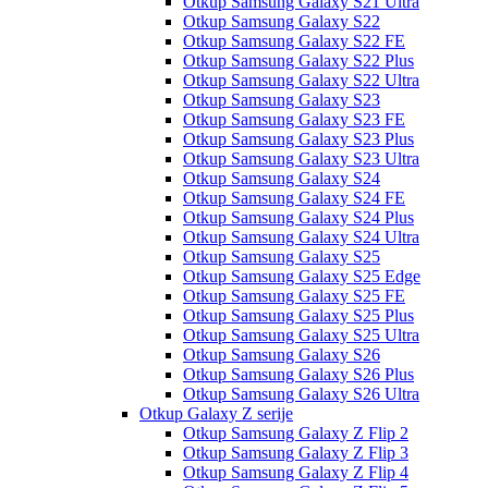
Otkup Samsung Galaxy S21 Ultra
Otkup Samsung Galaxy S22
Otkup Samsung Galaxy S22 FE
Otkup Samsung Galaxy S22 Plus
Otkup Samsung Galaxy S22 Ultra
Otkup Samsung Galaxy S23
Otkup Samsung Galaxy S23 FE
Otkup Samsung Galaxy S23 Plus
Otkup Samsung Galaxy S23 Ultra
Otkup Samsung Galaxy S24
Otkup Samsung Galaxy S24 FE
Otkup Samsung Galaxy S24 Plus
Otkup Samsung Galaxy S24 Ultra
Otkup Samsung Galaxy S25
Otkup Samsung Galaxy S25 Edge
Otkup Samsung Galaxy S25 FE
Otkup Samsung Galaxy S25 Plus
Otkup Samsung Galaxy S25 Ultra
Otkup Samsung Galaxy S26
Otkup Samsung Galaxy S26 Plus
Otkup Samsung Galaxy S26 Ultra
Otkup Galaxy Z serije
Otkup Samsung Galaxy Z Flip 2
Otkup Samsung Galaxy Z Flip 3
Otkup Samsung Galaxy Z Flip 4