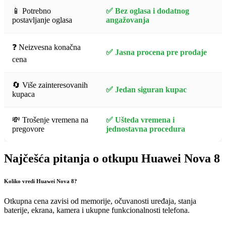
📱 Potrebno
✅ Bez oglasa i dodatnog
postavljanje oglasa
angažovanja
❓ Neizvesna konačna
✅ Jasna procena pre prodaje
cena
🔄 Više zainteresovanih
✅ Jedan siguran kupac
kupaca
💸 Trošenje vremena na
✅ Ušteda vremena i
pregovore
jednostavna procedura
Najčešća pitanja o otkupu Huawei Nova 8
Koliko vredi Huawei Nova 8?
Otkupna cena zavisi od memorije, očuvanosti uređaja, stanja
baterije, ekrana, kamera i ukupne funkcionalnosti telefona.