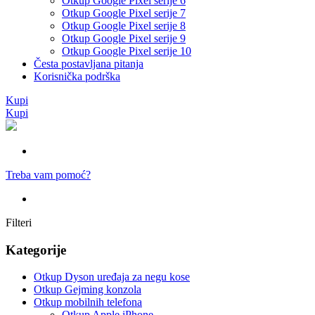
Otkup Google Pixel serije 6
Otkup Google Pixel serije 7
Otkup Google Pixel serije 8
Otkup Google Pixel serije 9
Otkup Google Pixel serije 10
Česta postavljana pitanja
Korisnička podrška
Kupi
Kupi
Treba vam pomoć?
Filteri
Kategorije
Otkup Dyson uređaja za negu kose
Otkup Gejming konzola
Otkup mobilnih telefona
Otkup Apple iPhone