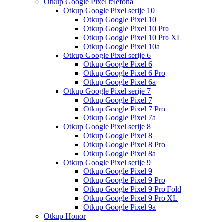
Otkup Google Pixel telefona
Otkup Google Pixel serije 10
Otkup Google Pixel 10
Otkup Google Pixel 10 Pro
Otkup Google Pixel 10 Pro XL
Otkup Google Pixel 10a
Otkup Google Pixel serije 6
Otkup Google Pixel 6
Otkup Google Pixel 6 Pro
Otkup Google Pixel 6a
Otkup Google Pixel serije 7
Otkup Google Pixel 7
Otkup Google Pixel 7 Pro
Otkup Google Pixel 7a
Otkup Google Pixel serije 8
Otkup Google Pixel 8
Otkup Google Pixel 8 Pro
Otkup Google Pixel 8a
Otkup Google Pixel serije 9
Otkup Google Pixel 9
Otkup Google Pixel 9 Pro
Otkup Google Pixel 9 Pro Fold
Otkup Google Pixel 9 Pro XL
Otkup Google Pixel 9a
Otkup Honor