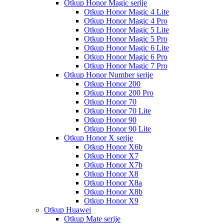
Otkup Honor Magic serije
Otkup Honor Magic 4 Lite
Otkup Honor Magic 4 Pro
Otkup Honor Magic 5 Lite
Otkup Honor Magic 5 Pro
Otkup Honor Magic 6 Lite
Otkup Honor Magic 6 Pro
Otkup Honor Magic 7 Pro
Otkup Honor Number serije
Otkup Honor 200
Otkup Honor 200 Pro
Otkup Honor 70
Otkup Honor 70 Lite
Otkup Honor 90
Otkup Honor 90 Lite
Otkup Honor X serije
Otkup Honor X6b
Otkup Honor X7
Otkup Honor X7b
Otkup Honor X8
Otkup Honor X8a
Otkup Honor X8b
Otkup Honor X9
Otkup Huawei
Otkup Mate serije