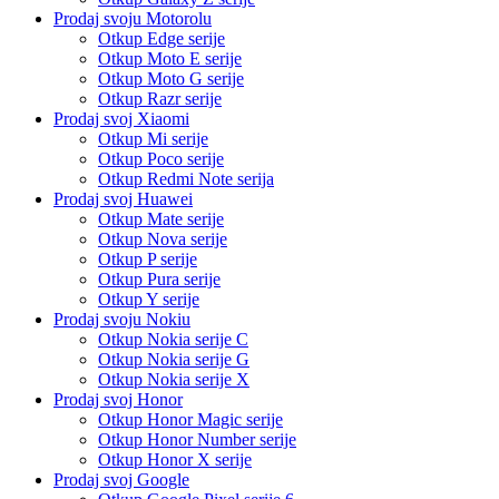
Prodaj svoju Motorolu
Otkup Edge serije
Otkup Moto E serije
Otkup Moto G serije
Otkup Razr serije
Prodaj svoj Xiaomi
Otkup Mi serije
Otkup Poco serije
Otkup Redmi Note serija
Prodaj svoj Huawei
Otkup Mate serije
Otkup Nova serije
Otkup P serije
Otkup Pura serije
Otkup Y serije
Prodaj svoju Nokiu
Otkup Nokia serije C
Otkup Nokia serije G
Otkup Nokia serije X
Prodaj svoj Honor
Otkup Honor Magic serije
Otkup Honor Number serije
Otkup Honor X serije
Prodaj svoj Google