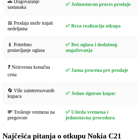
🚗 Dogovaranje
✅ Jednostavan proces prodaje
sastanaka
📅 Prodaja može trajati
✅ Brza realizacija otkupa
nedeljama
📱 Potrebno
✅ Bez oglasa i dodatnog
postavljanje oglasa
angažovanja
❓ Neizvesna konačna
✅ Jasna procena pre prodaje
cena
🔄 Više zainteresovanih
✅ Jedan siguran kupac
kupaca
💸 Trošenje vremena na
✅ Ušteda vremena i
pregovore
jednostavna procedura
Najčešća pitanja o otkupu Nokia C21