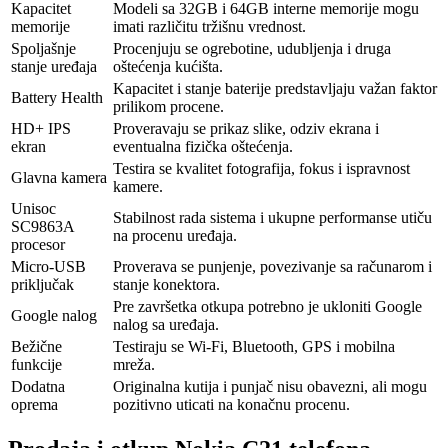
Kapacitet
Modeli sa 32GB i 64GB interne memorije mogu
memorije
imati različitu tržišnu vrednost.
Spoljašnje
Procenjuju se ogrebotine, udubljenja i druga
stanje uređaja
oštećenja kućišta.
Kapacitet i stanje baterije predstavljaju važan faktor
Battery Health
prilikom procene.
HD+ IPS
Proveravaju se prikaz slike, odziv ekrana i
ekran
eventualna fizička oštećenja.
Testira se kvalitet fotografija, fokus i ispravnost
Glavna kamera
kamere.
Unisoc
Stabilnost rada sistema i ukupne performanse utiču
SC9863A
na procenu uređaja.
procesor
Micro-USB
Proverava se punjenje, povezivanje sa računarom i
priključak
stanje konektora.
Pre završetka otkupa potrebno je ukloniti Google
Google nalog
nalog sa uređaja.
Bežične
Testiraju se Wi-Fi, Bluetooth, GPS i mobilna
funkcije
mreža.
Dodatna
Originalna kutija i punjač nisu obavezni, ali mogu
oprema
pozitivno uticati na konačnu procenu.