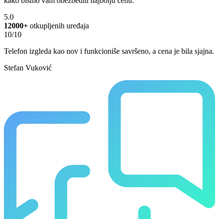
kako bismo vam obezbedili najbolju cenu.
5.0
12000+
otkupljenih uređaja
10/10
Telefon izgleda kao nov i funkcioniše savršeno, a cena je bila sjajna.
Stefan Vuković