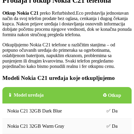
Prodaja i otkup Nokia C21 telefona
Otkup Nokia C21
preko Refurbished.Eco predstavlja jednostavan
način da svoj telefon prodate bez oglasa, cenkanja i dugog čekanja
kupca. Nakon prijave uređaja i dostavljanja osnovnih informacija
dobijate početnu procenu njegove vrednosti, dok se konačna ponuda
formira nakon stručnog pregleda telefona.
Otkupljujemo Nokia C21 telefone u različitim stanjima – od
potpuno očuvanih uređaja do primeraka sa ogrebotinama,
oslabljenom baterijom, napuklim ekranom, problemima sa
punjenjem ili drugim kvarovima. Svaki telefon pregledamo
pojedinačno kako bismo ponudili realnu i fer otkupnu cenu.
Modeli Nokia C21 uređaja koje otkupljujemo
📱 Model uređaja
♻️ Otkup
Nokia C21 32GB Dark Blue
✅ Da
Nokia C21 32GB Warm Gray
✅ Da