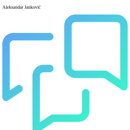
Aleksandar Janković