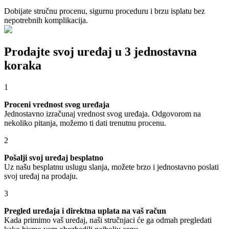
Dobijate stručnu procenu, sigurnu proceduru i brzu isplatu bez
nepotrebnih komplikacija.
Prodajte svoj uređaj u 3 jednostavna
koraka
1
Proceni vrednost svog uređaja
Jednostavno izračunaj vrednost svog uređaja. Odgovorom na
nekoliko pitanja, možemo ti dati trenutnu procenu.
2
Pošalji svoj uređaj besplatno
Uz našu besplatnu uslugu slanja, možete brzo i jednostavno poslati
svoj uređaj na prodaju.
3
Pregled uređaja i direktna uplata na vaš račun
Kada primimo vaš uređaj, naši stručnjaci će ga odmah pregledati