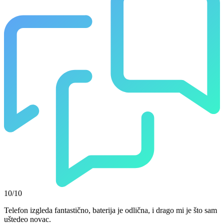
10/10
Telefon izgleda fantastično, baterija je odlična, i drago mi je što sam
uštedeo novac.