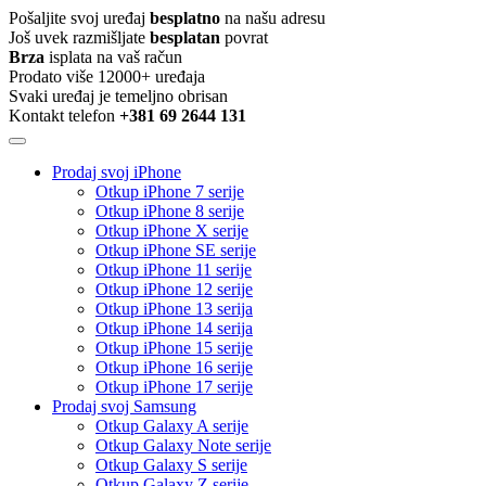
Pošaljite svoj uređaj
besplatno
na našu adresu
Još uvek razmišljate
besplatan
povrat
Brza
isplata na vaš račun
Prodato više 12000+ uređaja
Svaki uređaj je temeljno obrisan
Kontakt telefon
+381 69 2644 131
Prodaj svoj iPhone
Otkup iPhone 7 serije
Otkup iPhone 8 serije
Otkup iPhone X serije
Otkup iPhone SE serije
Otkup iPhone 11 serije
Otkup iPhone 12 serije
Otkup iPhone 13 serija
Otkup iPhone 14 serija
Otkup iPhone 15 serije
Otkup iPhone 16 serije
Otkup iPhone 17 serije
Prodaj svoj Samsung
Otkup Galaxy A serije
Otkup Galaxy Note serije
Otkup Galaxy S serije
Otkup Galaxy Z serije