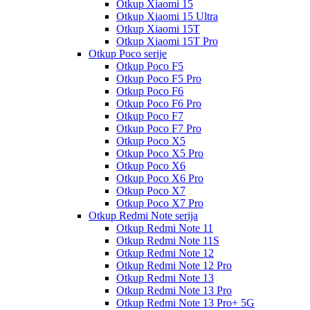
Otkup Xiaomi 15
Otkup Xiaomi 15 Ultra
Otkup Xiaomi 15T
Otkup Xiaomi 15T Pro
Otkup Poco serije
Otkup Poco F5
Otkup Poco F5 Pro
Otkup Poco F6
Otkup Poco F6 Pro
Otkup Poco F7
Otkup Poco F7 Pro
Otkup Poco X5
Otkup Poco X5 Pro
Otkup Poco X6
Otkup Poco X6 Pro
Otkup Poco X7
Otkup Poco X7 Pro
Otkup Redmi Note serija
Otkup Redmi Note 11
Otkup Redmi Note 11S
Otkup Redmi Note 12
Otkup Redmi Note 12 Pro
Otkup Redmi Note 13
Otkup Redmi Note 13 Pro
Otkup Redmi Note 13 Pro+ 5G