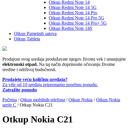
Otkup Redmi Note 14
Otkup Redmi Note 14 5G
Otkup Redmi Note 14 Pro
Otkup Redmi Note 14 Pro 5G
Otkup Redmi Note 14 Pro+ 5G
Otkup Redmi Note 14S
Otkup Pametnih satova
Otkup Tableta
Prodajom svog uređaja produžavate njegov životni vek i smanjujete
elektronski otpad.
Na taj način doprinosite očuvanju životne
sredine i održivoj budućnosti.
Prodajete veću količinu uređaja?
Za više od 10 uređaja pripremamo posebnu ponudu.
Zatražite ponudu
Početna
/
Otkup mobilnih telefona
/
Otkup Nokia
/
Otkup Nokia
serije C
/ Otkup Nokia C21
Otkup Nokia C21