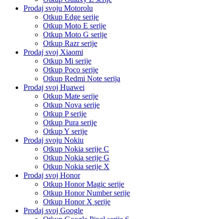
Prodaj svoju Motorolu
Otkup Edge serije
Otkup Moto E serije
Otkup Moto G serije
Otkup Razr serije
Prodaj svoj Xiaomi
Otkup Mi serije
Otkup Poco serije
Otkup Redmi Note serija
Prodaj svoj Huawei
Otkup Mate serije
Otkup Nova serije
Otkup P serije
Otkup Pura serije
Otkup Y serije
Prodaj svoju Nokiu
Otkup Nokia serije C
Otkup Nokia serije G
Otkup Nokia serije X
Prodaj svoj Honor
Otkup Honor Magic serije
Otkup Honor Number serije
Otkup Honor X serije
Prodaj svoj Google