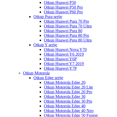
Otkup Huawei P50
Otkup Huawei P50 Pro
Otkup Huawei P60 Pro
Otkup Pura serije
Otkup Huawei Pura 70 Pro
Otkup Huawei Pura 70 Ultra
Otkup Huawei Pura 80
Otkup Huawei Pura 80 Pro
Otkup Huawei Pura 80 Ultra
Otkup Y serije
Otkup Huawei Nova Y70
Otkup Huawei Y6 2019
Otkup Huawei Y6P
Otkup Huawei Y7 2019
Otkup Huawei Y7P
Otkup Motorola
Otkup Edge serije
Otkup Motorola Edge 20
Otkup Motorola Edge 20 Lite
Otkup Motorola Edge 20 Pro
Otkup Motorola Edge 30
Otkup Motorola Edge 30 Pro
Otkup Motorola Edge 40
Otkup Motorola Edge 40 Neo
Otkup Motorola Edge 50 Fusion