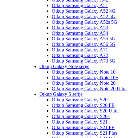
Otkup Samsung Galaxy A51
Otkup Samsung Galaxy A52 4G
Otkup Samsung Galaxy A52 5G
Otkup Samsung Galaxy A52s 5G
Otkup Samsung Galaxy A53
Otkup Samsung Galaxy A54
Otkup Samsung Galaxy A55 5G
Otkup Samsung Galaxy A56 5G
Otkup Samsung Galaxy A71
Otkup Samsung Galaxy A72
Otkup Samsung Galaxy A73 5G
Otkup Galaxy Note serije
Otkup Samsung Galaxy Note 10
Otkup Samsung Galaxy Note 10+
Otkup Samsung Galaxy Note 20
Otkup Samsung Galaxy Note 20 Ultra
Otkup Galaxy S serije
Otkup Samsung Galaxy S20
Otkup Samsung Galaxy S20 FE
Otkup Samsung Galaxy S20 Ultra
Otkup Samsung Galaxy S20+
Otkup Samsung Galaxy S21
Otkup Samsung Galaxy S21 FE
Otkup Samsung Galaxy S21 Plus