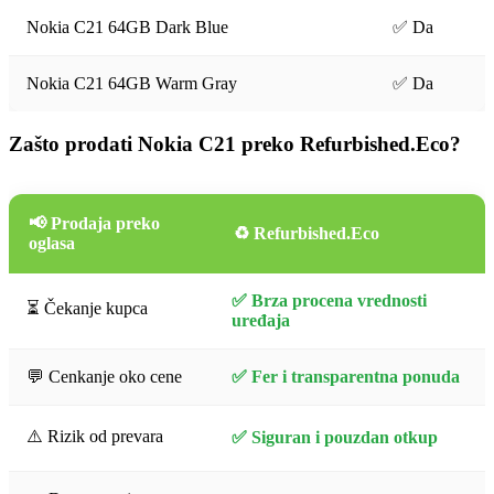
Nokia C21 64GB Dark Blue
✅ Da
Nokia C21 64GB Warm Gray
✅ Da
Zašto prodati Nokia C21 preko Refurbished.Eco?
📢 Prodaja preko
♻️ Refurbished.Eco
oglasa
✅ Brza procena vrednosti
⏳ Čekanje kupca
uređaja
💬 Cenkanje oko cene
✅ Fer i transparentna ponuda
⚠️ Rizik od prevara
✅ Siguran i pouzdan otkup