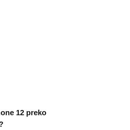
hone 12 preko
?