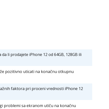
 da li prodajete iPhone 12 od 64GB, 128GB ili
že pozitivno uticati na konačnu otkupnu
važnih faktora pri proceni vrednosti iPhone 12
ugi problemi sa ekranom utiču na konačnu