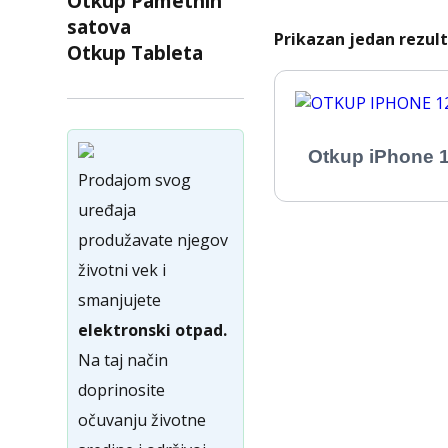
Otkup Pametnih
satova
Prikazan jedan rezul
Otkup Tableta
Otkup iPhone 
Prodajom svog
uređaja
produžavate njegov
životni vek i
smanjujete
elektronski otpad.
Na taj način
doprinosite
očuvanju životne