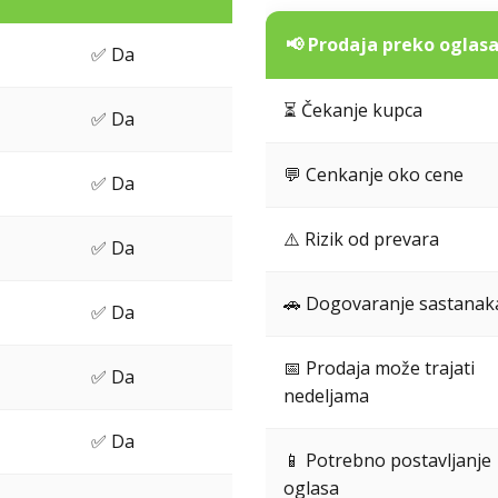
📢 Prodaja preko oglas
✅ Da
⏳ Čekanje kupca
✅ Da
💬 Cenkanje oko cene
✅ Da
⚠️ Rizik od prevara
✅ Da
🚗 Dogovaranje sastanak
✅ Da
📅 Prodaja može trajati
✅ Da
nedeljama
✅ Da
📱 Potrebno postavljanje
oglasa