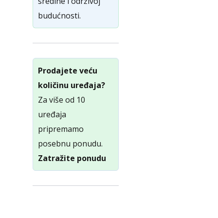
sredine i održivoj
budućnosti.
Prodajete veću
količinu uređaja?
Za više od 10
uređaja
pripremamo
posebnu ponudu.
Zatražite ponudu