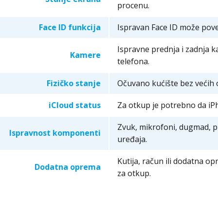
procenu.
Face ID funkcija
Ispravan Face ID može pove
Ispravne prednja i zadnja 
Kamere
telefona.
Fizičko stanje
Očuvano kućište bez većih o
iCloud status
Za otkup je potrebno da iPh
Zvuk, mikrofoni, dugmad, p
Ispravnost komponenti
uređaja.
Kutija, račun ili dodatna o
Dodatna oprema
za otkup.