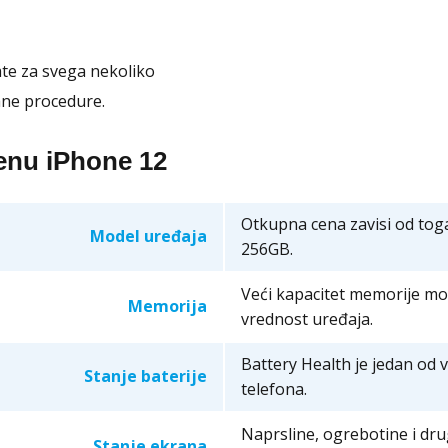
te za svega nekoliko
ane procedure.
cenu iPhone 12
Otkupna cena zavisi od toga
Model uređaja
256GB.
Veći kapacitet memorije mo
Memorija
vrednost uređaja.
Battery Health je jedan od 
Stanje baterije
telefona.
Naprsline, ogrebotine i dr
Stanje ekrana