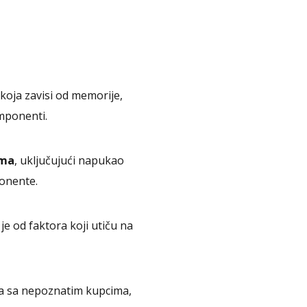
oja zavisi od memorije,
omponenti.
ima
, uključujući napukao
ponente.
je od faktora koji utiču na
a sa nepoznatim kupcima,