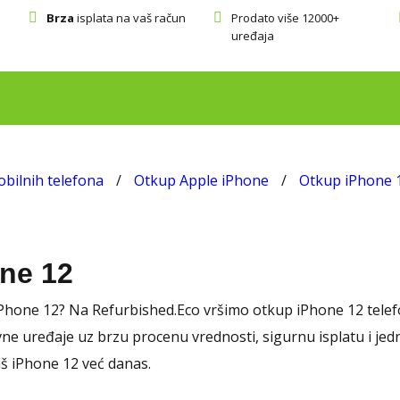
Brza
isplata na vaš račun
Prodato više 12000+
uređaja
bilnih telefona
/
Otkup Apple iPhone
/
Otkup iPhone 1
ne 12
iPhone 12? Na Refurbished.Eco vršimo otkup iPhone 12 telefo
ne uređaje uz brzu procenu vrednosti, sigurnu isplatu i jed
aš iPhone 12 već danas.