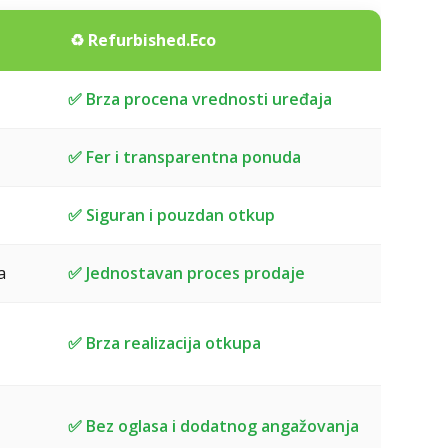
a
♻️ Refurbished.Eco
✅ Brza procena vrednosti uređaja
✅ Fer i transparentna ponuda
✅ Siguran i pouzdan otkup
a
✅ Jednostavan proces prodaje
✅ Brza realizacija otkupa
✅ Bez oglasa i dodatnog angažovanja