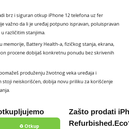
di brz i siguran otkup iPhone 12 telefona uz fer
je važno da li je uređaj potpuno ispravan, poluispravan
u različitim stanjima.
memorije, Battery Health-a, fizičkog stanja, ekrana,
akon procene dobijaš konkretnu ponudu bez skrivenih
 pomažeš produženju životnog veka uređaja i
toji neiskorišćen, dobija novu priliku za korišćenje
anja.
 otkupljujemo
Zašto prodati iP
Refurbished.Eco
♻️ Otkup