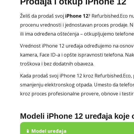
Prodaja i otkup iPhone 12
Želiš da prodaš svoj
iPhone 12
? Refurbished.Eco nu
procenu vrednosti i jednostavan proces prodaje. Ni
ili ima određena oštećenja – otkupljujemo telefone 
Vrednost iPhone 12 uređaja određujemo na osnovu 
kamera, Face ID-a i opšte ispravnosti telefona. N
troškova i bez dodatnih obaveza.
Kada prodaš svoj iPhone 12 kroz Refurbished.Eco,
smanjenju elektronskog otpada. Umesto da telefon s
kroz proces profesionalne provere, obnove i testir
Modeli iPhone 12 uređaja koje
📱 Model uređaja