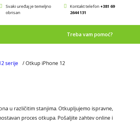
Svaki uređaj je temeljno
Kontakt telefon
+381 69
obrisan
2644 131
Treba vam pomoć?
2 serije
/ Otkup iPhone 12
na u različitim stanjima. Otkupljujemo ispravne,
nostavan proces otkupa. Pošaljite zahtev online i