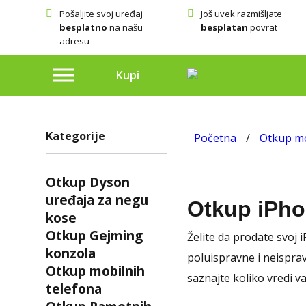
Pošaljite svoj uređaj
Još uvek razmišljate
besplatno
na našu
besplatan
povrat
adresu
Kupi
Kategorije
Početna
/
Otkup mo
Otkup Dyson
uređaja za negu
Otkup iPho
kose
Otkup Gejming
Želite da prodate svoj 
konzola
poluispravne i neisprav
Otkup mobilnih
saznajte koliko vredi v
telefona