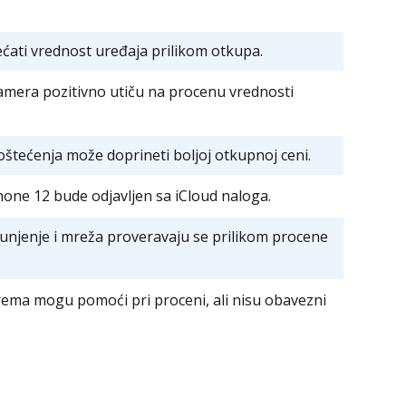
ćati vrednost uređaja prilikom otkupa.
kamera pozitivno utiču na procenu vrednosti
štećenja može doprineti boljoj otkupnoj ceni.
one 12 bude odjavljen sa iCloud naloga.
unjenje i mreža proveravaju se prilikom procene
prema mogu pomoći pri proceni, ali nisu obavezni