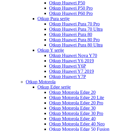
Otkup Huawei P50
Otkup Huawei P50 Pro
Otkup Huawei P60 Pro
Otkup Pura serije
Otkup Huawei Pura 70 Pro
Otkup Huawei Pura 70 Ultra
Otkup Huawei Pura 80
Otkup Huawei Pura 80 Pro
Otkup Huawei Pura 80 Ultra
Otkup Y serije
Otkup Huawei Nova Y70
Otkup Huawei Y6 2019
Otkup Huawei Y6P
Otkup Huawei Y7 2019
Otkup Huawei Y7P
Otkup Motorola
Otkup Edge serije
Otkup Motorola Edge 20
Otkup Motorola Edge 20 Lite
Otkup Motorola Edge 20 Pro
Otkup Motorola Edge 30
Otkup Motorola Edge 30 Pro
Otkup Motorola Edge 40
Otkup Motorola Edge 40 Neo
Otkup Motorola Edge 50 Fusion