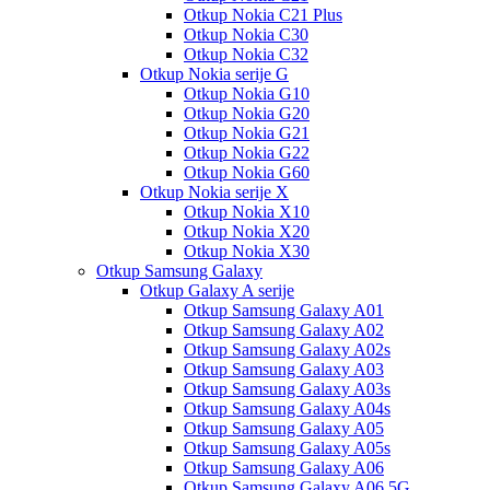
Otkup Nokia C21 Plus
Otkup Nokia C30
Otkup Nokia C32
Otkup Nokia serije G
Otkup Nokia G10
Otkup Nokia G20
Otkup Nokia G21
Otkup Nokia G22
Otkup Nokia G60
Otkup Nokia serije X
Otkup Nokia X10
Otkup Nokia X20
Otkup Nokia X30
Otkup Samsung Galaxy
Otkup Galaxy A serije
Otkup Samsung Galaxy A01
Otkup Samsung Galaxy A02
Otkup Samsung Galaxy A02s
Otkup Samsung Galaxy A03
Otkup Samsung Galaxy A03s
Otkup Samsung Galaxy A04s
Otkup Samsung Galaxy A05
Otkup Samsung Galaxy A05s
Otkup Samsung Galaxy A06
Otkup Samsung Galaxy A06 5G