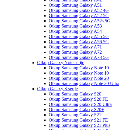
Otkup Samsung Galaxy A51
Otkup Samsung Galaxy A52 4G
Otkup Samsung Galaxy A52 5G
Otkup Samsung Galaxy A52s 5G
Otkup Samsung Galaxy A53
Otkup Samsung Galaxy A54
Otkup Samsung Galaxy A55 5G
Otkup Samsung Galaxy A56 5G
Otkup Samsung Galaxy A71
Otkup Samsung Galaxy A72
Otkup Samsung Galaxy A73 5G
Otkup Galaxy Note serije
Otkup Samsung Galaxy Note 10
Otkup Samsung Galaxy Note 10+
Otkup Samsung Galaxy Note 20
Otkup Samsung Galaxy Note 20 Ultra
Otkup Galaxy S serije
Otkup Samsung Galaxy S20
Otkup Samsung Galaxy S20 FE
Otkup Samsung Galaxy S20 Ultra
Otkup Samsung Galaxy S20+
Otkup Samsung Galaxy S21
Otkup Samsung Galaxy S21 FE
Otkup Samsung Galaxy S21 Plus