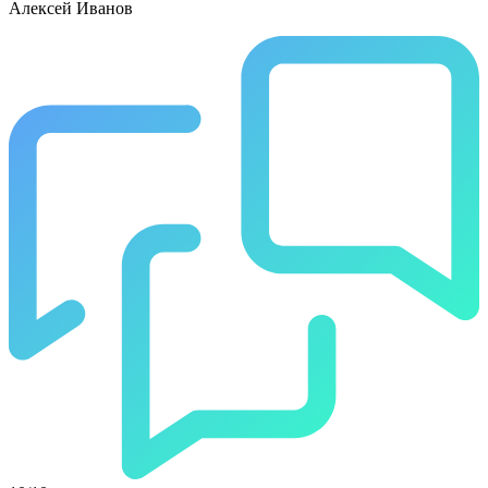
Алексей Иванов