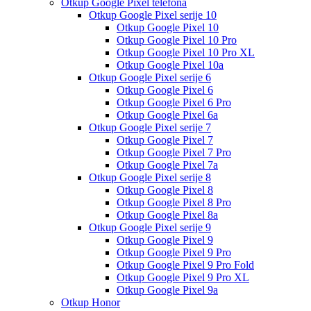
Otkup Google Pixel telefona
Otkup Google Pixel serije 10
Otkup Google Pixel 10
Otkup Google Pixel 10 Pro
Otkup Google Pixel 10 Pro XL
Otkup Google Pixel 10a
Otkup Google Pixel serije 6
Otkup Google Pixel 6
Otkup Google Pixel 6 Pro
Otkup Google Pixel 6a
Otkup Google Pixel serije 7
Otkup Google Pixel 7
Otkup Google Pixel 7 Pro
Otkup Google Pixel 7a
Otkup Google Pixel serije 8
Otkup Google Pixel 8
Otkup Google Pixel 8 Pro
Otkup Google Pixel 8a
Otkup Google Pixel serije 9
Otkup Google Pixel 9
Otkup Google Pixel 9 Pro
Otkup Google Pixel 9 Pro Fold
Otkup Google Pixel 9 Pro XL
Otkup Google Pixel 9a
Otkup Honor