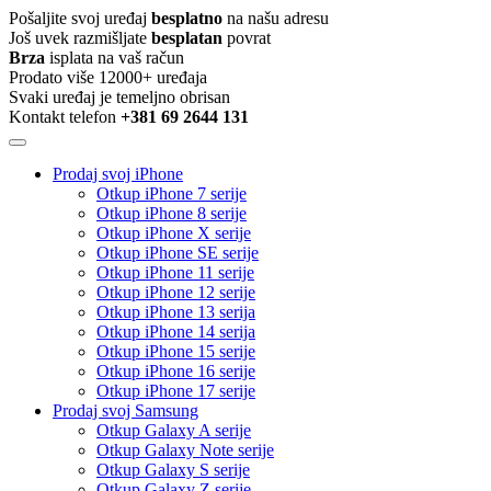
Pošaljite svoj uređaj
besplatno
na našu adresu
Još uvek razmišljate
besplatan
povrat
Brza
isplata na vaš račun
Prodato više 12000+ uređaja
Svaki uređaj je temeljno obrisan
Kontakt telefon
+381 69 2644 131
Prodaj svoj iPhone
Otkup iPhone 7 serije
Otkup iPhone 8 serije
Otkup iPhone X serije
Otkup iPhone SE serije
Otkup iPhone 11 serije
Otkup iPhone 12 serije
Otkup iPhone 13 serija
Otkup iPhone 14 serija
Otkup iPhone 15 serije
Otkup iPhone 16 serije
Otkup iPhone 17 serije
Prodaj svoj Samsung
Otkup Galaxy A serije
Otkup Galaxy Note serije
Otkup Galaxy S serije
Otkup Galaxy Z serije