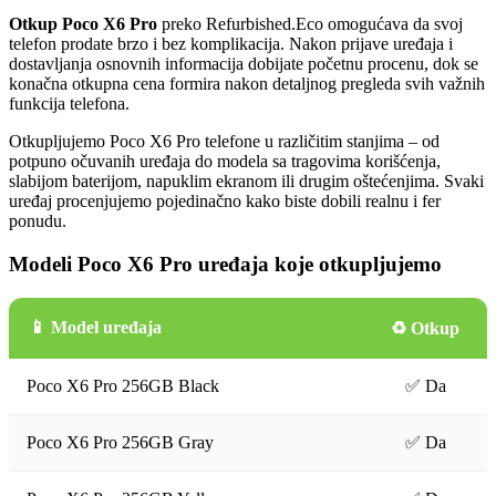
Otkup Poco X6 Pro
preko Refurbished.Eco omogućava da svoj
telefon prodate brzo i bez komplikacija. Nakon prijave uređaja i
dostavljanja osnovnih informacija dobijate početnu procenu, dok se
konačna otkupna cena formira nakon detaljnog pregleda svih važnih
funkcija telefona.
Otkupljujemo Poco X6 Pro telefone u različitim stanjima – od
potpuno očuvanih uređaja do modela sa tragovima korišćenja,
slabijom baterijom, napuklim ekranom ili drugim oštećenjima. Svaki
uređaj procenjujemo pojedinačno kako biste dobili realnu i fer
ponudu.
Modeli Poco X6 Pro uređaja koje otkupljujemo
📱 Model uređaja
♻️ Otkup
Poco X6 Pro 256GB Black
✅ Da
Poco X6 Pro 256GB Gray
✅ Da