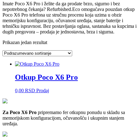
Imate Poco X6 Pro i želite da ga prodate brzo, sigurno i bez
nepotrebnog čekanja? Refurbished.Eco omogućava pouzdan otkup
Poco X6 Pro telefona uz stručnu procenu koja uzima u obzir
memorijsku konfiguraciju, očuvanost uređaja, stanje baterije i
tehničku ispravnost. Bez postavljanja oglasa, sastanaka sa kupcima i
dugih pregovora – prodaja je jednostavna, brza i sigurna.
Prikazan jedan rezultat
Otkup Poco X6 Pro
0,00
RSD
Prodaj
Za Poco X6 Pro
pripremamo fer otkupnu ponudu u skladu sa
memorijskom konfiguracijom, očuvanošću i ukupnim stanjem
uređaja.