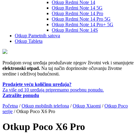
Otkup Redmi Note 14
Otkup Redmi Note 14 5G
Otkup Redmi Note 14 Pro
Otkup Redmi Note 14 Pro 5G
Otkup Redmi Note 14 Pro+ 5G
Otkup Redmi Note 14S
Otkup Pametnih satova
Otkup Tableta
Prodajom svog uređaja produžavate njegov životni vek i smanjujete
elektronski otpad.
Na taj način doprinosite očuvanju životne
sredine i održivoj budućnosti.
Prodajete veću količinu uređaja?
Za više od 10 uređaja pripremamo posebnu ponudu.
Zatražite ponudu
Početna
/
Otkup mobilnih telefona
/
Otkup Xiaomi
/
Otkup Poco
serije
/ Otkup Poco X6 Pro
Otkup Poco X6 Pro