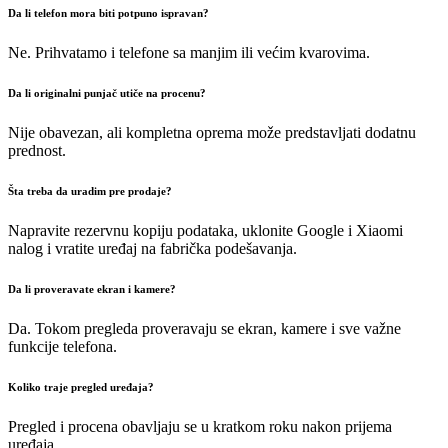
Da li telefon mora biti potpuno ispravan?
Ne. Prihvatamo i telefone sa manjim ili većim kvarovima.
Da li originalni punjač utiče na procenu?
Nije obavezan, ali kompletna oprema može predstavljati dodatnu
prednost.
Šta treba da uradim pre prodaje?
Napravite rezervnu kopiju podataka, uklonite Google i Xiaomi
nalog i vratite uređaj na fabrička podešavanja.
Da li proveravate ekran i kamere?
Da. Tokom pregleda proveravaju se ekran, kamere i sve važne
funkcije telefona.
Koliko traje pregled uređaja?
Pregled i procena obavljaju se u kratkom roku nakon prijema
uređaja.