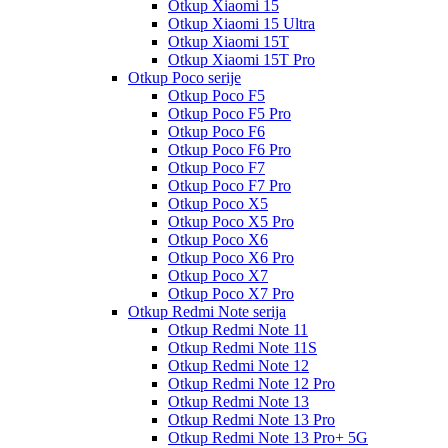
Otkup Xiaomi 15
Otkup Xiaomi 15 Ultra
Otkup Xiaomi 15T
Otkup Xiaomi 15T Pro
Otkup Poco serije
Otkup Poco F5
Otkup Poco F5 Pro
Otkup Poco F6
Otkup Poco F6 Pro
Otkup Poco F7
Otkup Poco F7 Pro
Otkup Poco X5
Otkup Poco X5 Pro
Otkup Poco X6
Otkup Poco X6 Pro
Otkup Poco X7
Otkup Poco X7 Pro
Otkup Redmi Note serija
Otkup Redmi Note 11
Otkup Redmi Note 11S
Otkup Redmi Note 12
Otkup Redmi Note 12 Pro
Otkup Redmi Note 13
Otkup Redmi Note 13 Pro
Otkup Redmi Note 13 Pro+ 5G