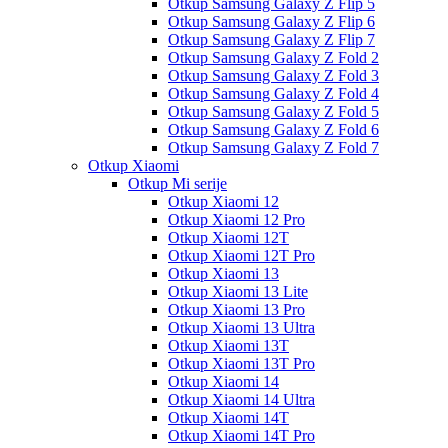
Otkup Samsung Galaxy Z Flip 5
Otkup Samsung Galaxy Z Flip 6
Otkup Samsung Galaxy Z Flip 7
Otkup Samsung Galaxy Z Fold 2
Otkup Samsung Galaxy Z Fold 3
Otkup Samsung Galaxy Z Fold 4
Otkup Samsung Galaxy Z Fold 5
Otkup Samsung Galaxy Z Fold 6
Otkup Samsung Galaxy Z Fold 7
Otkup Xiaomi
Otkup Mi serije
Otkup Xiaomi 12
Otkup Xiaomi 12 Pro
Otkup Xiaomi 12T
Otkup Xiaomi 12T Pro
Otkup Xiaomi 13
Otkup Xiaomi 13 Lite
Otkup Xiaomi 13 Pro
Otkup Xiaomi 13 Ultra
Otkup Xiaomi 13T
Otkup Xiaomi 13T Pro
Otkup Xiaomi 14
Otkup Xiaomi 14 Ultra
Otkup Xiaomi 14T
Otkup Xiaomi 14T Pro