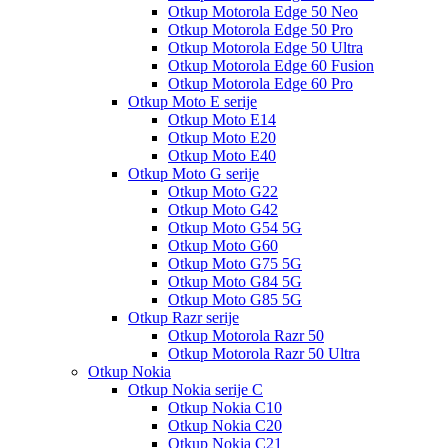
Otkup Motorola Edge 50 Neo
Otkup Motorola Edge 50 Pro
Otkup Motorola Edge 50 Ultra
Otkup Motorola Edge 60 Fusion
Otkup Motorola Edge 60 Pro
Otkup Moto E serije
Otkup Moto E14
Otkup Moto E20
Otkup Moto E40
Otkup Moto G serije
Otkup Moto G22
Otkup Moto G42
Otkup Moto G54 5G
Otkup Moto G60
Otkup Moto G75 5G
Otkup Moto G84 5G
Otkup Moto G85 5G
Otkup Razr serije
Otkup Motorola Razr 50
Otkup Motorola Razr 50 Ultra
Otkup Nokia
Otkup Nokia serije C
Otkup Nokia C10
Otkup Nokia C20
Otkup Nokia C21