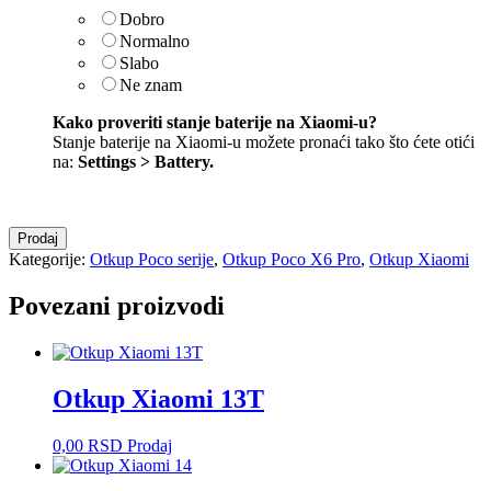
Dobro
Normalno
Slabo
Ne znam
Kako proveriti stanje baterije na Xiaomi-u?
Stanje baterije na Xiaomi-u možete pronaći tako što ćete otići
na:
Settings > Battery
.
Otkup
Prodaj
Poco
Kategorije:
Otkup Poco serije
,
Otkup Poco X6 Pro
,
Otkup Xiaomi
X6
Pro
Povezani proizvodi
količina
Otkup Xiaomi 13T
0,00
RSD
Prodaj