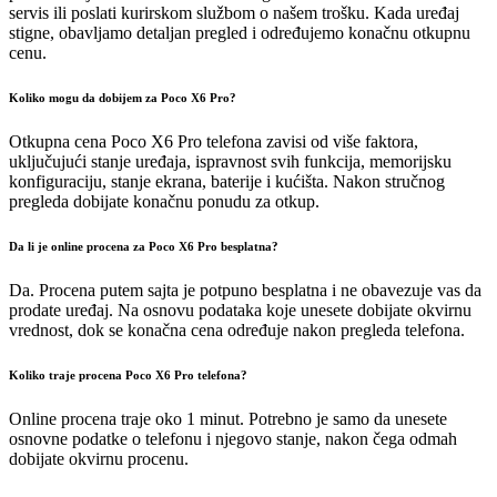
servis ili poslati kurirskom službom o našem trošku. Kada uređaj
stigne, obavljamo detaljan pregled i određujemo konačnu otkupnu
cenu.
Koliko mogu da dobijem za Poco X6 Pro?
Otkupna cena Poco X6 Pro telefona zavisi od više faktora,
uključujući stanje uređaja, ispravnost svih funkcija, memorijsku
konfiguraciju, stanje ekrana, baterije i kućišta. Nakon stručnog
pregleda dobijate konačnu ponudu za otkup.
Da li je online procena za Poco X6 Pro besplatna?
Da. Procena putem sajta je potpuno besplatna i ne obavezuje vas da
prodate uređaj. Na osnovu podataka koje unesete dobijate okvirnu
vrednost, dok se konačna cena određuje nakon pregleda telefona.
Koliko traje procena Poco X6 Pro telefona?
Online procena traje oko 1 minut. Potrebno je samo da unesete
osnovne podatke o telefonu i njegovo stanje, nakon čega odmah
dobijate okvirnu procenu.