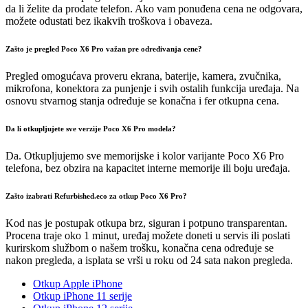
da li želite da prodate telefon. Ako vam ponuđena cena ne odgovara,
možete odustati bez ikakvih troškova i obaveza.
Zašto je pregled Poco X6 Pro važan pre određivanja cene?
Pregled omogućava proveru ekrana, baterije, kamera, zvučnika,
mikrofona, konektora za punjenje i svih ostalih funkcija uređaja. Na
osnovu stvarnog stanja određuje se konačna i fer otkupna cena.
Da li otkupljujete sve verzije Poco X6 Pro modela?
Da. Otkupljujemo sve memorijske i kolor varijante Poco X6 Pro
telefona, bez obzira na kapacitet interne memorije ili boju uređaja.
Zašto izabrati Refurbished.eco za otkup Poco X6 Pro?
Kod nas je postupak otkupa brz, siguran i potpuno transparentan.
Procena traje oko 1 minut, uređaj možete doneti u servis ili poslati
kurirskom službom o našem trošku, konačna cena određuje se
nakon pregleda, a isplata se vrši u roku od 24 sata nakon pregleda.
Otkup Apple iPhone
Otkup iPhone 11 serije