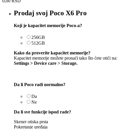
0,00
RSD
Prodaj svoj Poco X6 Pro
Koji je kapacitet memorije Poco-a?
256GB
512GB
Kako da proverite kapacitet memorije?
Kapacitet memorije možete pronaći tako što ćete otići na:
Settings > Device care > Storage.
Da li Poco radi normalno?
Da
Ne
Da li sve funkcije ispod rade?
Skener otiska prsta
Pokretanje uređaja