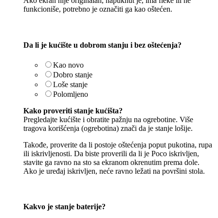
Ako ekran nije originalan, napuknut je, ima fleke ili ne
funkcioniše, potrebno je označiti ga kao oštećen.
Da li je kućište u dobrom stanju i bez oštećenja?
Kao novo
Dobro stanje
Loše stanje
Polomljeno
Kako proveriti stanje kućišta?
Pregledajte kućište i obratite pažnju na ogrebotine. Više
tragova korišćenja (ogrebotina) znači da je stanje lošije.
Takođe, proverite da li postoje oštećenja poput pukotina, rupa
ili iskrivljenosti. Da biste proverili da li je Poco iskrivljen,
stavite ga ravno na sto sa ekranom okrenutim prema dole.
Ako je uređaj iskrivljen, neće ravno ležati na površini stola.
Kakvo je stanje baterije?