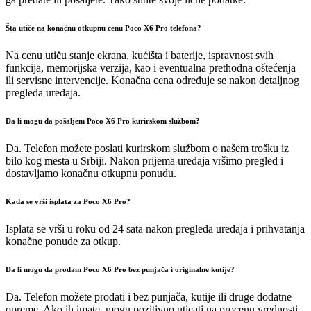
Šta utiče na konačnu otkupnu cenu Poco X6 Pro telefona?
Na cenu utiču stanje ekrana, kućišta i baterije, ispravnost svih
funkcija, memorijska verzija, kao i eventualna prethodna oštećenja
ili servisne intervencije. Konačna cena određuje se nakon detaljnog
pregleda uređaja.
Da li mogu da pošaljem Poco X6 Pro kurirskom službom?
Da. Telefon možete poslati kurirskom službom o našem trošku iz
bilo kog mesta u Srbiji. Nakon prijema uređaja vršimo pregled i
dostavljamo konačnu otkupnu ponudu.
Kada se vrši isplata za Poco X6 Pro?
Isplata se vrši u roku od 24 sata nakon pregleda uređaja i prihvatanja
konačne ponude za otkup.
Da li mogu da prodam Poco X6 Pro bez punjača i originalne kutije?
Da. Telefon možete prodati i bez punjača, kutije ili druge dodatne
opreme. Ako ih imate, mogu pozitivno uticati na procenu vrednosti