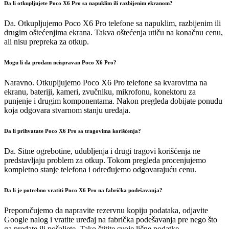
Da li otkupljujete Poco X6 Pro sa napuklim ili razbijenim ekranom?
Da. Otkupljujemo Poco X6 Pro telefone sa napuklim, razbijenim ili
drugim oštećenjima ekrana. Takva oštećenja utiču na konačnu cenu,
ali nisu prepreka za otkup.
Mogu li da prodam neispravan Poco X6 Pro?
Naravno. Otkupljujemo Poco X6 Pro telefone sa kvarovima na
ekranu, bateriji, kameri, zvučniku, mikrofonu, konektoru za
punjenje i drugim komponentama. Nakon pregleda dobijate ponudu
koja odgovara stvarnom stanju uređaja.
Da li prihvatate Poco X6 Pro sa tragovima korišćenja?
Da. Sitne ogrebotine, udubljenja i drugi tragovi korišćenja ne
predstavljaju problem za otkup. Tokom pregleda procenjujemo
kompletno stanje telefona i određujemo odgovarajuću cenu.
Da li je potrebno vratiti Poco X6 Pro na fabrička podešavanja?
Preporučujemo da napravite rezervnu kopiju podataka, odjavite
Google nalog i vratite uređaj na fabrička podešavanja pre nego što
ga predate ili pošaljete. Tako štitite svoje lične podatke.