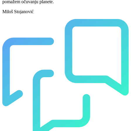
pomažem očuvanju planete.
Miloš Stojanović