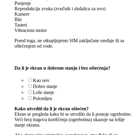
Punjenje
Reprodukcija zvuka (zvučnik i slušalica za uvo)
Kamere
Blic
Tasteri
Vibracioni motor
Pored toga, ne otkupljujemo SIM zaključane uređaje ili sa
oštećenjem od vode.
Da li je ekran u dobrom stanju i bez oštećenja?
Kao nov
Dobro stanje
Loše stanje
Polomljen
Kako utvrditi da li je ekran oštećen?
Ekran se pregleda kako bi se utvrdilo da li postoje ogrebotine.
Veći broj tragova korišćenja (ogrebotina) ukazuje na lošije
stanje ekrana.