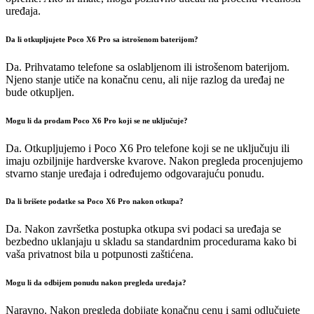
uređaja.
Da li otkupljujete Poco X6 Pro sa istrošenom baterijom?
Da. Prihvatamo telefone sa oslabljenom ili istrošenom baterijom.
Njeno stanje utiče na konačnu cenu, ali nije razlog da uređaj ne
bude otkupljen.
Mogu li da prodam Poco X6 Pro koji se ne uključuje?
Da. Otkupljujemo i Poco X6 Pro telefone koji se ne uključuju ili
imaju ozbiljnije hardverske kvarove. Nakon pregleda procenjujemo
stvarno stanje uređaja i određujemo odgovarajuću ponudu.
Da li brišete podatke sa Poco X6 Pro nakon otkupa?
Da. Nakon završetka postupka otkupa svi podaci sa uređaja se
bezbedno uklanjaju u skladu sa standardnim procedurama kako bi
vaša privatnost bila u potpunosti zaštićena.
Mogu li da odbijem ponudu nakon pregleda uređaja?
Naravno. Nakon pregleda dobijate konačnu cenu i sami odlučujete