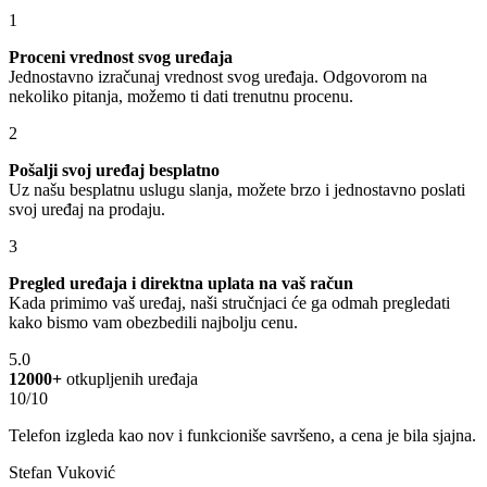
1
Proceni vrednost svog uređaja
Jednostavno izračunaj vrednost svog uređaja. Odgovorom na
nekoliko pitanja, možemo ti dati trenutnu procenu.
2
Pošalji svoj uređaj besplatno
Uz našu besplatnu uslugu slanja, možete brzo i jednostavno poslati
svoj uređaj na prodaju.
3
Pregled uređaja i direktna uplata na vaš račun
Kada primimo vaš uređaj, naši stručnjaci će ga odmah pregledati
kako bismo vam obezbedili najbolju cenu.
5.0
12000+
otkupljenih uređaja
10/10
Telefon izgleda kao nov i funkcioniše savršeno, a cena je bila sjajna.
Stefan Vuković