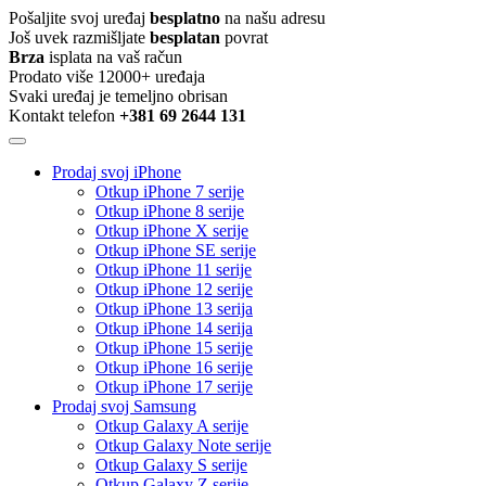
Pošaljite svoj uređaj
besplatno
na našu adresu
Još uvek razmišljate
besplatan
povrat
Brza
isplata na vaš račun
Prodato više 12000+ uređaja
Svaki uređaj je temeljno obrisan
Kontakt telefon
+381 69 2644 131
Prodaj svoj iPhone
Otkup iPhone 7 serije
Otkup iPhone 8 serije
Otkup iPhone X serije
Otkup iPhone SE serije
Otkup iPhone 11 serije
Otkup iPhone 12 serije
Otkup iPhone 13 serija
Otkup iPhone 14 serija
Otkup iPhone 15 serije
Otkup iPhone 16 serije
Otkup iPhone 17 serije
Prodaj svoj Samsung
Otkup Galaxy A serije
Otkup Galaxy Note serije
Otkup Galaxy S serije
Otkup Galaxy Z serije