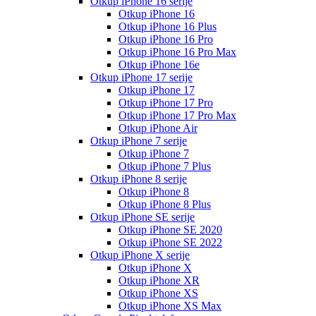
Otkup iPhone 16 serije
Otkup iPhone 16
Otkup iPhone 16 Plus
Otkup iPhone 16 Pro
Otkup iPhone 16 Pro Max
Otkup iPhone 16e
Otkup iPhone 17 serije
Otkup iPhone 17
Otkup iPhone 17 Pro
Otkup iPhone 17 Pro Max
Otkup iPhone Air
Otkup iPhone 7 serije
Otkup iPhone 7
Otkup iPhone 7 Plus
Otkup iPhone 8 serije
Otkup iPhone 8
Otkup iPhone 8 Plus
Otkup iPhone SE serije
Otkup iPhone SE 2020
Otkup iPhone SE 2022
Otkup iPhone X serije
Otkup iPhone X
Otkup iPhone XR
Otkup iPhone XS
Otkup iPhone XS Max