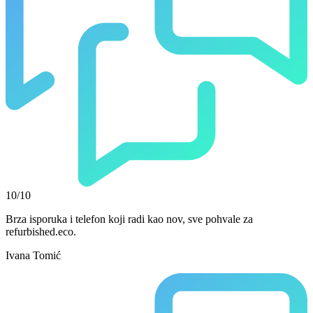
10/10
Brza isporuka i telefon koji radi kao nov, sve pohvale za
refurbished.eco.
Ivana Tomić