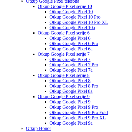
Otkup Google Pixel telefona
Otkup Google Pixel serije 10
Otkup Google Pixel 10
Otkup Google Pixel 10 Pro
Otkup Google Pixel 10 Pro XL
Otkup Google Pixel 10a
Otkup Google Pixel serije 6
Otkup Google Pixel 6
Otkup Google Pixel 6 Pro
Otkup Google Pixel 6a
Otkup Google Pixel serije 7
Otkup Google Pixel 7
Otkup Google Pixel 7 Pro
Otkup Google Pixel 7a
Otkup Google Pixel serije 8
Otkup Google Pixel 8
Otkup Google Pixel 8 Pro
Otkup Google Pixel 8a
Otkup Google Pixel serije 9
Otkup Google Pixel 9
Otkup Google Pixel 9 Pro
Otkup Google Pixel 9 Pro Fold
Otkup Google Pixel 9 Pro XL
Otkup Google Pixel 9a
Otkup Honor