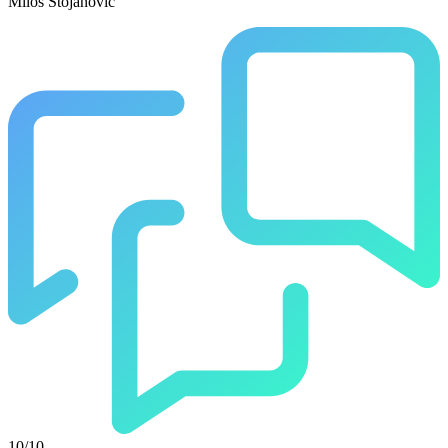
Miloš Stojanović
10/10