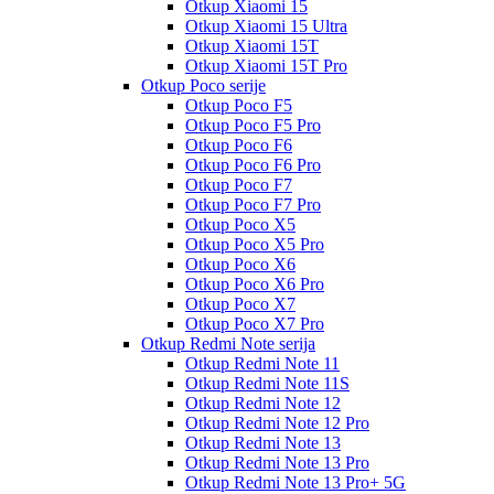
Otkup Xiaomi 15
Otkup Xiaomi 15 Ultra
Otkup Xiaomi 15T
Otkup Xiaomi 15T Pro
Otkup Poco serije
Otkup Poco F5
Otkup Poco F5 Pro
Otkup Poco F6
Otkup Poco F6 Pro
Otkup Poco F7
Otkup Poco F7 Pro
Otkup Poco X5
Otkup Poco X5 Pro
Otkup Poco X6
Otkup Poco X6 Pro
Otkup Poco X7
Otkup Poco X7 Pro
Otkup Redmi Note serija
Otkup Redmi Note 11
Otkup Redmi Note 11S
Otkup Redmi Note 12
Otkup Redmi Note 12 Pro
Otkup Redmi Note 13
Otkup Redmi Note 13 Pro
Otkup Redmi Note 13 Pro+ 5G