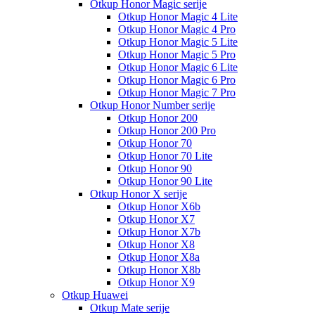
Otkup Honor Magic serije
Otkup Honor Magic 4 Lite
Otkup Honor Magic 4 Pro
Otkup Honor Magic 5 Lite
Otkup Honor Magic 5 Pro
Otkup Honor Magic 6 Lite
Otkup Honor Magic 6 Pro
Otkup Honor Magic 7 Pro
Otkup Honor Number serije
Otkup Honor 200
Otkup Honor 200 Pro
Otkup Honor 70
Otkup Honor 70 Lite
Otkup Honor 90
Otkup Honor 90 Lite
Otkup Honor X serije
Otkup Honor X6b
Otkup Honor X7
Otkup Honor X7b
Otkup Honor X8
Otkup Honor X8a
Otkup Honor X8b
Otkup Honor X9
Otkup Huawei
Otkup Mate serije