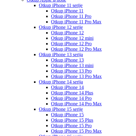
Otkup iPhone 11 serije
Otkup iPhone 11
Otkup iPhone 11 Pro
Otkup iPhone 11 Pro Max
Otkup iPhone 12 serije
Otkup iPhone 12
Otkup iPhone 12 mini
Otkup iPhone 12 Pro
Otkup iPhone 12 Pro Max
Otkup iPhone 13 serija
Otkup iPhone 13
Otkup iPhone 13 mini
Otkup iPhone 13 Pro
Otkup iPhone 13 Pro Max
Otkup iPhone 14 serija
Otkup iPhone 14
Otkup iPhone 14 Plus
Otkup iPhone 14 Pro
Otkup iPhone 14 Pro Max
Otkup iPhone 15 serije
Otkup iPhone 15
Otkup iPhone 15 Plus
Otkup iPhone 15 Pro
Otkup iPhone 15 Pro Max