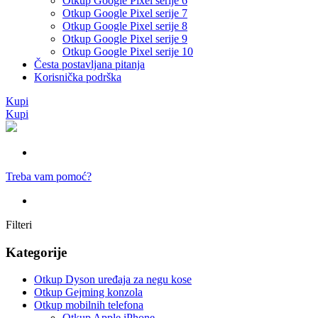
Otkup Google Pixel serije 6
Otkup Google Pixel serije 7
Otkup Google Pixel serije 8
Otkup Google Pixel serije 9
Otkup Google Pixel serije 10
Česta postavljana pitanja
Korisnička podrška
Kupi
Kupi
Treba vam pomoć?
Filteri
Kategorije
Otkup Dyson uređaja za negu kose
Otkup Gejming konzola
Otkup mobilnih telefona
Otkup Apple iPhone