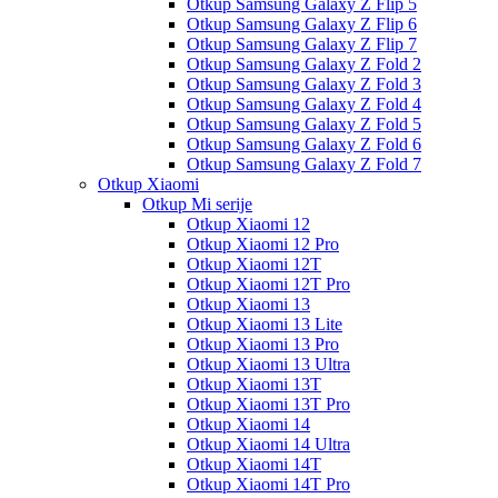
Otkup Samsung Galaxy Z Flip 5
Otkup Samsung Galaxy Z Flip 6
Otkup Samsung Galaxy Z Flip 7
Otkup Samsung Galaxy Z Fold 2
Otkup Samsung Galaxy Z Fold 3
Otkup Samsung Galaxy Z Fold 4
Otkup Samsung Galaxy Z Fold 5
Otkup Samsung Galaxy Z Fold 6
Otkup Samsung Galaxy Z Fold 7
Otkup Xiaomi
Otkup Mi serije
Otkup Xiaomi 12
Otkup Xiaomi 12 Pro
Otkup Xiaomi 12T
Otkup Xiaomi 12T Pro
Otkup Xiaomi 13
Otkup Xiaomi 13 Lite
Otkup Xiaomi 13 Pro
Otkup Xiaomi 13 Ultra
Otkup Xiaomi 13T
Otkup Xiaomi 13T Pro
Otkup Xiaomi 14
Otkup Xiaomi 14 Ultra
Otkup Xiaomi 14T
Otkup Xiaomi 14T Pro