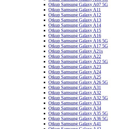
Otkup Samsung Galaxy A07 5G
Otkup Samsung Galaxy A11
Otkup Samsung Galaxy A12
Otkup Samsung Galaxy A13
Otkup Samsung Galaxy A14
Otkup Samsung Galaxy A15
Otkup Samsung Galaxy A16
Otkup Samsung Galaxy A16 5G
Otkup Samsung Galaxy A17 5G
Otkup Samsung Galaxy A21s
Otkup Samsung Galaxy A22
Otkup Samsung Galaxy A22 5G
Otkup Samsung Galaxy A23
Otkup Samsung Galaxy A24
Otkup Samsung Galaxy A25
Otkup Samsung Galaxy A26 5G
Otkup Samsung Galaxy A31
Otkup Samsung Galaxy A32
Otkup Samsung Galaxy A32 5G
Otkup Samsung Galaxy A33
Otkup Samsung Galaxy A34
Otkup Samsung Galaxy A35 5G
Otkup Samsung Galaxy A36 5G
Otkup Samsung Galaxy A41
Otkup Samsung Galaxy A42