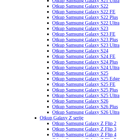
Otkup Samsung Galaxy S21 Ultra
Otkup Samsung Galaxy S22
Otkup Samsung Galaxy S22 FE
Otkup Samsung Galaxy S22 Plus
Otkup Samsung Galaxy S22 Ultra
Otkup Samsung Galaxy S23
Otkup Samsung Galaxy S23 FE
Otkup Samsung Galaxy S23 Plus
Otkup Samsung Galaxy S23 Ultra
Otkup Samsung Galaxy S24
Otkup Samsung Galaxy S24 FE
Otkup Samsung Galaxy S24 Plus
Otkup Samsung Galaxy S24 Ultra
Otkup Samsung Galaxy S25
Otkup Samsung Galaxy S25 Edge
Otkup Samsung Galaxy S25 FE
Otkup Samsung Galaxy S25 Plus
Otkup Samsung Galaxy S25 Ultra
Otkup Samsung Galaxy S26
Otkup Samsung Galaxy S26 Plus
Otkup Samsung Galaxy S26 Ultra
Otkup Galaxy Z serije
Otkup Samsung Galaxy Z Flip 2
Otkup Samsung Galaxy Z Flip 3
Otkup Samsung Galaxy Z Flip 4