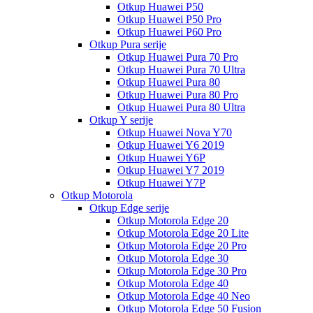
Otkup Huawei P50
Otkup Huawei P50 Pro
Otkup Huawei P60 Pro
Otkup Pura serije
Otkup Huawei Pura 70 Pro
Otkup Huawei Pura 70 Ultra
Otkup Huawei Pura 80
Otkup Huawei Pura 80 Pro
Otkup Huawei Pura 80 Ultra
Otkup Y serije
Otkup Huawei Nova Y70
Otkup Huawei Y6 2019
Otkup Huawei Y6P
Otkup Huawei Y7 2019
Otkup Huawei Y7P
Otkup Motorola
Otkup Edge serije
Otkup Motorola Edge 20
Otkup Motorola Edge 20 Lite
Otkup Motorola Edge 20 Pro
Otkup Motorola Edge 30
Otkup Motorola Edge 30 Pro
Otkup Motorola Edge 40
Otkup Motorola Edge 40 Neo
Otkup Motorola Edge 50 Fusion