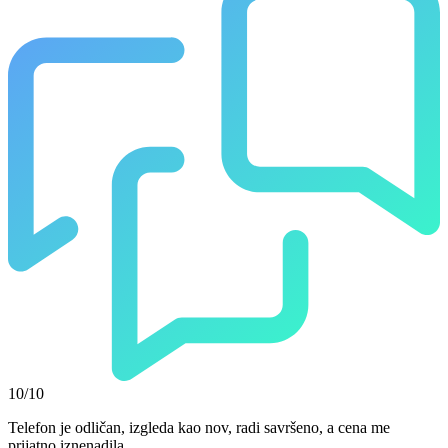
10/10
Telefon je odličan, izgleda kao nov, radi savršeno, a cena me
prijatno iznenadila.