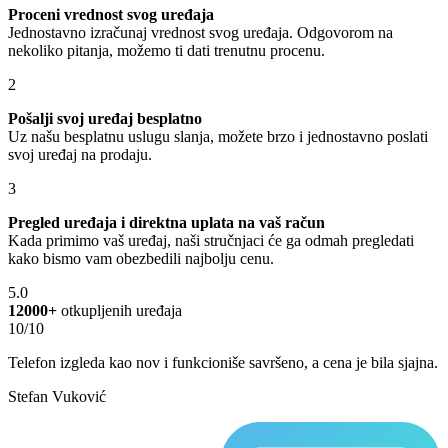
Proceni vrednost svog uređaja
Jednostavno izračunaj vrednost svog uređaja. Odgovorom na
nekoliko pitanja, možemo ti dati trenutnu procenu.
2
Pošalji svoj uređaj besplatno
Uz našu besplatnu uslugu slanja, možete brzo i jednostavno poslati
svoj uređaj na prodaju.
3
Pregled uređaja i direktna uplata na vaš račun
Kada primimo vaš uređaj, naši stručnjaci će ga odmah pregledati
kako bismo vam obezbedili najbolju cenu.
5.0
12000+
otkupljenih uređaja
10/10
Telefon izgleda kao nov i funkcioniše savršeno, a cena je bila sjajna.
Stefan Vuković