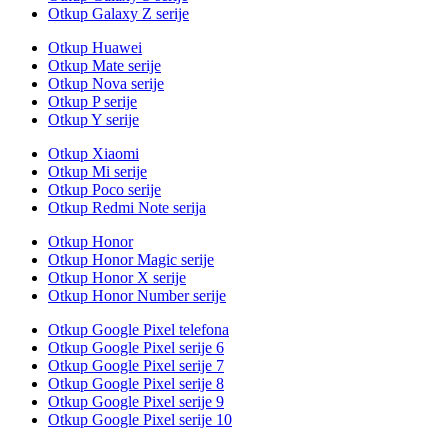
Otkup Galaxy Z serije
Otkup Huawei
Otkup Mate serije
Otkup Nova serije
Otkup P serije
Otkup Y serije
Otkup Xiaomi
Otkup Mi serije
Otkup Poco serije
Otkup Redmi Note serija
Otkup Honor
Otkup Honor Magic serije
Otkup Honor X serije
Otkup Honor Number serije
Otkup Google Pixel telefona
Otkup Google Pixel serije 6
Otkup Google Pixel serije 7
Otkup Google Pixel serije 8
Otkup Google Pixel serije 9
Otkup Google Pixel serije 10