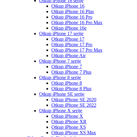
Otkup iPhone 16 serije
Otkup iPhone 16
Otkup iPhone 16 Plus
Otkup iPhone 16 Pro
Otkup iPhone 16 Pro Max
Otkup iPhone 16e
Otkup iPhone 17 serije
Otkup iPhone 17
Otkup iPhone 17 Pro
Otkup iPhone 17 Pro Max
Otkup iPhone Air
Otkup iPhone 7 serije
Otkup iPhone 7
Otkup iPhone 7 Plus
Otkup iPhone 8 serije
Otkup iPhone 8
Otkup iPhone 8 Plus
Otkup iPhone SE serije
Otkup iPhone SE 2020
Otkup iPhone SE 2022
Otkup iPhone X serije
Otkup iPhone X
Otkup iPhone XR
Otkup iPhone XS
Otkup iPhone XS Max