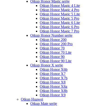
Otkup Honor Magic serije
Otkup Honor Magic 4 Lite
Otkup Honor Magic 4 Pro
Otkup Honor Magic 5 Lite
Otkup Honor Magic 5 Pro
Otkup Honor Magic 6 Lite
Otkup Honor Magic 6 Pro
Otkup Honor Magic 7 Pro
Otkup Honor Number serije
Otkup Honor 200
Otkup Honor 200 Pro
Otkup Honor 70
Otkup Honor 70 Lite
Otkup Honor 90
Otkup Honor 90 Lite
Otkup Honor X serije
Otkup Honor X6b
Otkup Honor X7
Otkup Honor X7b
Otkup Honor X8
Otkup Honor X8a
Otkup Honor X8b
Otkup Honor X9
Otkup Huawei
Otkup Mate serije