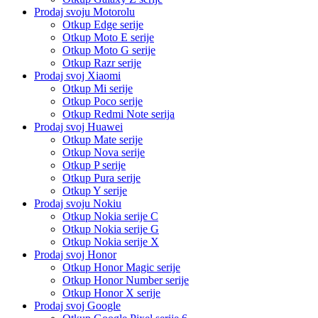
Prodaj svoju Motorolu
Otkup Edge serije
Otkup Moto E serije
Otkup Moto G serije
Otkup Razr serije
Prodaj svoj Xiaomi
Otkup Mi serije
Otkup Poco serije
Otkup Redmi Note serija
Prodaj svoj Huawei
Otkup Mate serije
Otkup Nova serije
Otkup P serije
Otkup Pura serije
Otkup Y serije
Prodaj svoju Nokiu
Otkup Nokia serije C
Otkup Nokia serije G
Otkup Nokia serije X
Prodaj svoj Honor
Otkup Honor Magic serije
Otkup Honor Number serije
Otkup Honor X serije
Prodaj svoj Google