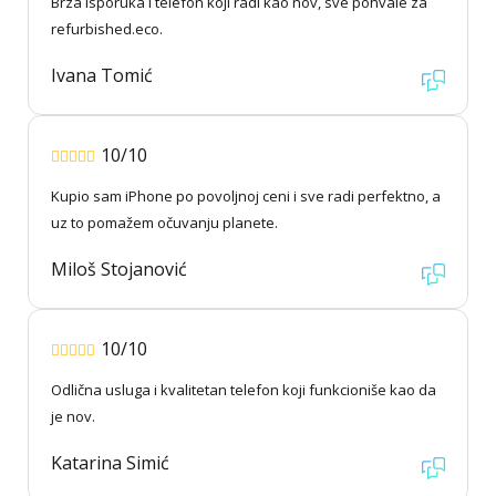
Brza isporuka i telefon koji radi kao nov, sve pohvale za
refurbished.eco.
Ivana Tomić
10/10
Kupio sam iPhone po povoljnoj ceni i sve radi perfektno, a
uz to pomažem očuvanju planete.
Miloš Stojanović
10/10
Odlična usluga i kvalitetan telefon koji funkcioniše kao da
je nov.
Katarina Simić