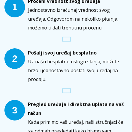
Proceni vrednost svog uređaja
1
Jednostavno izračunaj vrednost svog
uređaja. Odgovorom na nekoliko pitanja,
možemo ti dati trenutnu procenu.
Pošalji svoj uređaj besplatno
2
Uz našu besplatnu uslugu slanja, možete
brzo i jednostavno poslati svoj uređaj na
prodaju.
Pregled uređaja i direktna uplata na vaš
3
račun
Kada primimo vaš uređaj, naši stručnjaci će
ga odmah pregledati kako bismo vam