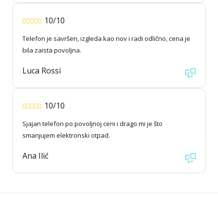
10/10
Telefon je savršen, izgleda kao nov i radi odlično, cena je
bila zaista povoljna.
Luca Rossi
10/10
Sjajan telefon po povoljnoj ceni i drago mi je što
smanjujem elektronski otpad.
Ana Ilić