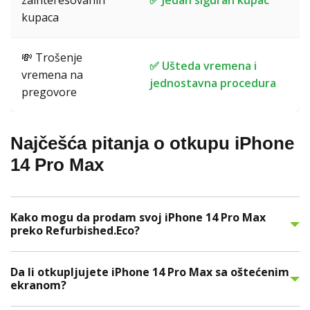
zainteresovanih
✅ Jedan siguran kupac
kupaca
💸 Trošenje
✅ Ušteda vremena i
vremena na
jednostavna procedura
pregovore
Najčešća pitanja o otkupu iPhone
14 Pro Max
Kako mogu da prodam svoj iPhone 14 Pro Max
preko Refurbished.Eco?
Da li otkupljujete iPhone 14 Pro Max sa oštećenim
ekranom?