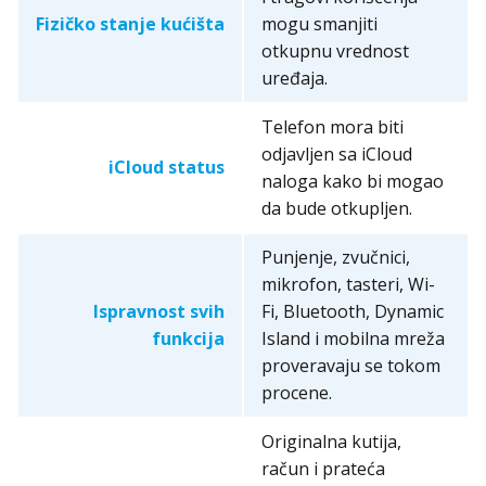
Fizičko stanje kućišta
mogu smanjiti
otkupnu vrednost
uređaja.
Telefon mora biti
odjavljen sa iCloud
iCloud status
naloga kako bi mogao
da bude otkupljen.
Punjenje, zvučnici,
mikrofon, tasteri, Wi-
Ispravnost svih
Fi, Bluetooth, Dynamic
funkcija
Island i mobilna mreža
proveravaju se tokom
procene.
Originalna kutija,
račun i prateća