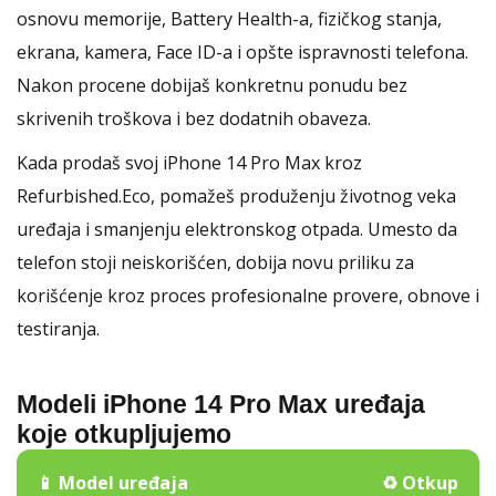
osnovu memorije, Battery Health-a, fizičkog stanja,
ekrana, kamera, Face ID-a i opšte ispravnosti telefona.
Nakon procene dobijaš konkretnu ponudu bez
skrivenih troškova i bez dodatnih obaveza.
Kada prodaš svoj iPhone 14 Pro Max kroz
Refurbished.Eco, pomažeš produženju životnog veka
uređaja i smanjenju elektronskog otpada. Umesto da
telefon stoji neiskorišćen, dobija novu priliku za
korišćenje kroz proces profesionalne provere, obnove i
testiranja.
Modeli iPhone 14 Pro Max uređaja
koje otkupljujemo
📱 Model uređaja
♻️ Otkup