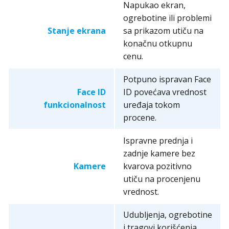
Napukao ekran,
ogrebotine ili problemi
Stanje ekrana
sa prikazom utiču na
konačnu otkupnu
cenu.
Potpuno ispravan Face
Face ID
ID povećava vrednost
funkcionalnost
uređaja tokom
procene.
Ispravne prednja i
zadnje kamere bez
Kamere
kvarova pozitivno
utiču na procenjenu
vrednost.
Udubljenja, ogrebotine
i tragovi korišćenja