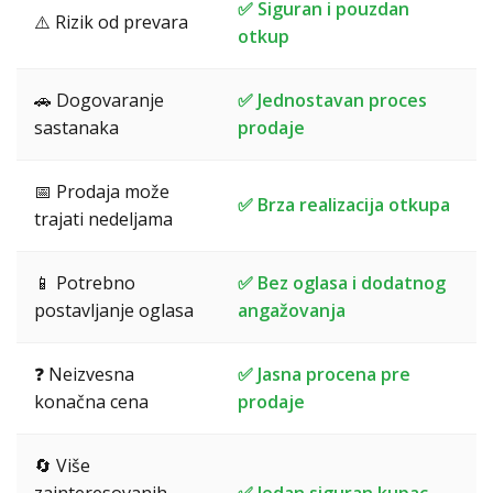
✅ Siguran i pouzdan
⚠️ Rizik od prevara
otkup
🚗 Dogovaranje
✅ Jednostavan proces
sastanaka
prodaje
📅 Prodaja može
✅ Brza realizacija otkupa
trajati nedeljama
📱 Potrebno
✅ Bez oglasa i dodatnog
postavljanje oglasa
angažovanja
❓ Neizvesna
✅ Jasna procena pre
konačna cena
prodaje
🔄 Više