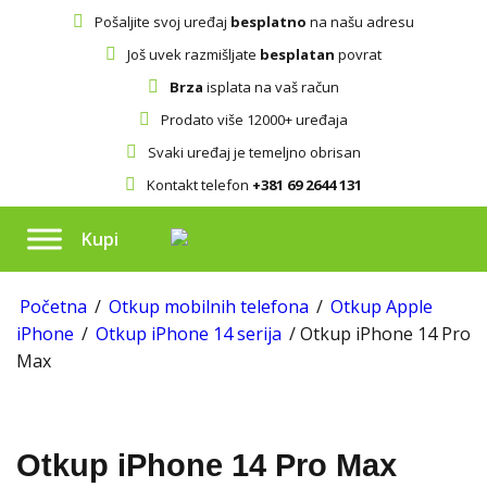
Pošaljite svoj uređaj
besplatno
na našu adresu
Još uvek razmišljate
besplatan
povrat
Brza
isplata na vaš račun
Prodato više 12000+ uređaja
Svaki uređaj je temeljno obrisan
Kontakt telefon
+381 69 2644 131
Kupi
Početna
/
Otkup mobilnih telefona
/
Otkup Apple
iPhone
/
Otkup iPhone 14 serija
/ Otkup iPhone 14 Pro
Max
Otkup iPhone 14 Pro Max