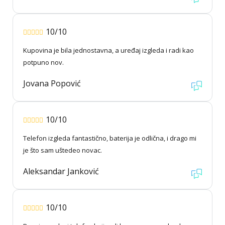
10/10
Kupovina je bila jednostavna, a uređaj izgleda i radi kao
potpuno nov.
Jovana Popović
10/10
Telefon izgleda fantastično, baterija je odlična, i drago mi
je što sam uštedeo novac.
Aleksandar Janković
10/10