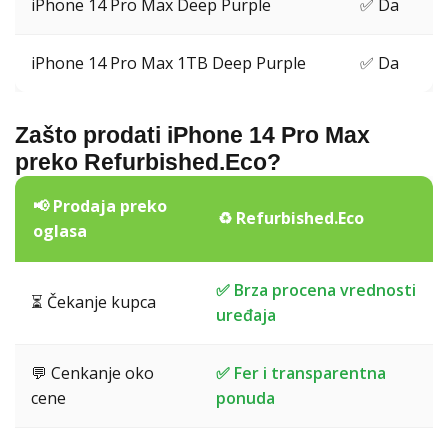
iPhone 14 Pro Max Deep Purple
✅ Da
iPhone 14 Pro Max 1TB Deep Purple
✅ Da
Zašto prodati iPhone 14 Pro Max
preko Refurbished.Eco?
📢 Prodaja preko
♻️ Refurbished.Eco
oglasa
✅ Brza procena vrednosti
⏳ Čekanje kupca
uređaja
💬 Cenkanje oko
✅ Fer i transparentna
cene
ponuda