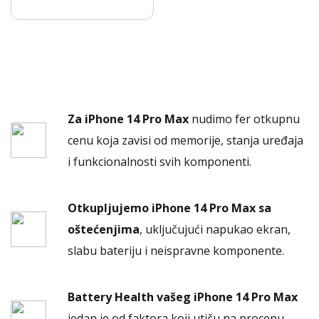
Za iPhone 14 Pro Max
nudimo fer otkupnu
cenu koja zavisi od memorije, stanja uređaja
i funkcionalnosti svih komponenti.
Otkupljujemo iPhone 14 Pro Max sa
oštećenjima
, uključujući napukao ekran,
slabu bateriju i neispravne komponente.
Battery Health vašeg iPhone 14 Pro Max
jedan je od faktora koji utiču na procenu