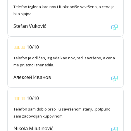
Telefon izgleda kao nov i funkcioniše savršeno, a cena je
bila sjajna.
Stefan Vuković
10/10
Telefon je odličan, izgleda kao nov, radi savršeno, a cena
me prijatno iznenadila.
Алексей Иванов
10/10
Telefon sam dobio brzo i u savršenom stanju, potpuno
sam zadovoljan kupovinom.
Nikola Milutinović