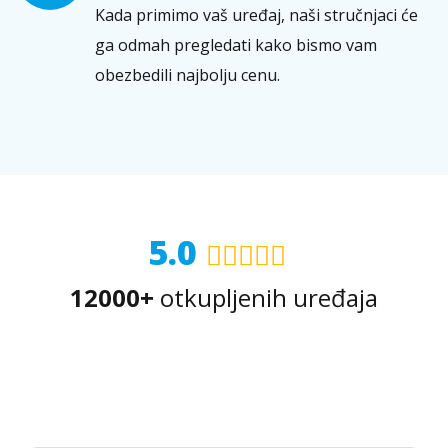
Kada primimo vaš uređaj, naši stručnjaci će
ga odmah pregledati kako bismo vam
obezbedili najbolju cenu.
5.0
12000+
otkupljenih uređaja