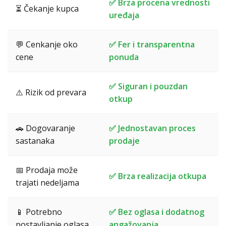
✅ Brza procena vrednosti
⏳ Čekanje kupca
uređaja
💬 Cenkanje oko
✅ Fer i transparentna
cene
ponuda
✅ Siguran i pouzdan
⚠️ Rizik od prevara
otkup
🚗 Dogovaranje
✅ Jednostavan proces
sastanaka
prodaje
📅 Prodaja može
✅ Brza realizacija otkupa
trajati nedeljama
📱 Potrebno
✅ Bez oglasa i dodatnog
postavljanje oglasa
angažovanja