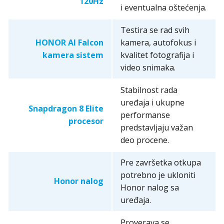
120Hz
i eventualna oštećenja.
Testira se rad svih
HONOR AI Falcon
kamera, autofokus i
kamera sistem
kvalitet fotografija i
video snimaka.
Stabilnost rada
uređaja i ukupne
Snapdragon 8 Elite
performanse
procesor
predstavljaju važan
deo procene.
Pre završetka otkupa
potrebno je ukloniti
Honor nalog
Honor nalog sa
uređaja.
Proverava se