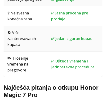
❓ Neizvesna
✅ Jasna procena pre
konačna cena
prodaje
🔄 Više
zainteresovanih
✅ Jedan siguran kupac
kupaca
💸 Trošenje
✅ Ušteda vremena i
vremena na
jednostavna procedura
pregovore
Najčešća pitanja o otkupu Honor
Magic 7 Pro