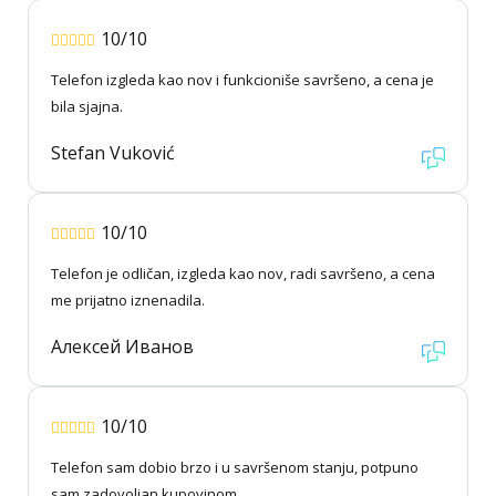
10/10
Telefon izgleda kao nov i funkcioniše savršeno, a cena je
bila sjajna.
Stefan Vuković
10/10
Telefon je odličan, izgleda kao nov, radi savršeno, a cena
me prijatno iznenadila.
Алексей Иванов
10/10
Telefon sam dobio brzo i u savršenom stanju, potpuno
sam zadovoljan kupovinom.