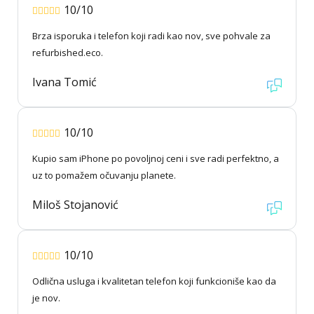
10/10
Brza isporuka i telefon koji radi kao nov, sve pohvale za
refurbished.eco.
Ivana Tomić
10/10
Kupio sam iPhone po povoljnoj ceni i sve radi perfektno, a
uz to pomažem očuvanju planete.
Miloš Stojanović
10/10
Odlična usluga i kvalitetan telefon koji funkcioniše kao da
je nov.