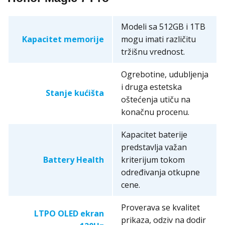
Modeli sa 512GB i 1TB
Kapacitet memorije
mogu imati različitu
tržišnu vrednost.
Ogrebotine, udubljenja
i druga estetska
Stanje kućišta
oštećenja utiču na
konačnu procenu.
Kapacitet baterije
predstavlja važan
Battery Health
kriterijum tokom
određivanja otkupne
cene.
Proverava se kvalitet
LTPO OLED ekran
prikaza, odziv na dodir