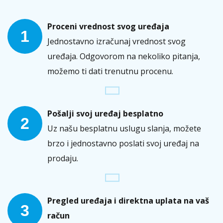
Proceni vrednost svog uređaja
1
Jednostavno izračunaj vrednost svog
uređaja. Odgovorom na nekoliko pitanja,
možemo ti dati trenutnu procenu.
Pošalji svoj uređaj besplatno
2
Uz našu besplatnu uslugu slanja, možete
brzo i jednostavno poslati svoj uređaj na
prodaju.
Pregled uređaja i direktna uplata na vaš
3
račun