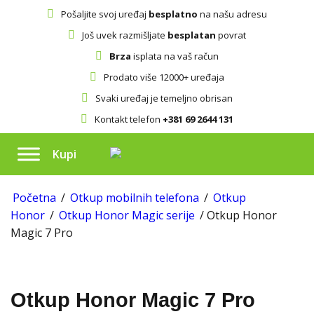
Pošaljite svoj uređaj
besplatno
na našu adresu
Još uvek razmišljate
besplatan
povrat
Brza
isplata na vaš račun
Prodato više 12000+ uređaja
Svaki uređaj je temeljno obrisan
Kontakt telefon
+381 69 2644 131
Kupi
Početna
/
Otkup mobilnih telefona
/
Otkup
Honor
/
Otkup Honor Magic serije
/ Otkup Honor
Magic 7 Pro
Otkup Honor Magic 7 Pro