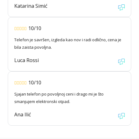
Katarina Simić
10/10
Telefon je savršen, izgleda kao nov i radi odlično, cena je
bila zaista povoljna.
Luca Rossi
10/10
Sjajan telefon po povoljnoj ceni i drago mi je što
smanjujem elektronski otpad.
Ana Ilić