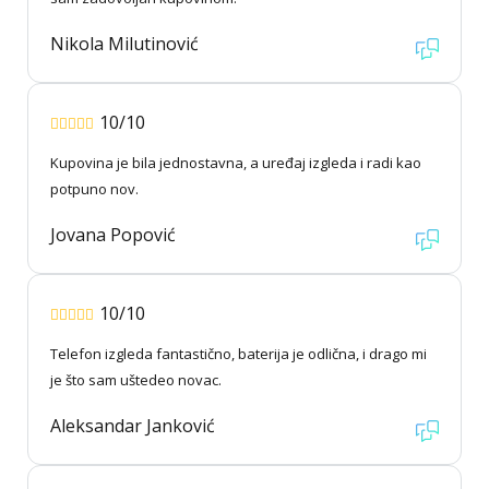
Nikola Milutinović
10/10
Kupovina je bila jednostavna, a uređaj izgleda i radi kao
potpuno nov.
Jovana Popović
10/10
Telefon izgleda fantastično, baterija je odlična, i drago mi
je što sam uštedeo novac.
Aleksandar Janković