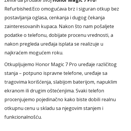
Želite da prodate svoj
Honor Magic 7 Pro
?
Refurbished.Eco omogućava brz i siguran otkup bez
postavljanja oglasa, cenkanja i dugog čekanja
zainteresovanih kupaca. Nakon što nam pošaljete
podatke o telefonu, dobijate procenu vrednosti, a
nakon pregleda uređaja isplata se realizuje u
najkraćem mogućem roku.
Otkupljujemo Honor Magic 7 Pro uređaje različitog
stanja – potpuno ispravne telefone, uređaje sa
tragovima korišćenja, slabijom baterijom, napuklim
ekranom ili drugim oštećenjima. Svaki telefon
procenjujemo pojedinačno kako biste dobili realnu
otkupnu cenu u skladu sa njegovim stanjem i
funkcionalnošću.