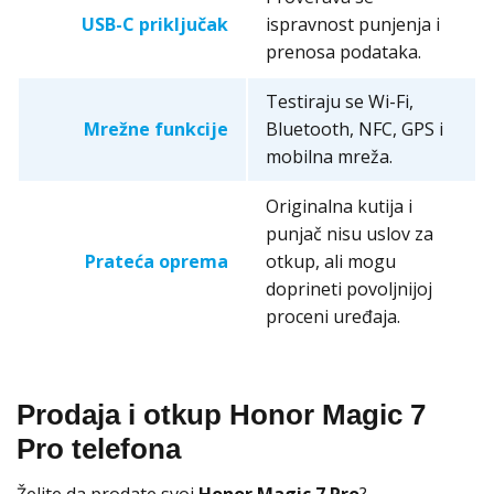
USB-C priključak
ispravnost punjenja i
prenosa podataka.
Testiraju se Wi-Fi,
Mrežne funkcije
Bluetooth, NFC, GPS i
mobilna mreža.
Originalna kutija i
punjač nisu uslov za
Prateća oprema
otkup, ali mogu
doprineti povoljnijoj
proceni uređaja.
Prodaja i otkup Honor Magic 7
Pro telefona