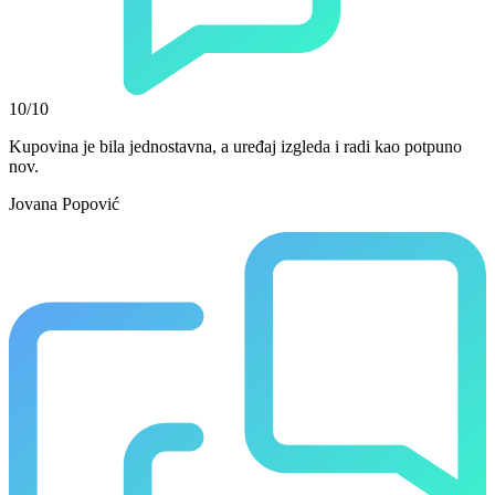
10/10
Kupovina je bila jednostavna, a uređaj izgleda i radi kao potpuno
nov.
Jovana Popović