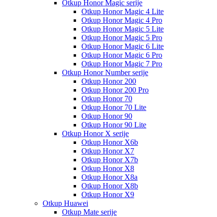
Otkup Honor Magic serije
Otkup Honor Magic 4 Lite
Otkup Honor Magic 4 Pro
Otkup Honor Magic 5 Lite
Otkup Honor Magic 5 Pro
Otkup Honor Magic 6 Lite
Otkup Honor Magic 6 Pro
Otkup Honor Magic 7 Pro
Otkup Honor Number serije
Otkup Honor 200
Otkup Honor 200 Pro
Otkup Honor 70
Otkup Honor 70 Lite
Otkup Honor 90
Otkup Honor 90 Lite
Otkup Honor X serije
Otkup Honor X6b
Otkup Honor X7
Otkup Honor X7b
Otkup Honor X8
Otkup Honor X8a
Otkup Honor X8b
Otkup Honor X9
Otkup Huawei
Otkup Mate serije