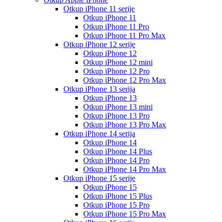
Otkup iPhone 11 serije
Otkup iPhone 11
Otkup iPhone 11 Pro
Otkup iPhone 11 Pro Max
Otkup iPhone 12 serije
Otkup iPhone 12
Otkup iPhone 12 mini
Otkup iPhone 12 Pro
Otkup iPhone 12 Pro Max
Otkup iPhone 13 serija
Otkup iPhone 13
Otkup iPhone 13 mini
Otkup iPhone 13 Pro
Otkup iPhone 13 Pro Max
Otkup iPhone 14 serija
Otkup iPhone 14
Otkup iPhone 14 Plus
Otkup iPhone 14 Pro
Otkup iPhone 14 Pro Max
Otkup iPhone 15 serije
Otkup iPhone 15
Otkup iPhone 15 Plus
Otkup iPhone 15 Pro
Otkup iPhone 15 Pro Max