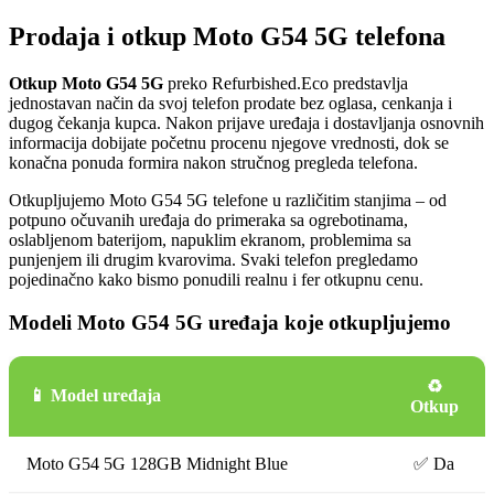
Prodaja i otkup Moto G54 5G telefona
Otkup Moto G54 5G
preko Refurbished.Eco predstavlja
jednostavan način da svoj telefon prodate bez oglasa, cenkanja i
dugog čekanja kupca. Nakon prijave uređaja i dostavljanja osnovnih
informacija dobijate početnu procenu njegove vrednosti, dok se
konačna ponuda formira nakon stručnog pregleda telefona.
Otkupljujemo Moto G54 5G telefone u različitim stanjima – od
potpuno očuvanih uređaja do primeraka sa ogrebotinama,
oslabljenom baterijom, napuklim ekranom, problemima sa
punjenjem ili drugim kvarovima. Svaki telefon pregledamo
pojedinačno kako bismo ponudili realnu i fer otkupnu cenu.
Modeli Moto G54 5G uređaja koje otkupljujemo
♻️
📱 Model uređaja
Otkup
Moto G54 5G 128GB Midnight Blue
✅ Da