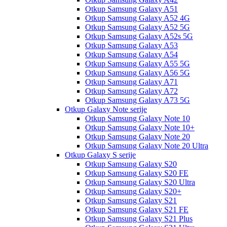
Otkup Samsung Galaxy A51
Otkup Samsung Galaxy A52 4G
Otkup Samsung Galaxy A52 5G
Otkup Samsung Galaxy A52s 5G
Otkup Samsung Galaxy A53
Otkup Samsung Galaxy A54
Otkup Samsung Galaxy A55 5G
Otkup Samsung Galaxy A56 5G
Otkup Samsung Galaxy A71
Otkup Samsung Galaxy A72
Otkup Samsung Galaxy A73 5G
Otkup Galaxy Note serije
Otkup Samsung Galaxy Note 10
Otkup Samsung Galaxy Note 10+
Otkup Samsung Galaxy Note 20
Otkup Samsung Galaxy Note 20 Ultra
Otkup Galaxy S serije
Otkup Samsung Galaxy S20
Otkup Samsung Galaxy S20 FE
Otkup Samsung Galaxy S20 Ultra
Otkup Samsung Galaxy S20+
Otkup Samsung Galaxy S21
Otkup Samsung Galaxy S21 FE
Otkup Samsung Galaxy S21 Plus