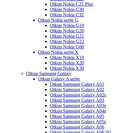
Otkup Nokia C21 Plus
Otkup Nokia C30
Otkup Nokia C32
Otkup Nokia serije G
Otkup Nokia G10
Otkup Nokia G20
Otkup Nokia G21
Otkup Nokia G22
Otkup Nokia G60
Otkup Nokia serije X
Otkup Nokia X10
Otkup Nokia X20
Otkup Nokia X30
Otkup Samsung Galaxy
Otkup Galaxy A serije
Otkup Samsung Galaxy A01
Otkup Samsung Galaxy A02
Otkup Samsung Galaxy A02s
Otkup Samsung Galaxy A03
Otkup Samsung Galaxy A03s
Otkup Samsung Galaxy A04s
Otkup Samsung Galaxy A05
Otkup Samsung Galaxy A05s
Otkup Samsung Galaxy A06
Otkup Samsung Galaxy A06 5G