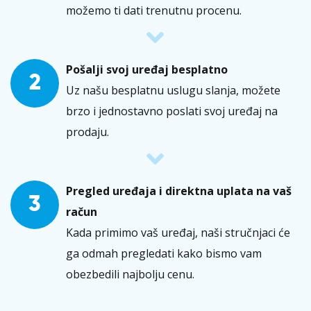
možemo ti dati trenutnu procenu.
Pošalji svoj uređaj besplatno
2
Uz našu besplatnu uslugu slanja, možete
brzo i jednostavno poslati svoj uređaj na
prodaju.
Pregled uređaja i direktna uplata na vaš
3
račun
Kada primimo vaš uređaj, naši stručnjaci će
ga odmah pregledati kako bismo vam
obezbedili najbolju cenu.