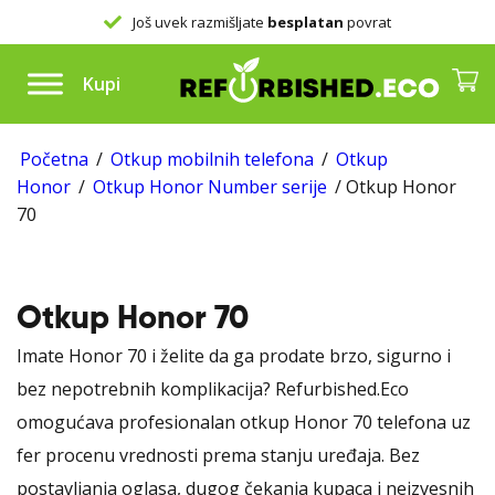
Još uvek razmišljate
besplatan
povrat
Kupi
Početna
/
Otkup mobilnih telefona
/
Otkup
Honor
/
Otkup Honor Number serije
/ Otkup Honor
70
Otkup Honor 70
Imate Honor 70 i želite da ga prodate brzo, sigurno i
bez nepotrebnih komplikacija? Refurbished.Eco
omogućava profesionalan otkup Honor 70 telefona uz
fer procenu vrednosti prema stanju uređaja. Bez
postavljanja oglasa, dugog čekanja kupaca i neizvesnih