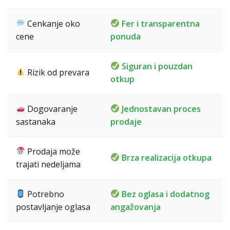
Cenkanje oko
Fer i transparentna
cene
ponuda
Siguran i pouzdan
Rizik od prevara
otkup
Dogovaranje
Jednostavan proces
sastanaka
prodaje
Prodaja može
Brza realizacija otkupa
trajati nedeljama
Potrebno
Bez oglasa i dodatnog
postavljanje oglasa
angažovanja