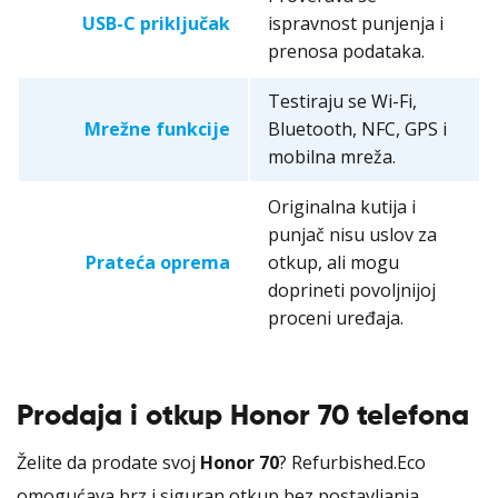
USB-C priključak
ispravnost punjenja i
prenosa podataka.
Testiraju se Wi-Fi,
Mrežne funkcije
Bluetooth, NFC, GPS i
mobilna mreža.
Originalna kutija i
punjač nisu uslov za
Prateća oprema
otkup, ali mogu
doprineti povoljnijoj
proceni uređaja.
Prodaja i otkup Honor 70 telefona
Želite da prodate svoj
Honor 70
? Refurbished.Eco
omogućava brz i siguran otkup bez postavljanja