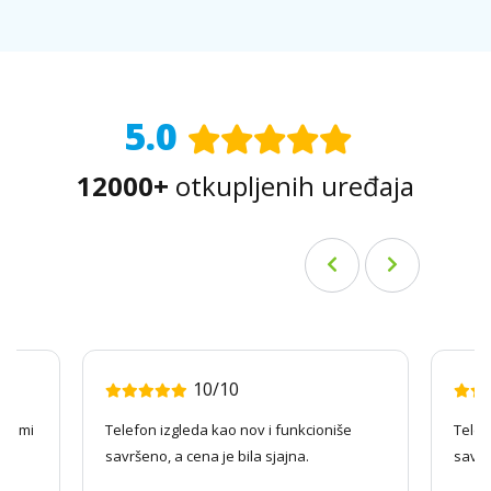
5.0
12000+
otkupljenih uređaja
10/10
ago mi
Telefon izgleda kao nov i funkcioniše
Telef
savršeno, a cena je bila sjajna.
savrš