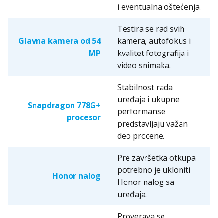
i eventualna oštećenja.
Testira se rad svih
Glavna kamera od 54
kamera, autofokus i
MP
kvalitet fotografija i
video snimaka.
Stabilnost rada
uređaja i ukupne
Snapdragon 778G+
performanse
procesor
predstavljaju važan
deo procene.
Pre završetka otkupa
potrebno je ukloniti
Honor nalog
Honor nalog sa
uređaja.
Proverava se