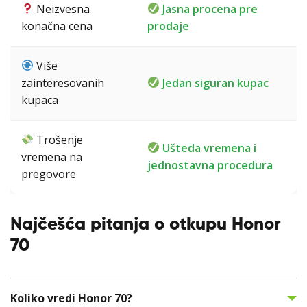
Neizvesna
Jasna procena pre
konačna cena
prodaje
Više
zainteresovanih
Jedan siguran kupac
kupaca
Trošenje
Ušteda vremena i
vremena na
jednostavna procedura
pregovore
Najčešća pitanja o otkupu Honor
70
Koliko vredi Honor 70?