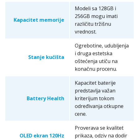
Modeli sa 128GB i
256GB mogu imati
Kapacitet memorije
različitu tržišnu
vrednost.
Ogrebotine, udubljenja
i druga estetska
Stanje kućišta
oštećenja utiču na
konačnu procenu.
Kapacitet baterije
predstavlja važan
Battery Health
kriterijum tokom
određivanja otkupne
cene.
Proverava se kvalitet
OLED ekran 120Hz
prikaza, odziv na dodir