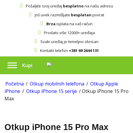
Pošaljite svoj uređaj
besplatno
na našu adresu
Još uvek razmišljate
besplatan
povrat
Brza
isplata na vaš račun
Prodato više 12000+ uređaja
Svaki uređaj je temeljno obrisan
Kontakt telefon
+381 69 2644 131
Kupi
Početna
/
Otkup mobilnih telefona
/
Otkup Apple
iPhone
/
Otkup iPhone 15 serije
/ Otkup iPhone 15 Pro
Max
Otkup iPhone 15 Pro Max