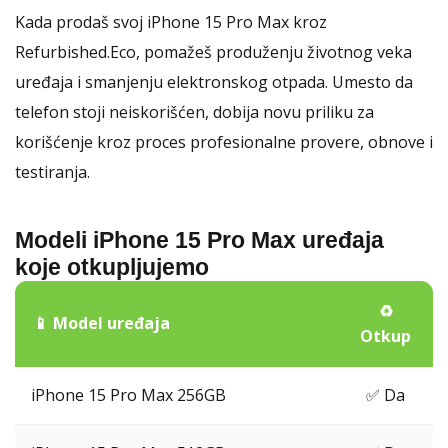
Kada prodaš svoj iPhone 15 Pro Max kroz
Refurbished.Eco, pomažeš produženju životnog veka
uređaja i smanjenju elektronskog otpada. Umesto da
telefon stoji neiskorišćen, dobija novu priliku za
korišćenje kroz proces profesionalne provere, obnove i
testiranja.
Modeli iPhone 15 Pro Max uređaja
koje otkupljujemo
♻️
📱 Model uređaja
Otkup
iPhone 15 Pro Max 256GB
✅ Da