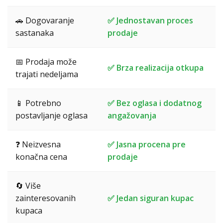
🚗 Dogovaranje
✅ Jednostavan proces
sastanaka
prodaje
📅 Prodaja može
✅ Brza realizacija otkupa
trajati nedeljama
📱 Potrebno
✅ Bez oglasa i dodatnog
postavljanje oglasa
angažovanja
❓ Neizvesna
✅ Jasna procena pre
konačna cena
prodaje
🔄 Više
zainteresovanih
✅ Jedan siguran kupac
kupaca