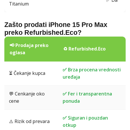
✅ Da
Titanium
Zašto prodati iPhone 15 Pro Max
preko Refurbished.Eco?
📢 Prodaja preko
♻️ Refurbished.Eco
oglasa
✅ Brza procena vrednosti
⏳ Čekanje kupca
uređaja
💬 Cenkanje oko
✅ Fer i transparentna
cene
ponuda
✅ Siguran i pouzdan
⚠️ Rizik od prevara
otkup