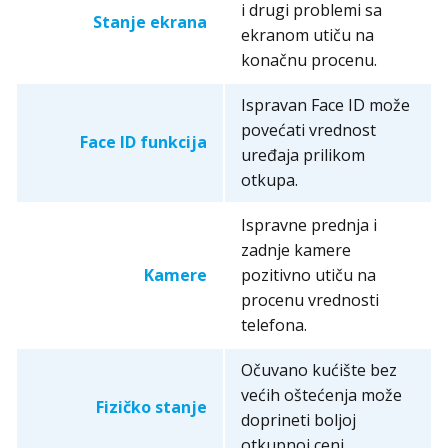
i drugi problemi sa
Stanje ekrana
ekranom utiču na
konačnu procenu.
Ispravan Face ID može
povećati vrednost
Face ID funkcija
uređaja prilikom
otkupa.
Ispravne prednja i
zadnje kamere
Kamere
pozitivno utiču na
procenu vrednosti
telefona.
Očuvano kućište bez
većih oštećenja može
Fizičko stanje
doprineti boljoj
otkupnoj ceni.