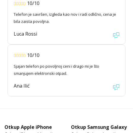
10/10
Telefon je savršen, izgleda kao nov i radi odlično, cena je
bila zaista povoljna.
Luca Rossi
10/10
Sjajan telefon po povoljnoj ceni i drago mi je što
smanjujem elektronski otpad.
Ana Ilić
Otkup Apple iPhone
Otkup Samsung Galaxy