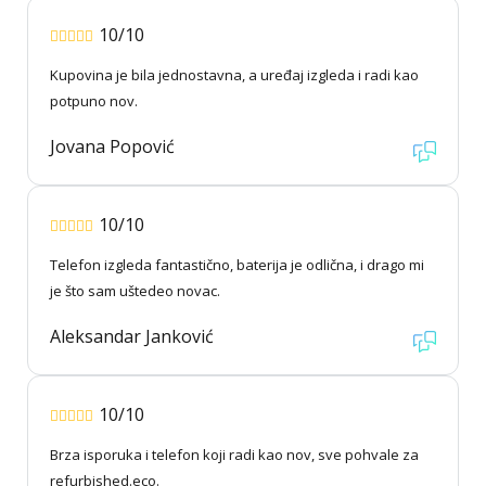
10/10
Kupovina je bila jednostavna, a uređaj izgleda i radi kao
potpuno nov.
Jovana Popović
10/10
Telefon izgleda fantastično, baterija je odlična, i drago mi
je što sam uštedeo novac.
Aleksandar Janković
10/10
Brza isporuka i telefon koji radi kao nov, sve pohvale za
refurbished.eco.