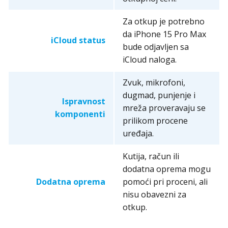
Za otkup je potrebno
da iPhone 15 Pro Max
iCloud status
bude odjavljen sa
iCloud naloga.
Zvuk, mikrofoni,
dugmad, punjenje i
Ispravnost
mreža proveravaju se
komponenti
prilikom procene
uređaja.
Kutija, račun ili
dodatna oprema mogu
Dodatna oprema
pomoći pri proceni, ali
nisu obavezni za
otkup.