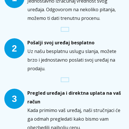
Jednostavno izračunaj vrednost svog
uređaja. Odgovorom na nekoliko pitanja,
možemo ti dati trenutnu procenu.
Pošalji svoj uređaj besplatno
2
Uz našu besplatnu uslugu slanja, možete
brzo i jednostavno poslati svoj uređaj na
prodaju.
Pregled uređaja i direktna uplata na vaš
3
račun
Kada primimo vaš uređaj, naši stručnjaci će
ga odmah pregledati kako bismo vam
obezbedili najbolju cenu.