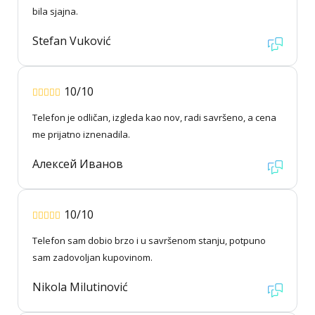
bila sjajna.
Stefan Vuković
10/10
Telefon je odličan, izgleda kao nov, radi savršeno, a cena
me prijatno iznenadila.
Алексей Иванов
10/10
Telefon sam dobio brzo i u savršenom stanju, potpuno
sam zadovoljan kupovinom.
Nikola Milutinović