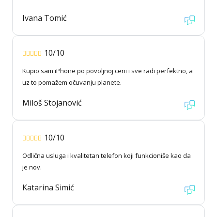
Ivana Tomić
10/10
Kupio sam iPhone po povoljnoj ceni i sve radi perfektno, a
uz to pomažem očuvanju planete.
Miloš Stojanović
10/10
Odlična usluga i kvalitetan telefon koji funkcioniše kao da
je nov.
Katarina Simić