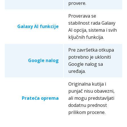
provere.
Proverava se
stabilnost rada Galaxy
Galaxy AI funkcije
AI opcija, sistema i svih
ključnih funkcija.
Pre završetka otkupa
potrebno je ukloniti
Google nalog
Google nalog sa
uređaja.
Originalna kutija i
punjač nisu obavezni,
Prateća oprema
ali mogu predstavljati
dodatnu prednost
prilikom procene.