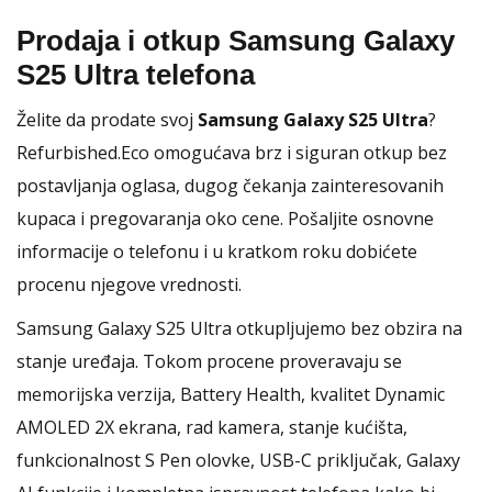
Prodaja i otkup Samsung Galaxy
S25 Ultra telefona
Želite da prodate svoj
Samsung Galaxy S25 Ultra
?
Refurbished.Eco omogućava brz i siguran otkup bez
postavljanja oglasa, dugog čekanja zainteresovanih
kupaca i pregovaranja oko cene. Pošaljite osnovne
informacije o telefonu i u kratkom roku dobićete
procenu njegove vrednosti.
Samsung Galaxy S25 Ultra otkupljujemo bez obzira na
stanje uređaja. Tokom procene proveravaju se
memorijska verzija, Battery Health, kvalitet Dynamic
AMOLED 2X ekrana, rad kamera, stanje kućišta,
funkcionalnost S Pen olovke, USB-C priključak, Galaxy