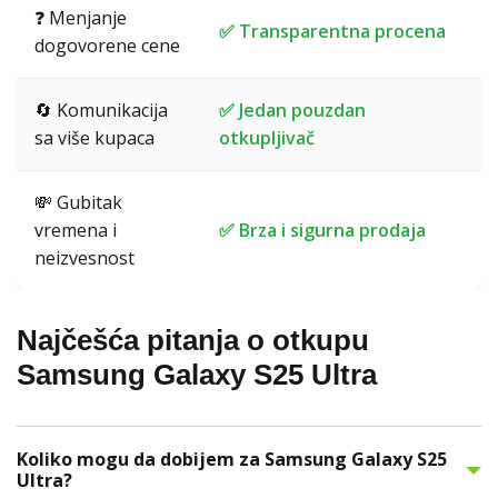
❓ Menjanje
✅ Transparentna procena
dogovorene cene
🔄 Komunikacija
✅ Jedan pouzdan
sa više kupaca
otkupljivač
💸 Gubitak
vremena i
✅ Brza i sigurna prodaja
neizvesnost
Najčešća pitanja o otkupu
Samsung Galaxy S25 Ultra
Koliko mogu da dobijem za Samsung Galaxy S25
Ultra?