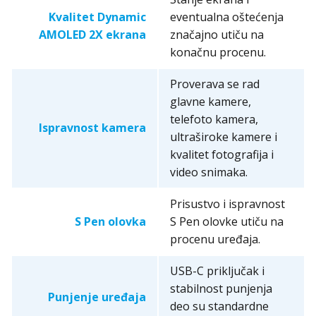
Kvalitet Dynamic
eventualna oštećenja
AMOLED 2X ekrana
značajno utiču na
konačnu procenu.
Proverava se rad
glavne kamere,
telefoto kamera,
Ispravnost kamera
ultraširoke kamere i
kvalitet fotografija i
video snimaka.
Prisustvo i ispravnost
S Pen olovka
S Pen olovke utiču na
procenu uređaja.
USB-C priključak i
stabilnost punjenja
Punjenje uređaja
deo su standardne