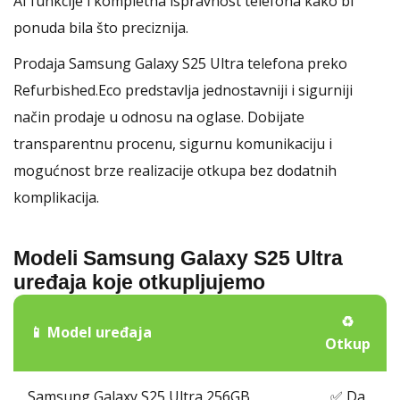
AI funkcije i kompletna ispravnost telefona kako bi
ponuda bila što preciznija.
Prodaja Samsung Galaxy S25 Ultra telefona preko
Refurbished.Eco predstavlja jednostavniji i sigurniji
način prodaje u odnosu na oglase. Dobijate
transparentnu procenu, sigurnu komunikaciju i
mogućnost brze realizacije otkupa bez dodatnih
komplikacija.
Modeli Samsung Galaxy S25 Ultra
uređaja koje otkupljujemo
♻️
📱 Model uređaja
Otkup
Samsung Galaxy S25 Ultra 256GB
✅ Da