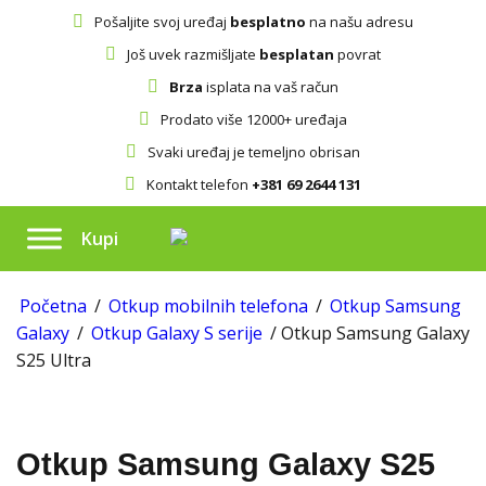
Pošaljite svoj uređaj
besplatno
na našu adresu
Još uvek razmišljate
besplatan
povrat
Brza
isplata na vaš račun
Prodato više 12000+ uređaja
Svaki uređaj je temeljno obrisan
Kontakt telefon
+381 69 2644 131
Kupi
Početna
/
Otkup mobilnih telefona
/
Otkup Samsung
Galaxy
/
Otkup Galaxy S serije
/ Otkup Samsung Galaxy
S25 Ultra
Otkup Samsung Galaxy S25