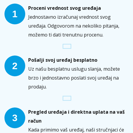
Proceni vrednost svog uređaja
1
Jednostavno izračunaj vrednost svog
uređaja. Odgovorom na nekoliko pitanja,
možemo ti dati trenutnu procenu.
Pošalji svoj uređaj besplatno
2
Uz našu besplatnu uslugu slanja, možete
brzo i jednostavno poslati svoj uređaj na
prodaju.
Pregled uređaja i direktna uplata na vaš
3
račun
Kada primimo vaš uređaj, naši stručnjaci će