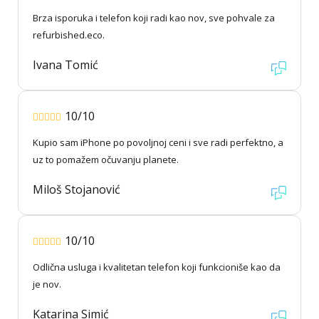
Brza isporuka i telefon koji radi kao nov, sve pohvale za
refurbished.eco.
Ivana Tomić
10/10
Kupio sam iPhone po povoljnoj ceni i sve radi perfektno, a
uz to pomažem očuvanju planete.
Miloš Stojanović
10/10
Odlična usluga i kvalitetan telefon koji funkcioniše kao da
je nov.
Katarina Simić