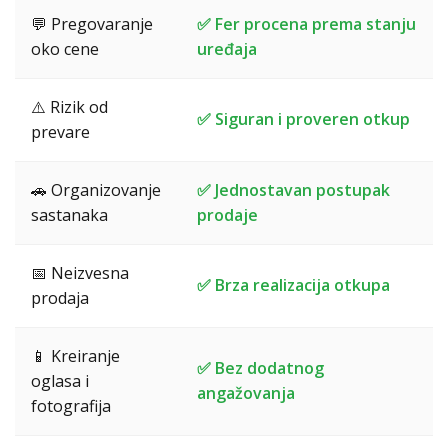
💬 Pregovaranje
✅ Fer procena prema stanju
oko cene
uređaja
⚠️ Rizik od
✅ Siguran i proveren otkup
prevare
🚗 Organizovanje
✅ Jednostavan postupak
sastanaka
prodaje
📅 Neizvesna
✅ Brza realizacija otkupa
prodaja
📱 Kreiranje
✅ Bez dodatnog
oglasa i
angažovanja
fotografija