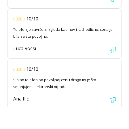
10/10
Telefon je savršen, izgleda kao nov i radi odlično, cena je
bila zaista povoljna.
Luca Rossi
10/10
Sjajan telefon po povoljnoj ceni i drago mi je što
smanjujem elektronski otpad.
Ana Ilić