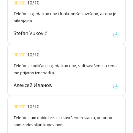
10/10
Telefon izgleda kao nov i funkcioniše savršeno, a cena je
bila sjajna.
Stefan Vuković
10/10
Telefon je odličan, izgleda kao nov, radi savršeno, a cena
me prijatno iznenadila.
Алексей Иванов
10/10
Telefon sam dobio brzo i u savršenom stanju, potpuno
sam zadovoljan kupovinom.