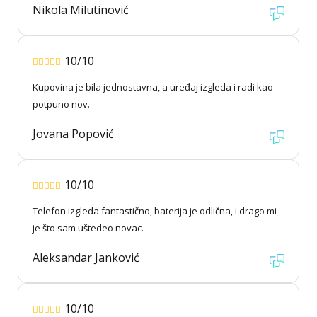
Nikola Milutinović
10/10
Kupovina je bila jednostavna, a uređaj izgleda i radi kao
potpuno nov.
Jovana Popović
10/10
Telefon izgleda fantastično, baterija je odlična, i drago mi
je što sam uštedeo novac.
Aleksandar Janković
10/10