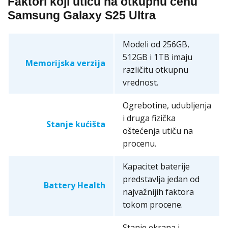
Faktori koji utiču na otkupnu cenu
Samsung Galaxy S25 Ultra
Modeli od 256GB,
512GB i 1TB imaju
Memorijska verzija
različitu otkupnu
vrednost.
Ogrebotine, udubljenja
i druga fizička
Stanje kućišta
oštećenja utiču na
procenu.
Kapacitet baterije
predstavlja jedan od
Battery Health
najvažnijih faktora
tokom procene.
Stanje ekrana i