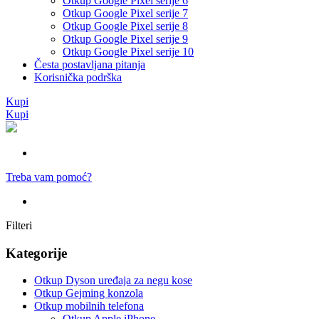
Otkup Google Pixel serije 6
Otkup Google Pixel serije 7
Otkup Google Pixel serije 8
Otkup Google Pixel serije 9
Otkup Google Pixel serije 10
Česta postavljana pitanja
Korisnička podrška
Kupi
Kupi
Treba vam pomoć?
Filteri
Kategorije
Otkup Dyson uređaja za negu kose
Otkup Gejming konzola
Otkup mobilnih telefona
Otkup Apple iPhone