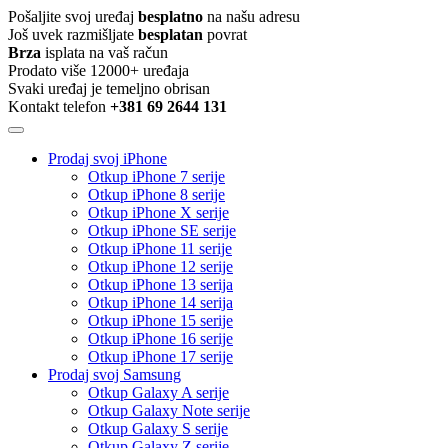
Pošaljite svoj uređaj
besplatno
na našu adresu
Još uvek razmišljate
besplatan
povrat
Brza
isplata na vaš račun
Prodato više 12000+ uređaja
Svaki uređaj je temeljno obrisan
Kontakt telefon
+381 69 2644 131
Prodaj svoj iPhone
Otkup iPhone 7 serije
Otkup iPhone 8 serije
Otkup iPhone X serije
Otkup iPhone SE serije
Otkup iPhone 11 serije
Otkup iPhone 12 serije
Otkup iPhone 13 serija
Otkup iPhone 14 serija
Otkup iPhone 15 serije
Otkup iPhone 16 serije
Otkup iPhone 17 serije
Prodaj svoj Samsung
Otkup Galaxy A serije
Otkup Galaxy Note serije
Otkup Galaxy S serije
Otkup Galaxy Z serije