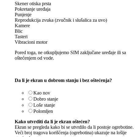
Skener otiska prsta
Pokretanje uređaja
Punjenje
Reprodukcija zvuka (zvučnik i slušalica za uvo)
Kamere
Blic
Tasteri
Vibracioni motor
Pored toga, ne otkupljujemo SIM zaključane uređaje ili sa
oštećenjem od vode.
Da li je ekran u dobrom stanju i bez oštećenja?
Kao nov
Dobro stanje
Loše stanje
Polomljen
Kako utvrditi da li je ekran oštećen?
Ekran se pregleda kako bi se utvrdilo da li postoje ogrebotine.
Veći broj tragova korišćenja (ogrebotina) ukazuje na lošije