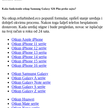
Kako funkcioniše otkup Samsung Galaxy S26 Plus preko sajta?
Na otkup.refurbished.eco popuniš formular, opišeš stanje uređaja i
dobiješ okvirnu procenu. Nakon toga šalješ telefon besplatnom
dostavom. Kada uređaj stigne i bude pregledan, novac se isplaćuje
na tvoj račun u roku od 24 sata.
Otkup Apple iPhone
Otkup iPhone 11 serije
Otkup iPhone 12 serije
Otkup iPhone 13 serija
Otkup iPhone 14 serija
Otkup iPhone 15 serije
Otkup iPhone 16 serije
Otkup Samsung Galaxy
Otkup Galaxy A serije
Otkup Galaxy Note serije
Otkup Galaxy S serije
Otkup Galaxy Z serije
Otkup Huawei
Otkup Mate serije
Otkup Nova serije