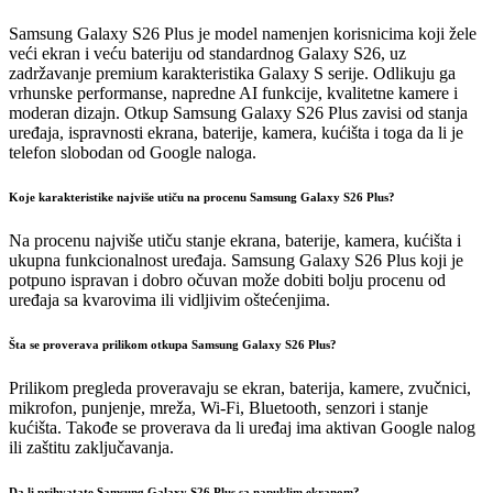
Samsung Galaxy S26 Plus je model namenjen korisnicima koji žele
veći ekran i veću bateriju od standardnog Galaxy S26, uz
zadržavanje premium karakteristika Galaxy S serije. Odlikuju ga
vrhunske performanse, napredne AI funkcije, kvalitetne kamere i
moderan dizajn. Otkup Samsung Galaxy S26 Plus zavisi od stanja
uređaja, ispravnosti ekrana, baterije, kamera, kućišta i toga da li je
telefon slobodan od Google naloga.
Koje karakteristike najviše utiču na procenu Samsung Galaxy S26 Plus?
Na procenu najviše utiču stanje ekrana, baterije, kamera, kućišta i
ukupna funkcionalnost uređaja. Samsung Galaxy S26 Plus koji je
potpuno ispravan i dobro očuvan može dobiti bolju procenu od
uređaja sa kvarovima ili vidljivim oštećenjima.
Šta se proverava prilikom otkupa Samsung Galaxy S26 Plus?
Prilikom pregleda proveravaju se ekran, baterija, kamere, zvučnici,
mikrofon, punjenje, mreža, Wi-Fi, Bluetooth, senzori i stanje
kućišta. Takođe se proverava da li uređaj ima aktivan Google nalog
ili zaštitu zaključavanja.
Da li prihvatate Samsung Galaxy S26 Plus sa napuklim ekranom?