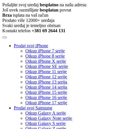
Pošaljite svoj uređaj
besplatno
na našu adresu
Još uvek razmišljate
besplatan
povrat
Brza
isplata na vaš račun
Prodato više 12000+ uređaja
Svaki uređaj je temeljno obrisan
Kontakt telefon
+381 69 2644 131
Prodaj svoj iPhone
Otkup iPhone 7 serije
Otkup iPhone 8 serije
Otkup iPhone X serije
Otkup iPhone SE serije
Otkup iPhone 11 serije
Otkup iPhone 12 serije
Otkup iPhone 13 serija
Otkup iPhone 14 serija
Otkup iPhone 15 serije
Otkup iPhone 16 serije
Otkup iPhone 17 serije
Prodaj svoj Samsung
Otkup Galaxy A serije
Otkup Galaxy Note serije
Otkup Galaxy S serije
Otkup Galaxy Z serije