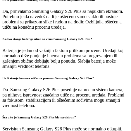
Da, prihvatamo Samsung Galaxy S26 Plus sa napuklim ekranom.
Potrebno je da navedeš da li je oštećeno samo staklo ili postoje
problemi sa prikazom slike i radom na dodir. Ozbiljnija oštećenja
utiču na konačnu procenu uređaja.
Koliko stanje baterije utiče na cenu Samsung Galaxy S26 Plus?
Baterija je jedan od važnijih faktora prilikom procene. Uređaji koji
normalno drže punjenje i nemaju problema sa pregrevanjem ili
gašenjem obično dobijaju bolju ponudu. Slabija baterija može
smanjiti vrednost telefona.
Da li stanje kamera utiče na procenu Samsung Galaxy S26 Plus?
Da. Samsung Galaxy S26 Plus poseduje napredan sistem kamera,
pa njihova ispravnost značajno utiče na procenu uređaja. Problemi
sa fokusom, stabilizacijom ili oštećenim sočivima mogu smanjiti
vrednost telefona.
Šta ako je Samsung Galaxy S26 Plus bio servisiran?
Servisiran Samsung Galaxy S26 Plus može se normalno otkupiti.