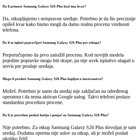
Da li primate Samsung Galaxy S26 Plus koji ima kvar?
Da, otkupljujemo i neispravne uređaje. Potrebno je da što preciznije
opišeš kvar kako bismo mogli da damo realnu procenu vrednosti
telefona.
Da li se isplati popravljati Samsung Galaxy S26 Plus pre otkupa?
Preporučujemo da prvo zatražiš procenu. Kod novijih modela
pojedine popravke mogu biti skupe, pa nije uvek isplativo ulagati u
servis pre prodaje uređaja.
Mogu li prodati Samsung Galaxy S26 Plus kupljen u inostranstvu?
Možeš. Potrebno je samo da uređaj nije zaključan na određenog
operatora i da nema aktivan Google nalog. Takvi telefoni prolaze
standardnu proceduru procene.
Da li je potrebno poslati kutiju i punjač uz Samsung Galaxy S26 Plus?
Nije potrebno. Za otkup Samsung Galaxy S26 Plus dovoljan je sam
uređaj. Dodatna oprema nije uslov za otkup, ali je možeš poslati
ukoliko želiš.