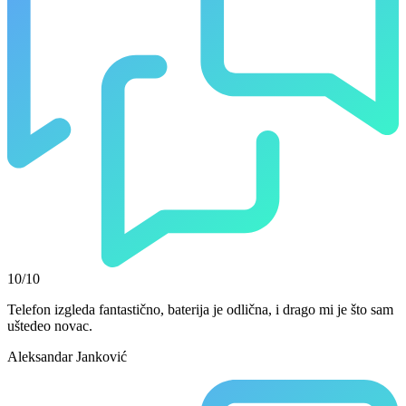
10/10
Telefon izgleda fantastično, baterija je odlična, i drago mi je što sam
uštedeo novac.
Aleksandar Janković