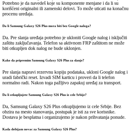
Potrebno je da navedeš koje su komponente menjane i da li su
korišćeni originalni ili zamenski delovi. To može uticati na konačnu
procenu uređaja.
Da li Samsung Galaxy S26 Plus mora biti bez Google naloga?
Da. Pre slanja uređaja potrebno je ukloniti Google nalog i isključiti
zaštitu zaključavanja. Telefon sa aktivnom FRP zaštitom ne može
biti otkupljen dok nalog ne bude uklonjen.
Kako da pripremim Samsung Galaxy S26 Plus za slanje?
Pre slanja napravi rezervnu kopiju podataka, ukloni Google nalog i
uradi fabrički reset. Izvadi SIM karticu i proveri da li telefon
normalno radi. Nakon toga pažljivo zapakuj uređaj za transport.
Da li otkupljujete Samsung Galaxy S26 Plus iz cele Srbije?
Da, Samsung Galaxy S26 Plus otkupljujemo iz cele Srbije. Bez
obzira na mesto stanovanja, postupak je isti za sve korisnike.
Dostava je besplatna i organizujemo je nakon prihvatanja ponude.
Kada dobijam novac za Samsung Galaxy S26 Plus?