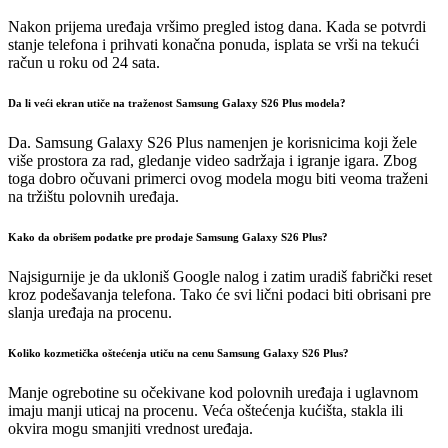
Nakon prijema uređaja vršimo pregled istog dana. Kada se potvrdi
stanje telefona i prihvati konačna ponuda, isplata se vrši na tekući
račun u roku od 24 sata.
Da li veći ekran utiče na traženost Samsung Galaxy S26 Plus modela?
Da. Samsung Galaxy S26 Plus namenjen je korisnicima koji žele
više prostora za rad, gledanje video sadržaja i igranje igara. Zbog
toga dobro očuvani primerci ovog modela mogu biti veoma traženi
na tržištu polovnih uređaja.
Kako da obrišem podatke pre prodaje Samsung Galaxy S26 Plus?
Najsigurnije je da ukloniš Google nalog i zatim uradiš fabrički reset
kroz podešavanja telefona. Tako će svi lični podaci biti obrisani pre
slanja uređaja na procenu.
Koliko kozmetička oštećenja utiču na cenu Samsung Galaxy S26 Plus?
Manje ogrebotine su očekivane kod polovnih uređaja i uglavnom
imaju manji uticaj na procenu. Veća oštećenja kućišta, stakla ili
okvira mogu smanjiti vrednost uređaja.