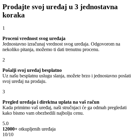
Prodajte svoj uređaj u 3 jednostavna
koraka
1
Proceni vrednost svog uređaja
Jednostavno izračunaj vrednost svog uređaja. Odgovorom na
nekoliko pitanja, možemo ti dati trenutnu procenu.
2
Pošalji svoj uređaj besplatno
Uz našu besplatnu uslugu slanja, možete brzo i jednostavno poslati
svoj uređaj na prodaju.
3
Pregled uređaja i direktna uplata na vaš račun
Kada primimo vaš uređaj, naši stručnjaci će ga odmah pregledati
kako bismo vam obezbedili najbolju cenu.
5.0
12000+
otkupljenih uređaja
10/10