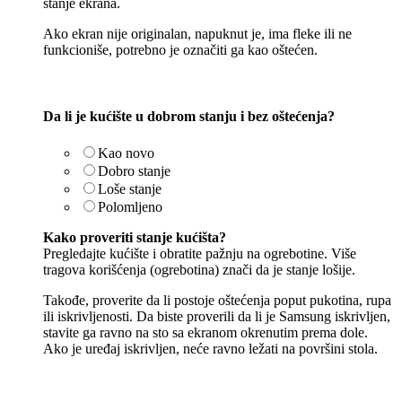
stanje ekrana.
Ako ekran nije originalan, napuknut je, ima fleke ili ne
funkcioniše, potrebno je označiti ga kao oštećen.
Da li je kućište u dobrom stanju i bez oštećenja?
Kao novo
Dobro stanje
Loše stanje
Polomljeno
Kako proveriti stanje kućišta?
Pregledajte kućište i obratite pažnju na ogrebotine. Više
tragova korišćenja (ogrebotina) znači da je stanje lošije.
Takođe, proverite da li postoje oštećenja poput pukotina, rupa
ili iskrivljenosti. Da biste proverili da li je Samsung iskrivljen,
stavite ga ravno na sto sa ekranom okrenutim prema dole.
Ako je uređaj iskrivljen, neće ravno ležati na površini stola.