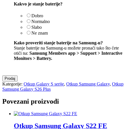
Kakvo je stanje baterije?
Dobro
Normalno
Slabo
Ne znam
Kako proveriti stanje baterije na Samsung-u?
Stanje baterije na Samsung-u možete pronaći tako što ćete
otići na:
Samsung Members app > Support > Interactive
Monitors > Battery
.
Otkup
Prodaj
Samsung
Kategorije:
Otkup Galaxy S serije
,
Otkup Samsung Galaxy
,
Otkup
Galaxy
Samsung Galaxy S26 Plus
S26
Plus
Povezani proizvodi
količina
Otkup Samsung Galaxy S22 FE