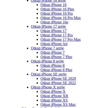
Otkup iPhone 16 serije
Otkup iPhone 16
Otkup iPhone 16 Plus
Otkup iPhone 16 Pro
Otkup iPhone 16 Pro Max
Otkup iPhone 16e
Otkup iPhone 17 serije
Otkup iPhone 17
Otkup iPhone 17 Pro
Otkup iPhone 17 Pro Max
Otkup iPhone Air
Otkup iPhone 7 serije
Otkup iPhone 7
Otkup iPhone 7 Plus
Otkup iPhone 8 serije
Otkup iPhone 8
Otkup iPhone 8 Plus
Otkup iPhone SE serije
Otkup iPhone SE 2020
Otkup iPhone SE 2022
Otkup iPhone X serije
Otkup iPhone X
Otkup iPhone XR
Otkup iPhone XS
Otkup iPhone XS Max