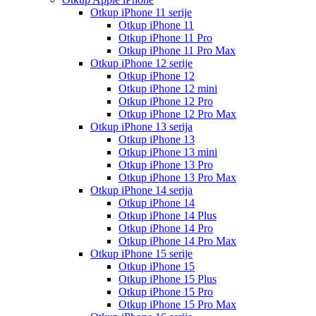
Otkup iPhone 11 serije
Otkup iPhone 11
Otkup iPhone 11 Pro
Otkup iPhone 11 Pro Max
Otkup iPhone 12 serije
Otkup iPhone 12
Otkup iPhone 12 mini
Otkup iPhone 12 Pro
Otkup iPhone 12 Pro Max
Otkup iPhone 13 serija
Otkup iPhone 13
Otkup iPhone 13 mini
Otkup iPhone 13 Pro
Otkup iPhone 13 Pro Max
Otkup iPhone 14 serija
Otkup iPhone 14
Otkup iPhone 14 Plus
Otkup iPhone 14 Pro
Otkup iPhone 14 Pro Max
Otkup iPhone 15 serije
Otkup iPhone 15
Otkup iPhone 15 Plus
Otkup iPhone 15 Pro
Otkup iPhone 15 Pro Max