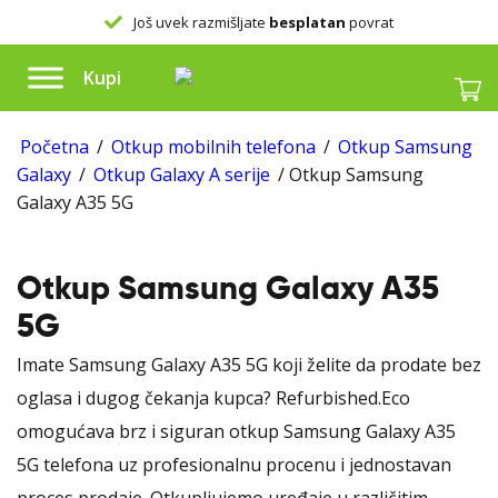
Još uvek razmišljate
besplatan
povrat
Kupi
Početna
/
Otkup mobilnih telefona
/
Otkup Samsung
Galaxy
/
Otkup Galaxy A serije
/ Otkup Samsung
Galaxy A35 5G
Otkup Samsung Galaxy A35
5G
Imate Samsung Galaxy A35 5G koji želite da prodate bez
oglasa i dugog čekanja kupca? Refurbished.Eco
omogućava brz i siguran otkup Samsung Galaxy A35
5G telefona uz profesionalnu procenu i jednostavan