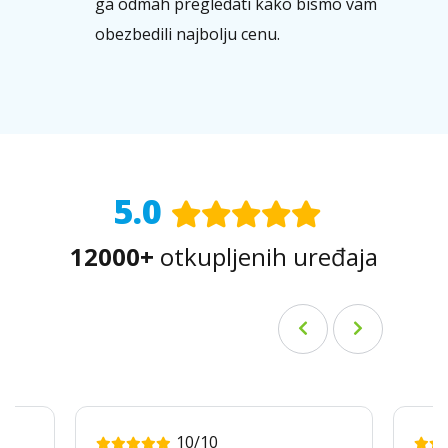
ga odmah pregledati kako bismo vam
obezbedili najbolju cenu.
5.0
12000+
otkupljenih uređaja
10/10