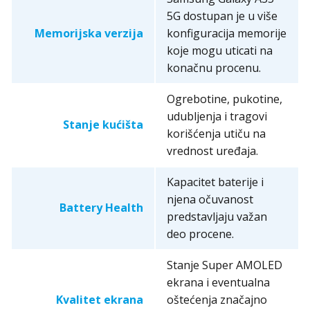
5G dostupan je u više
Memorijska verzija
konfiguracija memorije
koje mogu uticati na
konačnu procenu.
Ogrebotine, pukotine,
udubljenja i tragovi
Stanje kućišta
korišćenja utiču na
vrednost uređaja.
Kapacitet baterije i
njena očuvanost
Battery Health
predstavljaju važan
deo procene.
Stanje Super AMOLED
ekrana i eventualna
Kvalitet ekrana
oštećenja značajno