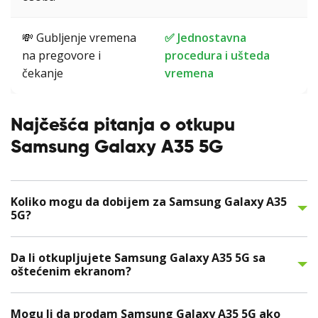
💸 Gubljenje vremena
✅ Jednostavna
na pregovore i
procedura i ušteda
čekanje
vremena
Najčešća pitanja o otkupu
Samsung Galaxy A35 5G
Koliko mogu da dobijem za Samsung Galaxy A35
5G?
Da li otkupljujete Samsung Galaxy A35 5G sa
oštećenim ekranom?
Mogu li da prodam Samsung Galaxy A35 5G ako