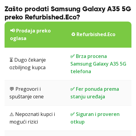
Zašto prodati Samsung Galaxy A35 5G
preko Refurbished.Eco?
📢 Prodaja preko
♻️ Refurbished.Eco
oglasa
✅ Brza procena
⏳ Dugo čekanje
Samsung Galaxy A35 5G
ozbiljnog kupca
telefona
💬 Pregovori i
✅ Fer ponuda prema
spuštanje cene
stanju uređaja
⚠️ Nepoznati kupci i
✅ Siguran i proveren
mogući rizici
otkup