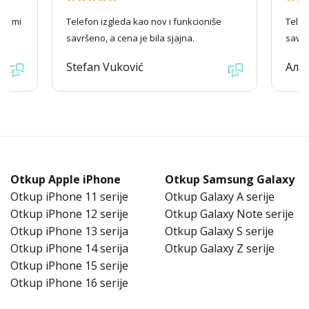
ago mi
Telefon izgleda kao nov i funkcioniše
Telef
savršeno, a cena je bila sjajna.
savrš
Stefan Vuković
Але
Otkup Apple iPhone
Otkup Samsung Galaxy
Otkup iPhone 11 serije
Otkup Galaxy A serije
Otkup iPhone 12 serije
Otkup Galaxy Note serije
Otkup iPhone 13 serija
Otkup Galaxy S serije
Otkup iPhone 14 serija
Otkup Galaxy Z serije
Otkup iPhone 15 serije
Otkup iPhone 16 serije