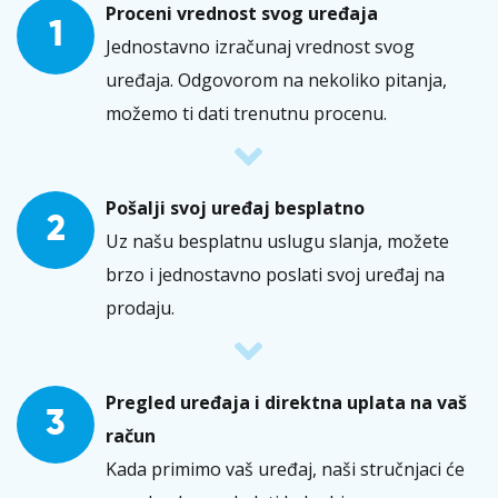
Proceni vrednost svog uređaja
1
Jednostavno izračunaj vrednost svog
uređaja. Odgovorom na nekoliko pitanja,
možemo ti dati trenutnu procenu.
Pošalji svoj uređaj besplatno
2
Uz našu besplatnu uslugu slanja, možete
brzo i jednostavno poslati svoj uređaj na
prodaju.
Pregled uređaja i direktna uplata na vaš
3
račun
Kada primimo vaš uređaj, naši stručnjaci će