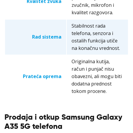
Kvalitet zvuka
zvučnik, mikrofon i
kvalitet razgovora.
Stabilnost rada
telefona, senzora i
Rad sistema
ostalih funkcija utiče
na konačnu vrednost.
Originalna kutija,
račun i punjač nisu
Prateća oprema
obavezni, ali mogu biti
dodatna prednost
tokom procene.
Prodaja i otkup Samsung Galaxy
A35 5G telefona