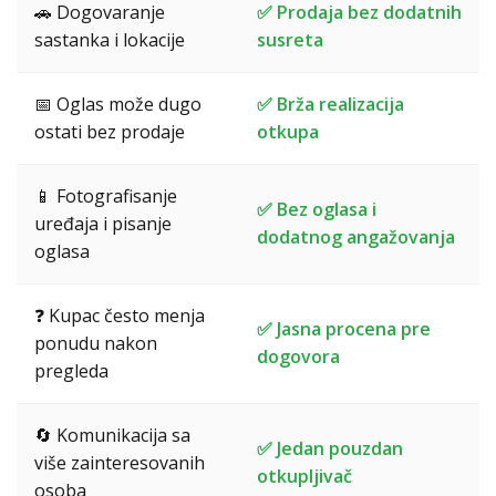
🚗 Dogovaranje
✅ Prodaja bez dodatnih
sastanka i lokacije
susreta
📅 Oglas može dugo
✅ Brža realizacija
ostati bez prodaje
otkupa
📱 Fotografisanje
✅ Bez oglasa i
uređaja i pisanje
dodatnog angažovanja
oglasa
❓ Kupac često menja
✅ Jasna procena pre
ponudu nakon
dogovora
pregleda
🔄 Komunikacija sa
✅ Jedan pouzdan
više zainteresovanih
otkupljivač
osoba