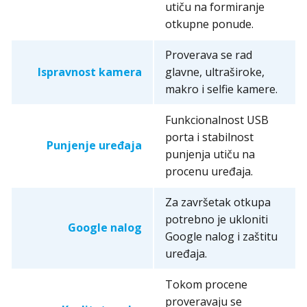
utiču na formiranje
otkupne ponude.
Proverava se rad
Ispravnost kamera
glavne, ultraširoke,
makro i selfie kamere.
Funkcionalnost USB
porta i stabilnost
Punjenje uređaja
punjenja utiču na
procenu uređaja.
Za završetak otkupa
potrebno je ukloniti
Google nalog
Google nalog i zaštitu
uređaja.
Tokom procene
proveravaju se