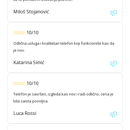
Miloš Stojanović
10/10
Odlična usluga i kvalitetan telefon koji funkcioniše kao da
je nov.
Katarina Simić
10/10
Telefon je savršen, izgleda kao nov i radi odlično, cena je
bila zaista povoljna.
Luca Rossi