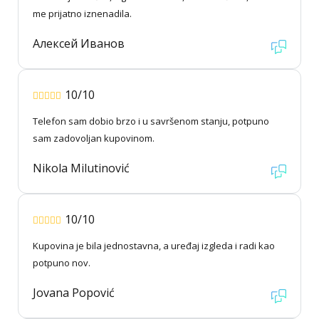
me prijatno iznenadila.
Алексей Иванов
10/10
Telefon sam dobio brzo i u savršenom stanju, potpuno
sam zadovoljan kupovinom.
Nikola Milutinović
10/10
Kupovina je bila jednostavna, a uređaj izgleda i radi kao
potpuno nov.
Jovana Popović