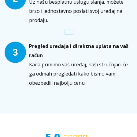
Uz našu besplatnu uslugu slanja, možete
brzo i jednostavno poslati svoj uređaj na
prodaju.
Pregled uređaja i direktna uplata na vaš
3
račun
Kada primimo vaš uređaj, naši stručnjaci će
ga odmah pregledati kako bismo vam
obezbedili najbolju cenu.