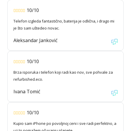
10/10
Telefon izgleda fantastično, baterija je odlična, i drago mi
je što sam uštedeo novac.
Aleksandar Janković
10/10
Brza isporuka i telefon koji radi kao nov, sve pohvale za
refurbished.eco.
Ivana Tomić
10/10
Kupio sam iPhone po povoljnoj ceni i sve radi perfektno, a
uz to pomažem očuvanju planete.