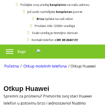
Pošaljite svoj uređaj
besplatno
na našu adresu
Još uvek razmišljate
besplatan
povrat
Brza
isplata na vaš račun
Prodato više 12000+ uređaja
Svaki uređaj je temeljno obrisan
Kontakt telefon
+381 69 2644 131
Kupi
Početna
/
Otkup mobilnih telefona
/ Otkup Huawei
Otkup Huawei
Spremni za promenu? Pretvorite svoj stari Huawei
telefon u gotovinu brzo i jednostavno! Nudimo