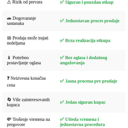
⚠️ Rizik od prevara
✅ Siguran i pouzdan otkup
🚗 Dogovaranje
✅ Jednostavan proces prodaje
sastanaka
📅 Prodaja može trajati
✅ Brza realizacija otkupa
nedeljama
📱 Potrebno
✅ Bez oglasa i dodatnog
postavljanje oglasa
angažovanja
❓ Neizvesna konačna
✅ Jasna procena pre prodaje
cena
🔄 Više zainteresovanih
✅ Jedan siguran kupac
kupaca
💸 Trošenje vremena na
✅ Ušteda vremena i
pregovore
jednostavna procedura