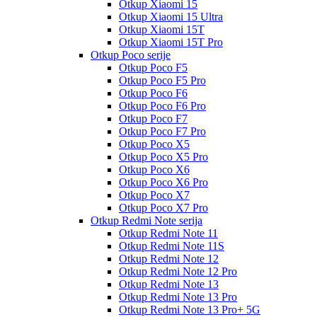
Otkup Xiaomi 15
Otkup Xiaomi 15 Ultra
Otkup Xiaomi 15T
Otkup Xiaomi 15T Pro
Otkup Poco serije
Otkup Poco F5
Otkup Poco F5 Pro
Otkup Poco F6
Otkup Poco F6 Pro
Otkup Poco F7
Otkup Poco F7 Pro
Otkup Poco X5
Otkup Poco X5 Pro
Otkup Poco X6
Otkup Poco X6 Pro
Otkup Poco X7
Otkup Poco X7 Pro
Otkup Redmi Note serija
Otkup Redmi Note 11
Otkup Redmi Note 11S
Otkup Redmi Note 12
Otkup Redmi Note 12 Pro
Otkup Redmi Note 13
Otkup Redmi Note 13 Pro
Otkup Redmi Note 13 Pro+ 5G