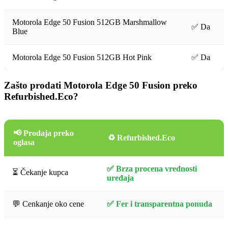
Motorola Edge 50 Fusion 512GB Marshmallow
✅ Da
Blue
Motorola Edge 50 Fusion 512GB Hot Pink
✅ Da
Zašto prodati Motorola Edge 50 Fusion preko
Refurbished.Eco?
📢 Prodaja preko
♻️ Refurbished.Eco
oglasa
✅ Brza procena vrednosti
⏳ Čekanje kupca
uređaja
💬 Cenkanje oko cene
✅ Fer i transparentna ponuda