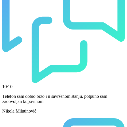
10/10
Telefon sam dobio brzo i u savršenom stanju, potpuno sam
zadovoljan kupovinom.
Nikola Milutinović