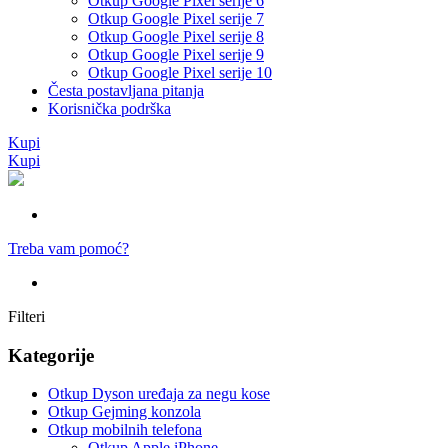
Otkup Google Pixel serije 6
Otkup Google Pixel serije 7
Otkup Google Pixel serije 8
Otkup Google Pixel serije 9
Otkup Google Pixel serije 10
Česta postavljana pitanja
Korisnička podrška
Kupi
Kupi
Treba vam pomoć?
Filteri
Kategorije
Otkup Dyson uređaja za negu kose
Otkup Gejming konzola
Otkup mobilnih telefona
Otkup Apple iPhone