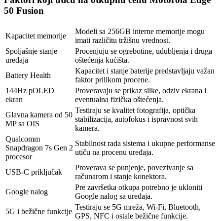
50 Fusion
Modeli sa 256GB interne memorije mogu
Kapacitet memorije
imati različitu tržišnu vrednost.
Spoljašnje stanje
Procenjuju se ogrebotine, udubljenja i druga
uređaja
oštećenja kućišta.
Kapacitet i stanje baterije predstavljaju važan
Battery Health
faktor prilikom procene.
144Hz pOLED
Proveravaju se prikaz slike, odziv ekrana i
ekran
eventualna fizička oštećenja.
Testiraju se kvalitet fotografija, optička
Glavna kamera od 50
stabilizacija, autofokus i ispravnost svih
MP sa OIS
kamera.
Qualcomm
Stabilnost rada sistema i ukupne performanse
Snapdragon 7s Gen 2
utiču na procenu uređaja.
procesor
Proverava se punjenje, povezivanje sa
USB-C priključak
računarom i stanje konektora.
Pre završetka otkupa potrebno je ukloniti
Google nalog
Google nalog sa uređaja.
Testiraju se 5G mreža, Wi-Fi, Bluetooth,
5G i bežične funkcije
GPS, NFC i ostale bežične funkcije.