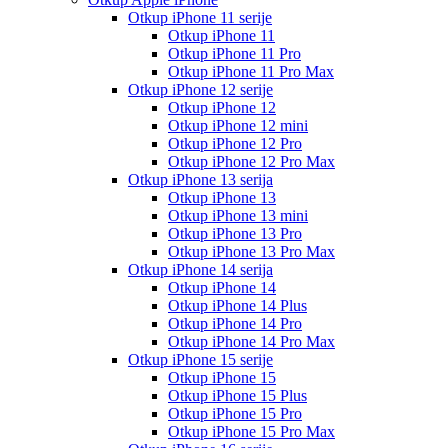
Otkup iPhone 11 serije
Otkup iPhone 11
Otkup iPhone 11 Pro
Otkup iPhone 11 Pro Max
Otkup iPhone 12 serije
Otkup iPhone 12
Otkup iPhone 12 mini
Otkup iPhone 12 Pro
Otkup iPhone 12 Pro Max
Otkup iPhone 13 serija
Otkup iPhone 13
Otkup iPhone 13 mini
Otkup iPhone 13 Pro
Otkup iPhone 13 Pro Max
Otkup iPhone 14 serija
Otkup iPhone 14
Otkup iPhone 14 Plus
Otkup iPhone 14 Pro
Otkup iPhone 14 Pro Max
Otkup iPhone 15 serije
Otkup iPhone 15
Otkup iPhone 15 Plus
Otkup iPhone 15 Pro
Otkup iPhone 15 Pro Max