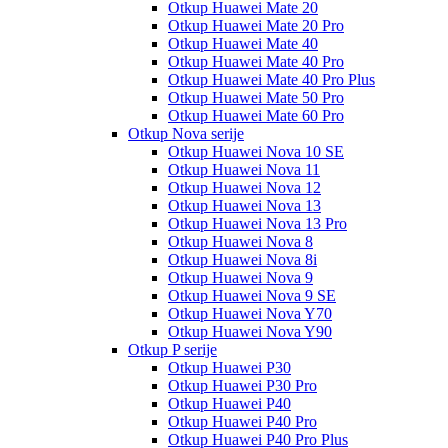
Otkup Huawei Mate 20
Otkup Huawei Mate 20 Pro
Otkup Huawei Mate 40
Otkup Huawei Mate 40 Pro
Otkup Huawei Mate 40 Pro Plus
Otkup Huawei Mate 50 Pro
Otkup Huawei Mate 60 Pro
Otkup Nova serije
Otkup Huawei Nova 10 SE
Otkup Huawei Nova 11
Otkup Huawei Nova 12
Otkup Huawei Nova 13
Otkup Huawei Nova 13 Pro
Otkup Huawei Nova 8
Otkup Huawei Nova 8i
Otkup Huawei Nova 9
Otkup Huawei Nova 9 SE
Otkup Huawei Nova Y70
Otkup Huawei Nova Y90
Otkup P serije
Otkup Huawei P30
Otkup Huawei P30 Pro
Otkup Huawei P40
Otkup Huawei P40 Pro
Otkup Huawei P40 Pro Plus