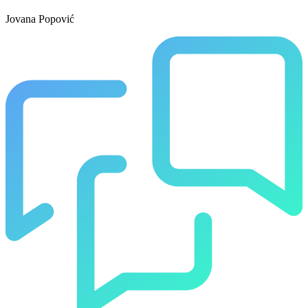
Jovana Popović