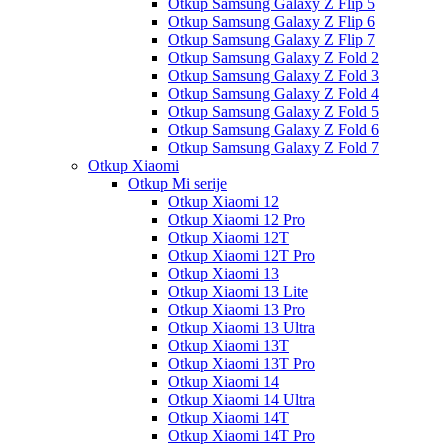
Otkup Samsung Galaxy Z Flip 5
Otkup Samsung Galaxy Z Flip 6
Otkup Samsung Galaxy Z Flip 7
Otkup Samsung Galaxy Z Fold 2
Otkup Samsung Galaxy Z Fold 3
Otkup Samsung Galaxy Z Fold 4
Otkup Samsung Galaxy Z Fold 5
Otkup Samsung Galaxy Z Fold 6
Otkup Samsung Galaxy Z Fold 7
Otkup Xiaomi
Otkup Mi serije
Otkup Xiaomi 12
Otkup Xiaomi 12 Pro
Otkup Xiaomi 12T
Otkup Xiaomi 12T Pro
Otkup Xiaomi 13
Otkup Xiaomi 13 Lite
Otkup Xiaomi 13 Pro
Otkup Xiaomi 13 Ultra
Otkup Xiaomi 13T
Otkup Xiaomi 13T Pro
Otkup Xiaomi 14
Otkup Xiaomi 14 Ultra
Otkup Xiaomi 14T
Otkup Xiaomi 14T Pro