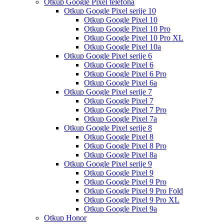
Otkup Google Pixel telefona
Otkup Google Pixel serije 10
Otkup Google Pixel 10
Otkup Google Pixel 10 Pro
Otkup Google Pixel 10 Pro XL
Otkup Google Pixel 10a
Otkup Google Pixel serije 6
Otkup Google Pixel 6
Otkup Google Pixel 6 Pro
Otkup Google Pixel 6a
Otkup Google Pixel serije 7
Otkup Google Pixel 7
Otkup Google Pixel 7 Pro
Otkup Google Pixel 7a
Otkup Google Pixel serije 8
Otkup Google Pixel 8
Otkup Google Pixel 8 Pro
Otkup Google Pixel 8a
Otkup Google Pixel serije 9
Otkup Google Pixel 9
Otkup Google Pixel 9 Pro
Otkup Google Pixel 9 Pro Fold
Otkup Google Pixel 9 Pro XL
Otkup Google Pixel 9a
Otkup Honor