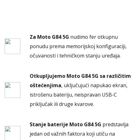
Za Moto G84 5G
nudimo fer otkupnu
ponudu prema memorijskoj konfiguraciji,
očuvanosti i tehničkom stanju uređaja.
Otkupljujemo Moto G84 5G sa različitim
oštećenjima
, uključujući napukao ekran,
istrošenu bateriju, neispravan USB-C
priključak ili druge kvarove.
Stanje baterije Moto G84 5G
predstavlja
jedan od važnih faktora koji utiču na