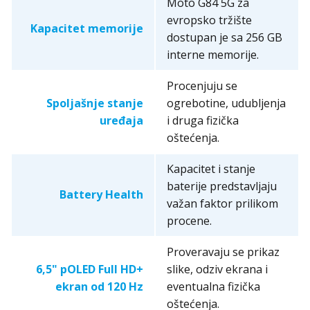
Moto G84 5G za
evropsko tržište
Kapacitet memorije
dostupan je sa 256 GB
interne memorije.
Procenjuju se
Spoljašnje stanje
ogrebotine, udubljenja
uređaja
i druga fizička
oštećenja.
Kapacitet i stanje
baterije predstavljaju
Battery Health
važan faktor prilikom
procene.
Proveravaju se prikaz
6,5" pOLED Full HD+
slike, odziv ekrana i
ekran od 120 Hz
eventualna fizička
oštećenja.