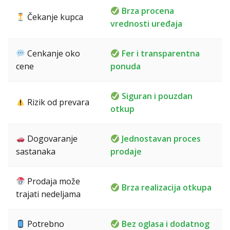
Brza procena
Čekanje kupca
vrednosti uređaja
Cenkanje oko
Fer i transparentna
cene
ponuda
Siguran i pouzdan
Rizik od prevara
otkup
Dogovaranje
Jednostavan proces
sastanaka
prodaje
Prodaja može
Brza realizacija otkupa
trajati nedeljama
Potrebno
Bez oglasa i dodatnog