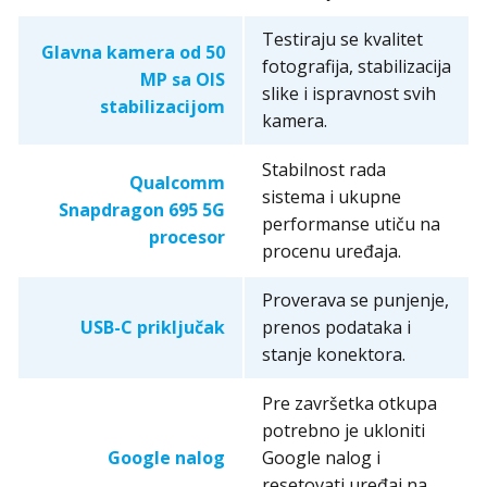
Testiraju se kvalitet
Glavna kamera od 50
fotografija, stabilizacija
MP sa OIS
slike i ispravnost svih
stabilizacijom
kamera.
Stabilnost rada
Qualcomm
sistema i ukupne
Snapdragon 695 5G
performanse utiču na
procesor
procenu uređaja.
Proverava se punjenje,
USB-C priključak
prenos podataka i
stanje konektora.
Pre završetka otkupa
potrebno je ukloniti
Google nalog
Google nalog i
resetovati uređaj na