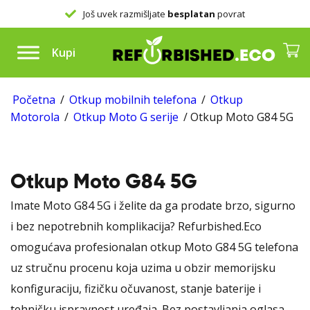
Još uvek razmišljate
besplatan
povrat
Kupi
Početna
/
Otkup mobilnih telefona
/
Otkup
Motorola
/
Otkup Moto G serije
/ Otkup Moto G84 5G
Otkup Moto G84 5G
Imate Moto G84 5G i želite da ga prodate brzo, sigurno
i bez nepotrebnih komplikacija? Refurbished.Eco
omogućava profesionalan otkup Moto G84 5G telefona
uz stručnu procenu koja uzima u obzir memorijsku
konfiguraciju, fizičku očuvanost, stanje baterije i
tehničku ispravnost uređaja. Bez postavljanja oglasa,