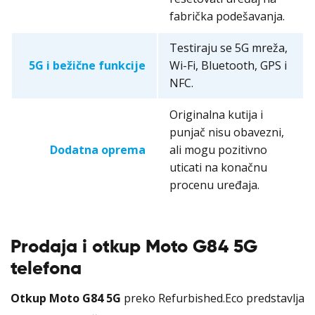
fabrička podešavanja.
Testiraju se 5G mreža,
5G i bežične funkcije
Wi-Fi, Bluetooth, GPS i
NFC.
Originalna kutija i
punjač nisu obavezni,
Dodatna oprema
ali mogu pozitivno
uticati na konačnu
procenu uređaja.
Prodaja i otkup Moto G84 5G
telefona
Otkup Moto G84 5G
preko Refurbished.Eco predstavlja