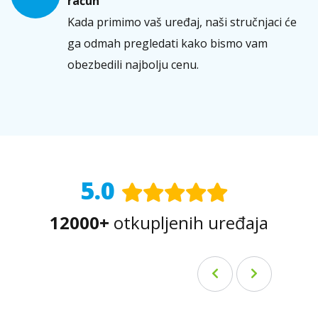
račun
Kada primimo vaš uređaj, naši stručnjaci će
ga odmah pregledati kako bismo vam
obezbedili najbolju cenu.
5.0
12000+
otkupljenih uređaja