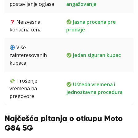
postavljanje oglasa
angažovanja
Neizvesna
Jasna procena pre
konačna cena
prodaje
Više
zainteresovanih
Jedan siguran kupac
kupaca
Trošenje
Ušteda vremena i
vremena na
jednostavna procedura
pregovore
Najčešća pitanja o otkupu Moto
G84 5G