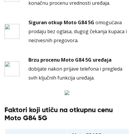
konačnu procenu vrednosti uređaja.
Siguran otkup Moto G84 5G
omogućava
prodaju bez oglasa, dugog čekanja kupaca i
neizvesnih pregovora.
Brzu procenu Moto G84 5G uređaja
dobijate nakon prijave telefona i pregleda
svih ključnih funkcija uređaja.
Faktori koji utiču na otkupnu cenu
Moto G84 5G