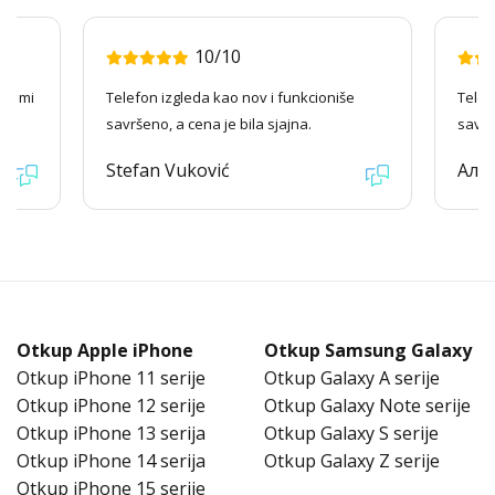
10/10
ago mi
Telefon izgleda kao nov i funkcioniše
Telef
savršeno, a cena je bila sjajna.
savrš
Stefan Vuković
Але
Otkup Apple iPhone
Otkup Samsung Galaxy
Otkup iPhone 11 serije
Otkup Galaxy A serije
Otkup iPhone 12 serije
Otkup Galaxy Note serije
Otkup iPhone 13 serija
Otkup Galaxy S serije
Otkup iPhone 14 serija
Otkup Galaxy Z serije
Otkup iPhone 15 serije