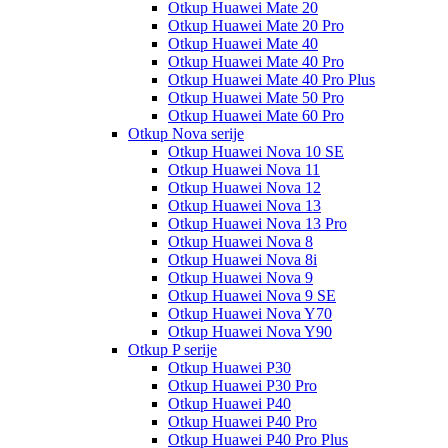
Otkup Huawei Mate 20
Otkup Huawei Mate 20 Pro
Otkup Huawei Mate 40
Otkup Huawei Mate 40 Pro
Otkup Huawei Mate 40 Pro Plus
Otkup Huawei Mate 50 Pro
Otkup Huawei Mate 60 Pro
Otkup Nova serije
Otkup Huawei Nova 10 SE
Otkup Huawei Nova 11
Otkup Huawei Nova 12
Otkup Huawei Nova 13
Otkup Huawei Nova 13 Pro
Otkup Huawei Nova 8
Otkup Huawei Nova 8i
Otkup Huawei Nova 9
Otkup Huawei Nova 9 SE
Otkup Huawei Nova Y70
Otkup Huawei Nova Y90
Otkup P serije
Otkup Huawei P30
Otkup Huawei P30 Pro
Otkup Huawei P40
Otkup Huawei P40 Pro
Otkup Huawei P40 Pro Plus