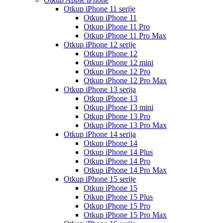
Otkup iPhone 11 serije
Otkup iPhone 11
Otkup iPhone 11 Pro
Otkup iPhone 11 Pro Max
Otkup iPhone 12 serije
Otkup iPhone 12
Otkup iPhone 12 mini
Otkup iPhone 12 Pro
Otkup iPhone 12 Pro Max
Otkup iPhone 13 serija
Otkup iPhone 13
Otkup iPhone 13 mini
Otkup iPhone 13 Pro
Otkup iPhone 13 Pro Max
Otkup iPhone 14 serija
Otkup iPhone 14
Otkup iPhone 14 Plus
Otkup iPhone 14 Pro
Otkup iPhone 14 Pro Max
Otkup iPhone 15 serije
Otkup iPhone 15
Otkup iPhone 15 Plus
Otkup iPhone 15 Pro
Otkup iPhone 15 Pro Max