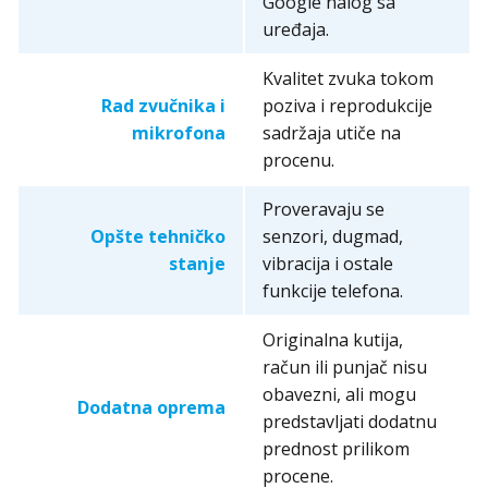
Google nalog sa
uređaja.
Kvalitet zvuka tokom
Rad zvučnika i
poziva i reprodukcije
mikrofona
sadržaja utiče na
procenu.
Proveravaju se
Opšte tehničko
senzori, dugmad,
stanje
vibracija i ostale
funkcije telefona.
Originalna kutija,
račun ili punjač nisu
obavezni, ali mogu
Dodatna oprema
predstavljati dodatnu
prednost prilikom
procene.