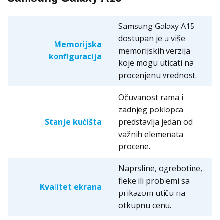
Samsung Galaxy A15
dostupan je u više
Memorijska
memorijskih verzija
konfiguracija
koje mogu uticati na
procenjenu vrednost.
Očuvanost rama i
zadnjeg poklopca
Stanje kućišta
predstavlja jedan od
važnih elemenata
procene.
Naprsline, ogrebotine,
fleke ili problemi sa
Kvalitet ekrana
prikazom utiču na
otkupnu cenu.