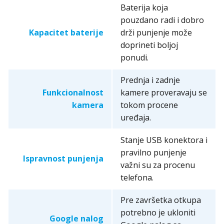
Baterija koja
pouzdano radi i dobro
Kapacitet baterije
drži punjenje može
doprineti boljoj
ponudi.
Prednja i zadnje
Funkcionalnost
kamere proveravaju se
kamera
tokom procene
uređaja.
Stanje USB konektora i
pravilno punjenje
Ispravnost punjenja
važni su za procenu
telefona.
Pre završetka otkupa
potrebno je ukloniti
Google nalog