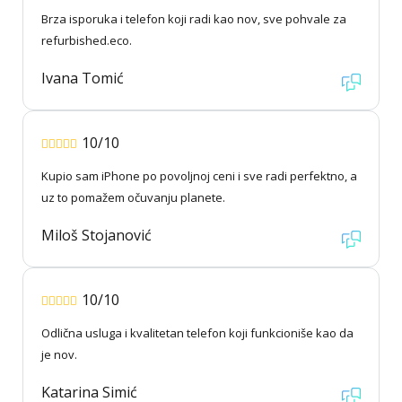
Brza isporuka i telefon koji radi kao nov, sve pohvale za
refurbished.eco.
Ivana Tomić
10/10
Kupio sam iPhone po povoljnoj ceni i sve radi perfektno, a
uz to pomažem očuvanju planete.
Miloš Stojanović
10/10
Odlična usluga i kvalitetan telefon koji funkcioniše kao da
je nov.
Katarina Simić