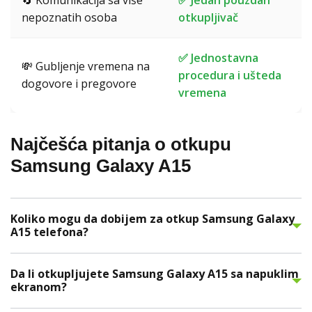
🔄 Komunikacija sa više
✅ Jedan pouzdan
nepoznatih osoba
otkupljivač
✅ Jednostavna
💸 Gubljenje vremena na
procedura i ušteda
dogovore i pregovore
vremena
Najčešća pitanja o otkupu
Samsung Galaxy A15
Koliko mogu da dobijem za otkup Samsung Galaxy
A15 telefona?
Da li otkupljujete Samsung Galaxy A15 sa napuklim
ekranom?