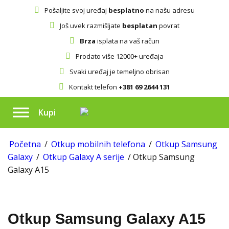
Pošaljite svoj uređaj
besplatno
na našu adresu
Još uvek razmišljate
besplatan
povrat
Brza
isplata na vaš račun
Prodato više 12000+ uređaja
Svaki uređaj je temeljno obrisan
Kontakt telefon
+381 69 2644 131
Kupi
Početna
/
Otkup mobilnih telefona
/
Otkup Samsung
Galaxy
/
Otkup Galaxy A serije
/ Otkup Samsung
Galaxy A15
Otkup Samsung Galaxy A15