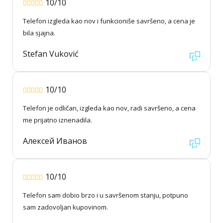
10/10
Telefon izgleda kao nov i funkcioniše savršeno, a cena je
bila sjajna.
Stefan Vuković
10/10
Telefon je odličan, izgleda kao nov, radi savršeno, a cena
me prijatno iznenadila.
Алексей Иванов
10/10
Telefon sam dobio brzo i u savršenom stanju, potpuno
sam zadovoljan kupovinom.