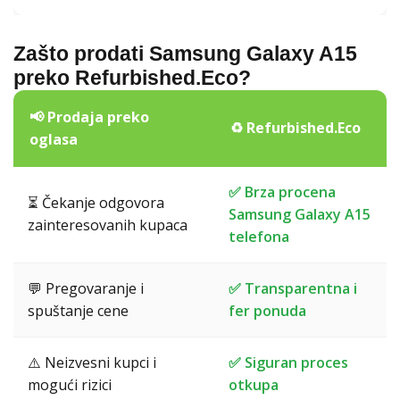
Zašto prodati Samsung Galaxy A15
preko Refurbished.Eco?
📢 Prodaja preko
♻️ Refurbished.Eco
oglasa
✅ Brza procena
⏳ Čekanje odgovora
Samsung Galaxy A15
zainteresovanih kupaca
telefona
💬 Pregovaranje i
✅ Transparentna i
spuštanje cene
fer ponuda
⚠️ Neizvesni kupci i
✅ Siguran proces
mogući rizici
otkupa