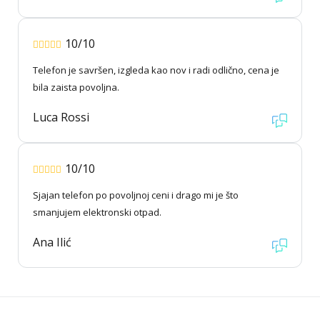
10/10
Telefon je savršen, izgleda kao nov i radi odlično, cena je
bila zaista povoljna.
Luca Rossi
10/10
Sjajan telefon po povoljnoj ceni i drago mi je što
smanjujem elektronski otpad.
Ana Ilić