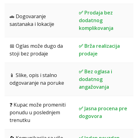
✅ Prodaja bez
🚗 Dogovaranje
dodatnog
sastanaka i lokacije
komplikovanja
📅 Oglas može dugo da
✅ Brža realizacija
stoji bez prodaje
prodaje
✅ Bez oglasa i
📱 Slike, opis i stalno
dodatnog
odgovaranje na poruke
angažovanja
❓ Kupac može promeniti
✅ Jasna procena pre
ponudu u poslednjem
dogovora
trenutku