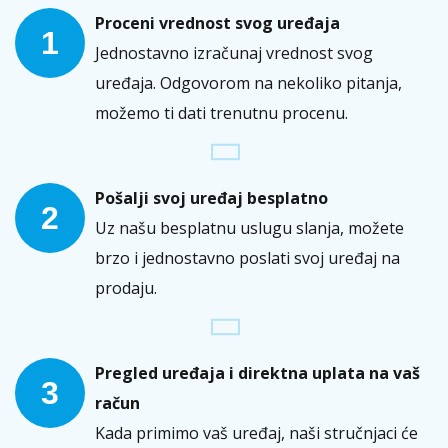
Proceni vrednost svog uređaja
1
Jednostavno izračunaj vrednost svog
uređaja. Odgovorom na nekoliko pitanja,
možemo ti dati trenutnu procenu.
Pošalji svoj uređaj besplatno
2
Uz našu besplatnu uslugu slanja, možete
brzo i jednostavno poslati svoj uređaj na
prodaju.
Pregled uređaja i direktna uplata na vaš
3
račun
Kada primimo vaš uređaj, naši stručnjaci će