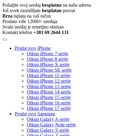
Pošaljite svoj uređaj
besplatno
na našu adresu
Još uvek razmišljate
besplatan
povrat
Brza
isplata na vaš račun
Prodato više 12000+ uređaja
Svaki uređaj je temeljno obrisan
Kontakt telefon
+381 69 2644 131
Prodaj svoj iPhone
Otkup iPhone 7 serije
Otkup iPhone 8 serije
Otkup iPhone X serije
Otkup iPhone SE serije
Otkup iPhone 11 serije
Otkup iPhone 12 serije
Otkup iPhone 13 serija
Otkup iPhone 14 serija
Otkup iPhone 15 serije
Otkup iPhone 16 serije
Otkup iPhone 17 serije
Prodaj svoj Samsung
Otkup Galaxy A serije
Otkup Galaxy Note serije
Otkup Galaxy S serije
Otkup Galaxy Z serije