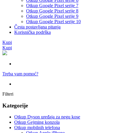
Otkup Google Pixel serije 6
Otkup Google Pixel serije 7
Otkup Google Pixel serije 8
Otkup Google Pixel serije 9
Otkup Google Pixel serije 10
Česta postavljana pitanja
Korisnička podrška
Kupi
Kupi
Treba vam pomoć?
Filteri
Kategorije
Otkup Dyson uređaja za negu kose
Otkup Gejming konzola
Otkup mobilnih telefona
Otkup Apple iPhone