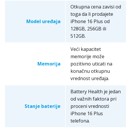
Otkupna cena zavisi od
toga da li prodajete
Model uređaja
iPhone 16 Plus od
128GB, 256GB ili
512GB.
Veći kapacitet
memorije može
Memorija
pozitivno uticati na
konačnu otkupnu
vrednost uređaja.
Battery Health je jedan
od važnih faktora pri
Stanje baterije
proceni vrednosti
iPhone 16 Plus
telefona.