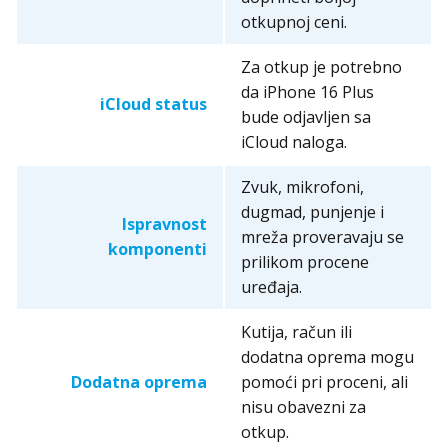
otkupnoj ceni.
Za otkup je potrebno
da iPhone 16 Plus
iCloud status
bude odjavljen sa
iCloud naloga.
Zvuk, mikrofoni,
dugmad, punjenje i
Ispravnost
mreža proveravaju se
komponenti
prilikom procene
uređaja.
Kutija, račun ili
dodatna oprema mogu
Dodatna oprema
pomoći pri proceni, ali
nisu obavezni za
otkup.