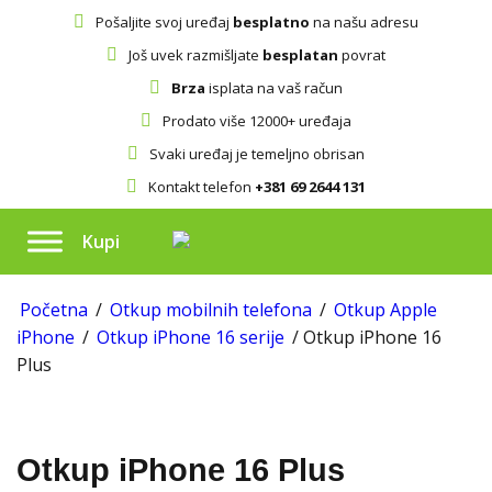
Pošaljite svoj uređaj
besplatno
na našu adresu
Još uvek razmišljate
besplatan
povrat
Brza
isplata na vaš račun
Prodato više 12000+ uređaja
Svaki uređaj je temeljno obrisan
Kontakt telefon
+381 69 2644 131
Kupi
Početna
/
Otkup mobilnih telefona
/
Otkup Apple
iPhone
/
Otkup iPhone 16 serije
/ Otkup iPhone 16
Plus
Otkup iPhone 16 Plus