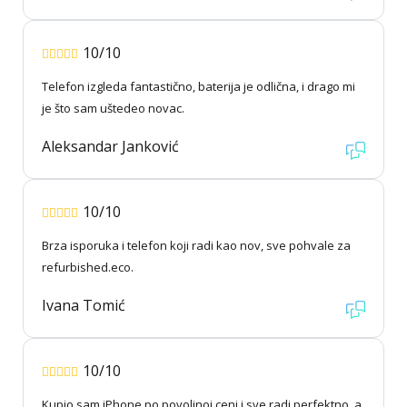
10/10
Telefon izgleda fantastično, baterija je odlična, i drago mi
je što sam uštedeo novac.
Aleksandar Janković
10/10
Brza isporuka i telefon koji radi kao nov, sve pohvale za
refurbished.eco.
Ivana Tomić
10/10
Kupio sam iPhone po povoljnoj ceni i sve radi perfektno, a