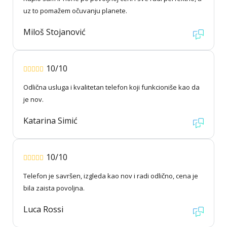
uz to pomažem očuvanju planete.
Miloš Stojanović
10/10
Odlična usluga i kvalitetan telefon koji funkcioniše kao da
je nov.
Katarina Simić
10/10
Telefon je savršen, izgleda kao nov i radi odlično, cena je
bila zaista povoljna.
Luca Rossi