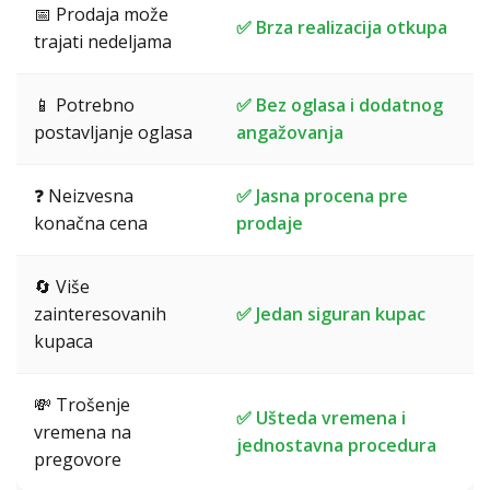
📅 Prodaja može
✅ Brza realizacija otkupa
trajati nedeljama
📱 Potrebno
✅ Bez oglasa i dodatnog
postavljanje oglasa
angažovanja
❓ Neizvesna
✅ Jasna procena pre
konačna cena
prodaje
🔄 Više
zainteresovanih
✅ Jedan siguran kupac
kupaca
💸 Trošenje
✅ Ušteda vremena i
vremena na
jednostavna procedura
pregovore