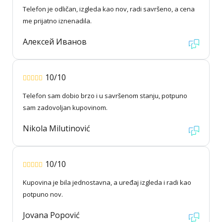
Telefon je odličan, izgleda kao nov, radi savršeno, a cena
me prijatno iznenadila.
Алексей Иванов
10/10
Telefon sam dobio brzo i u savršenom stanju, potpuno
sam zadovoljan kupovinom.
Nikola Milutinović
10/10
Kupovina je bila jednostavna, a uređaj izgleda i radi kao
potpuno nov.
Jovana Popović