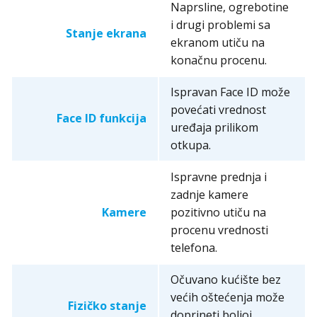
Naprsline, ogrebotine
i drugi problemi sa
Stanje ekrana
ekranom utiču na
konačnu procenu.
Ispravan Face ID može
povećati vrednost
Face ID funkcija
uređaja prilikom
otkupa.
Ispravne prednja i
zadnje kamere
Kamere
pozitivno utiču na
procenu vrednosti
telefona.
Očuvano kućište bez
većih oštećenja može
Fizičko stanje
doprineti boljoj