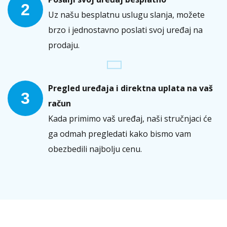
2
Uz našu besplatnu uslugu slanja, možete
brzo i jednostavno poslati svoj uređaj na
prodaju.
Pregled uređaja i direktna uplata na vaš
3
račun
Kada primimo vaš uređaj, naši stručnjaci će
ga odmah pregledati kako bismo vam
obezbedili najbolju cenu.