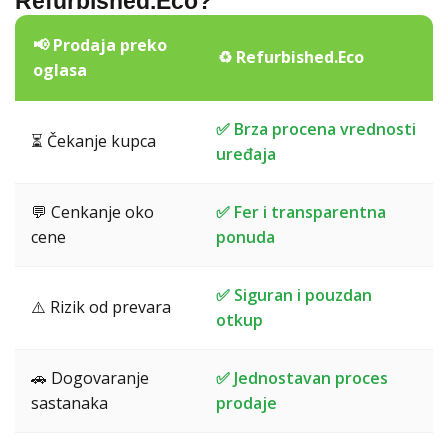
Refurbished.Eco?
📢 Prodaja preko
♻️ Refurbished.Eco
oglasa
✅ Brza procena vrednosti
⏳ Čekanje kupca
uređaja
💬 Cenkanje oko
✅ Fer i transparentna
cene
ponuda
✅ Siguran i pouzdan
⚠️ Rizik od prevara
otkup
🚗 Dogovaranje
✅ Jednostavan proces
sastanaka
prodaje