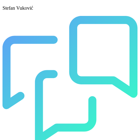
Stefan Vuković