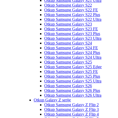
Otkup Samsung Galaxy S21 Ultra
Otkup Samsung Galaxy S22
Otkup Samsung Galaxy S22 FE
Otkup Samsung Galaxy S22 Plus
Otkup Samsung Galaxy S22 Ultra
Otkup Samsung Galaxy S23
Otkup Samsung Galaxy S23 FE
Otkup Samsung Galaxy S23 Plus
Otkup Samsung Galaxy S23 Ultra
Otkup Samsung Galaxy S24
Otkup Samsung Galaxy S24 FE
Otkup Samsung Galaxy S24 Plus
Otkup Samsung Galaxy S24 Ultra
Otkup Samsung Galaxy S25
Otkup Samsung Galaxy S25 Edge
Otkup Samsung Galaxy S25 FE
Otkup Samsung Galaxy S25 Plus
Otkup Samsung Galaxy S25 Ultra
Otkup Samsung Galaxy S26
Otkup Samsung Galaxy S26 Plus
Otkup Samsung Galaxy S26 Ultra
Otkup Galaxy Z serije
Otkup Samsung Galaxy Z Flip 2
Otkup Samsung Galaxy Z Flip 3
Otkup Samsung Galaxy Z Flip 4