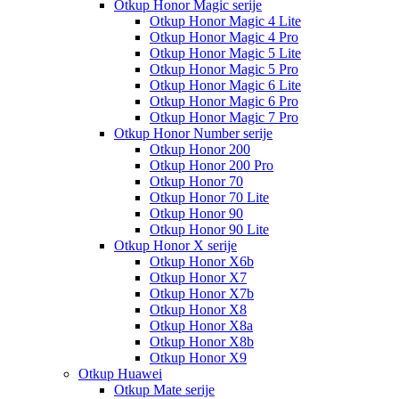
Otkup Honor Magic serije
Otkup Honor Magic 4 Lite
Otkup Honor Magic 4 Pro
Otkup Honor Magic 5 Lite
Otkup Honor Magic 5 Pro
Otkup Honor Magic 6 Lite
Otkup Honor Magic 6 Pro
Otkup Honor Magic 7 Pro
Otkup Honor Number serije
Otkup Honor 200
Otkup Honor 200 Pro
Otkup Honor 70
Otkup Honor 70 Lite
Otkup Honor 90
Otkup Honor 90 Lite
Otkup Honor X serije
Otkup Honor X6b
Otkup Honor X7
Otkup Honor X7b
Otkup Honor X8
Otkup Honor X8a
Otkup Honor X8b
Otkup Honor X9
Otkup Huawei
Otkup Mate serije