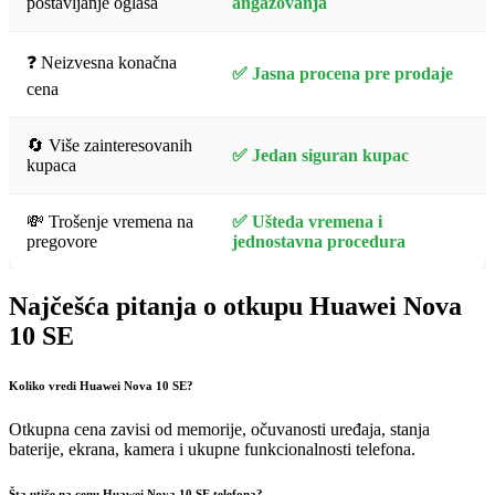
postavljanje oglasa
angažovanja
❓ Neizvesna konačna
✅ Jasna procena pre prodaje
cena
🔄 Više zainteresovanih
✅ Jedan siguran kupac
kupaca
💸 Trošenje vremena na
✅ Ušteda vremena i
pregovore
jednostavna procedura
Najčešća pitanja o otkupu Huawei Nova
10 SE
Koliko vredi Huawei Nova 10 SE?
Otkupna cena zavisi od memorije, očuvanosti uređaja, stanja
baterije, ekrana, kamera i ukupne funkcionalnosti telefona.
Šta utiče na cenu Huawei Nova 10 SE telefona?