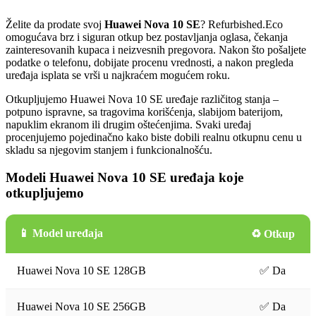
Želite da prodate svoj
Huawei Nova 10 SE
? Refurbished.Eco
omogućava brz i siguran otkup bez postavljanja oglasa, čekanja
zainteresovanih kupaca i neizvesnih pregovora. Nakon što pošaljete
podatke o telefonu, dobijate procenu vrednosti, a nakon pregleda
uređaja isplata se vrši u najkraćem mogućem roku.
Otkupljujemo Huawei Nova 10 SE uređaje različitog stanja –
potpuno ispravne, sa tragovima korišćenja, slabijom baterijom,
napuklim ekranom ili drugim oštećenjima. Svaki uređaj
procenjujemo pojedinačno kako biste dobili realnu otkupnu cenu u
skladu sa njegovim stanjem i funkcionalnošću.
Modeli Huawei Nova 10 SE uređaja koje
otkupljujemo
📱 Model uređaja
♻️ Otkup
Huawei Nova 10 SE 128GB
✅ Da
Huawei Nova 10 SE 256GB
✅ Da