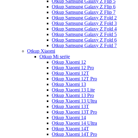
Otkup Samsung Galaxy Z Flip 5
Otkup Samsung Galaxy Z Flip 6
Otkup Samsung Galaxy Z Flip 7
Otkup Samsung Galaxy Z Fold 2
Otkup Samsung Galaxy Z Fold 3
Otkup Samsung Galaxy Z Fold 4
Otkup Samsung Galaxy Z Fold 5
Otkup Samsung Galaxy Z Fold 6
Otkup Samsung Galaxy Z Fold 7
Otkup Xiaomi
Otkup Mi serije
Otkup Xiaomi 12
Otkup Xiaomi 12 Pro
Otkup Xiaomi 12T
Otkup Xiaomi 12T Pro
Otkup Xiaomi 13
Otkup Xiaomi 13 Lite
Otkup Xiaomi 13 Pro
Otkup Xiaomi 13 Ultra
Otkup Xiaomi 13T
Otkup Xiaomi 13T Pro
Otkup Xiaomi 14
Otkup Xiaomi 14 Ultra
Otkup Xiaomi 14T
Otkup Xiaomi 14T Pro