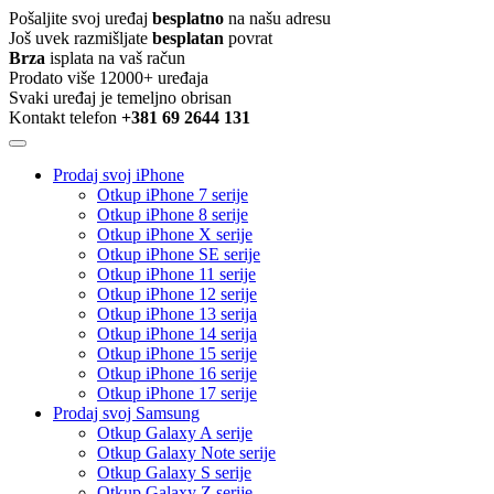
Pošaljite svoj uređaj
besplatno
na našu adresu
Još uvek razmišljate
besplatan
povrat
Brza
isplata na vaš račun
Prodato više 12000+ uređaja
Svaki uređaj je temeljno obrisan
Kontakt telefon
+381 69 2644 131
Prodaj svoj iPhone
Otkup iPhone 7 serije
Otkup iPhone 8 serije
Otkup iPhone X serije
Otkup iPhone SE serije
Otkup iPhone 11 serije
Otkup iPhone 12 serije
Otkup iPhone 13 serija
Otkup iPhone 14 serija
Otkup iPhone 15 serije
Otkup iPhone 16 serije
Otkup iPhone 17 serije
Prodaj svoj Samsung
Otkup Galaxy A serije
Otkup Galaxy Note serije
Otkup Galaxy S serije
Otkup Galaxy Z serije