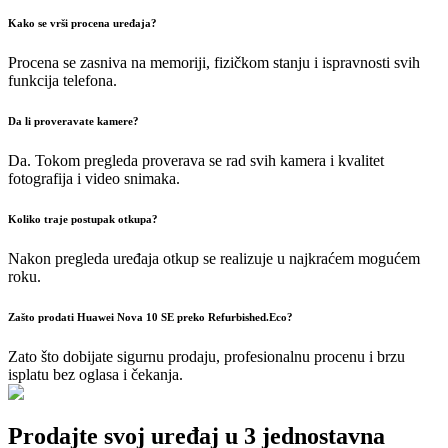
Kako se vrši procena uređaja?
Procena se zasniva na memoriji, fizičkom stanju i ispravnosti svih
funkcija telefona.
Da li proveravate kamere?
Da. Tokom pregleda proverava se rad svih kamera i kvalitet
fotografija i video snimaka.
Koliko traje postupak otkupa?
Nakon pregleda uređaja otkup se realizuje u najkraćem mogućem
roku.
Zašto prodati Huawei Nova 10 SE preko Refurbished.Eco?
Zato što dobijate sigurnu prodaju, profesionalnu procenu i brzu
isplatu bez oglasa i čekanja.
Prodajte svoj uređaj u 3 jednostavna