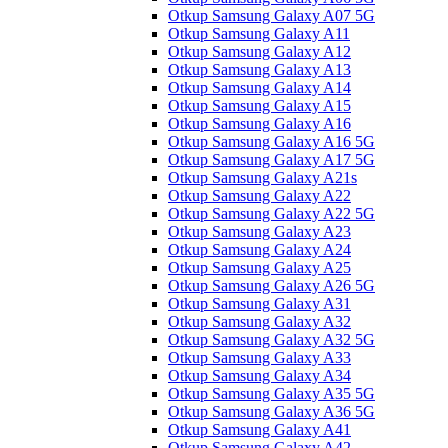
Otkup Samsung Galaxy A07 5G
Otkup Samsung Galaxy A11
Otkup Samsung Galaxy A12
Otkup Samsung Galaxy A13
Otkup Samsung Galaxy A14
Otkup Samsung Galaxy A15
Otkup Samsung Galaxy A16
Otkup Samsung Galaxy A16 5G
Otkup Samsung Galaxy A17 5G
Otkup Samsung Galaxy A21s
Otkup Samsung Galaxy A22
Otkup Samsung Galaxy A22 5G
Otkup Samsung Galaxy A23
Otkup Samsung Galaxy A24
Otkup Samsung Galaxy A25
Otkup Samsung Galaxy A26 5G
Otkup Samsung Galaxy A31
Otkup Samsung Galaxy A32
Otkup Samsung Galaxy A32 5G
Otkup Samsung Galaxy A33
Otkup Samsung Galaxy A34
Otkup Samsung Galaxy A35 5G
Otkup Samsung Galaxy A36 5G
Otkup Samsung Galaxy A41
Otkup Samsung Galaxy A42