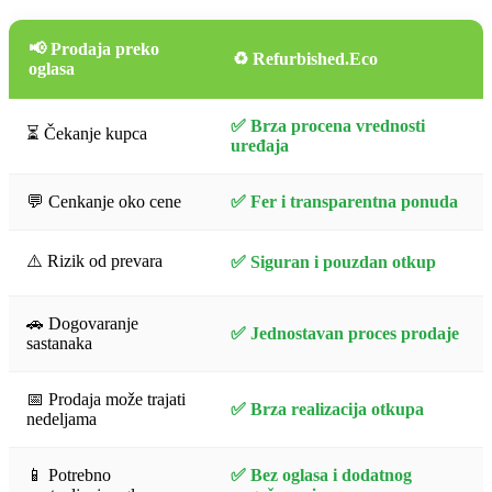
📢 Prodaja preko
♻️ Refurbished.Eco
oglasa
✅ Brza procena vrednosti
⏳ Čekanje kupca
uređaja
💬 Cenkanje oko cene
✅ Fer i transparentna ponuda
⚠️ Rizik od prevara
✅ Siguran i pouzdan otkup
🚗 Dogovaranje
✅ Jednostavan proces prodaje
sastanaka
📅 Prodaja može trajati
✅ Brza realizacija otkupa
nedeljama
📱 Potrebno
✅ Bez oglasa i dodatnog