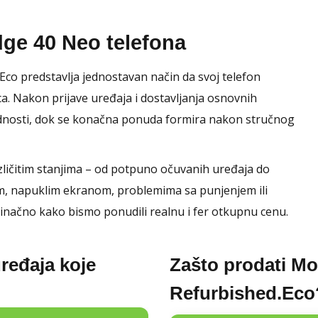
dge 40 Neo telefona
co predstavlja jednostavan način da svoj telefon
a. Nakon prijave uređaja i dostavljanja osnovnih
ednosti, dok se konačna ponuda formira nakon stručnog
ličitim stanjima – od potpuno očuvanih uređaja do
m, napuklim ekranom, problemima sa punjenjem ili
inačno kako bismo ponudili realnu i fer otkupnu cenu.
ređaja koje
Zašto prodati Mo
Refurbished.Eco