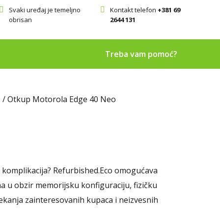
Svaki uređaj je temeljno
Kontakt telefon
+381 69
obrisan
2644 131
Treba vam pomoć?
/ Otkup Motorola Edge 40 Neo
ih komplikacija? Refurbished.Eco omogućava
 u obzir memorijsku konfiguraciju, fizičku
čekanja zainteresovanih kupaca i neizvesnih