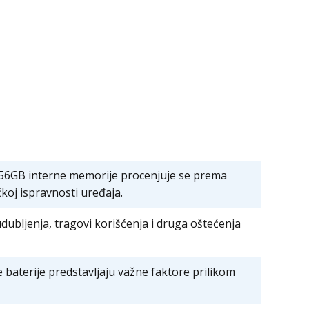
56GB interne memorije procenjuje se prema
koj ispravnosti uređaja.
dubljenja, tragovi korišćenja i druga oštećenja
je baterije predstavljaju važne faktore prilikom