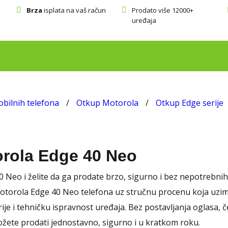
Brza
isplata na vaš račun
Prodato više 12000+
uređaja
bilnih telefona
/
Otkup Motorola
/
Otkup Edge serije
rola Edge 40 Neo
 Neo i želite da ga prodate brzo, sigurno i bez nepotrebn
torola Edge 40 Neo telefona uz stručnu procenu koja uzima
ije i tehničku ispravnost uređaja. Bez postavljanja oglasa, 
žete prodati jednostavno, sigurno i u kratkom roku.