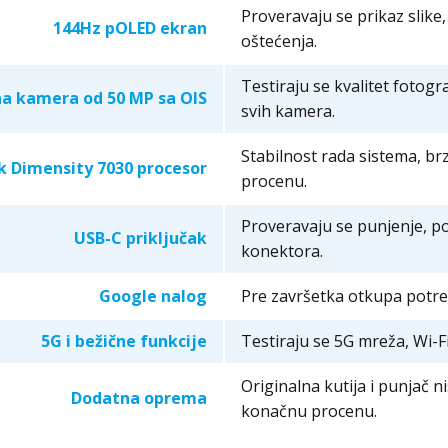
Proveravaju se prikaz slike,
144Hz pOLED ekran
oštećenja.
Testiraju se kvalitet fotogra
a kamera od 50 MP sa OIS
svih kamera.
Stabilnost rada sistema, b
 Dimensity 7030 procesor
procenu.
Proveravaju se punjenje, po
USB-C priključak
konektora.
Google nalog
Pre završetka otkupa potreb
5G i bežične funkcije
Testiraju se 5G mreža, Wi-Fi
Originalna kutija i punjač n
Dodatna oprema
konačnu procenu.