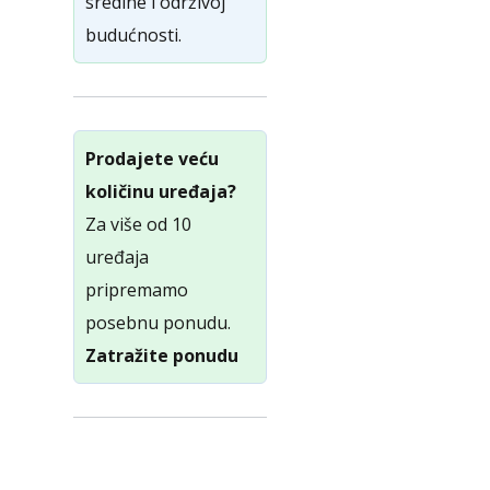
sredine i održivoj
budućnosti.
Prodajete veću
količinu uređaja?
Za više od 10
uređaja
pripremamo
posebnu ponudu.
Zatražite ponudu