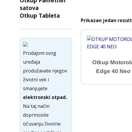
Otkup Pametnih
satova
Otkup Tableta
Prikazan jedan rezul
Prodajom svog
uređaja
Otkup Motorol
produžavate njegov
Edge 40 Neo
životni vek i
smanjujete
elektronski otpad.
Na taj način
doprinosite
očuvanju životne