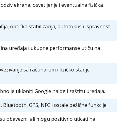
 odziv ekrana, osvetljenje i eventualna fizička
fija, optička stabilizacija, autofokus i ispravnost
rzina uređaja i ukupne performanse utiču na
vezivanje sa računarom i fizičko stanje
no je ukloniti Google nalog i zaštitu uređaja.
, Bluetooth, GPS, NFC i ostale bežične funkcije.
isu obavezni, ali mogu pozitivno uticati na