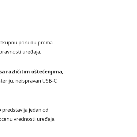
otkupnu ponudu prema
spravnosti uređaja.
a različitim oštećenjima
,
ateriju, neispravan USB-C
o
predstavlja jedan od
ocenu vrednosti uređaja.