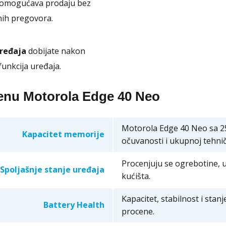
omogućava prodaju bez
nih pregovora.
uređaja
dobijate nakon
funkcija uređaja.
cenu Motorola Edge 40 Neo
Motorola Edge 40 Neo sa 2
Kapacitet memorije
očuvanosti i ukupnoj tehnič
Procenjuju se ogrebotine, u
Spoljašnje stanje uređaja
kućišta.
Kapacitet, stabilnost i stan
Battery Health
procene.