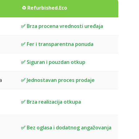
a
♻️ Refurbished.Eco
✅ Brza procena vrednosti uređaja
✅ Fer i transparentna ponuda
✅ Siguran i pouzdan otkup
a
✅ Jednostavan proces prodaje
✅ Brza realizacija otkupa
✅ Bez oglasa i dodatnog angažovanja