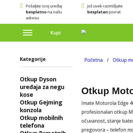
Pošaljite svoj uređaj
Još uvek razmišljate
besplatno
na našu
besplatan
povrat
adresu
Kupi
Kategorije
Početna
/
Otkup mo
Otkup Dyson
uređaja za negu
Otkup Moto
kose
Otkup Gejming
Imate Motorola Edge 40
konzola
profesionalan otkup Mo
Otkup mobilnih
očuvanost, stanje bater
telefona
pregovora – telefon mo