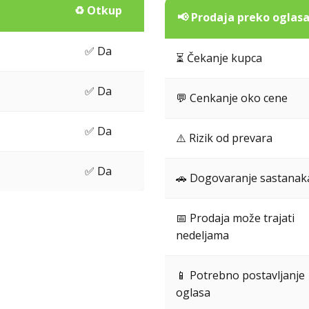
♻️ Otkup
📢 Prodaja preko oglas
✅ Da
⏳ Čekanje kupca
✅ Da
💬 Cenkanje oko cene
✅ Da
⚠️ Rizik od prevara
✅ Da
🚗 Dogovaranje sastanak
📅 Prodaja može trajati
nedeljama
📱 Potrebno postavljanje
oglasa