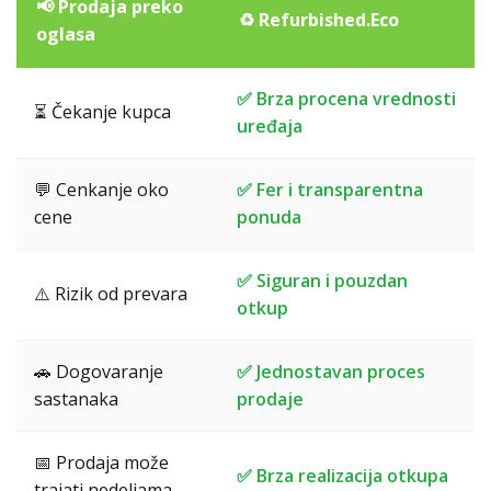
📢 Prodaja preko
♻️ Refurbished.Eco
oglasa
✅ Brza procena vrednosti
⏳ Čekanje kupca
uređaja
💬 Cenkanje oko
✅ Fer i transparentna
cene
ponuda
✅ Siguran i pouzdan
⚠️ Rizik od prevara
otkup
🚗 Dogovaranje
✅ Jednostavan proces
sastanaka
prodaje
📅 Prodaja može
✅ Brza realizacija otkupa
trajati nedeljama