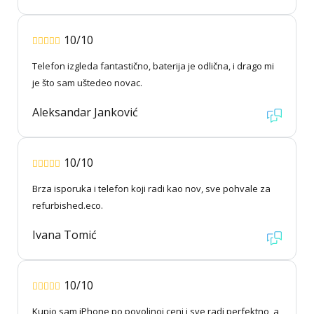
10/10
Telefon izgleda fantastično, baterija je odlična, i drago mi
je što sam uštedeo novac.
Aleksandar Janković
10/10
Brza isporuka i telefon koji radi kao nov, sve pohvale za
refurbished.eco.
Ivana Tomić
10/10
Kupio sam iPhone po povoljnoj ceni i sve radi perfektno, a