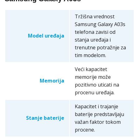
Tržišna vrednost
Samsung Galaxy A03s
telefona zavisi od
Model uređaja
stanja uređaja i
trenutne potražnje za
tim modelom.
Veći kapacitet
memorije može
Memorija
pozitivno uticati na
procenu uređaja.
Kapacitet i trajanje
baterije predstavljaju
Stanje baterije
važan faktor tokom
procene.