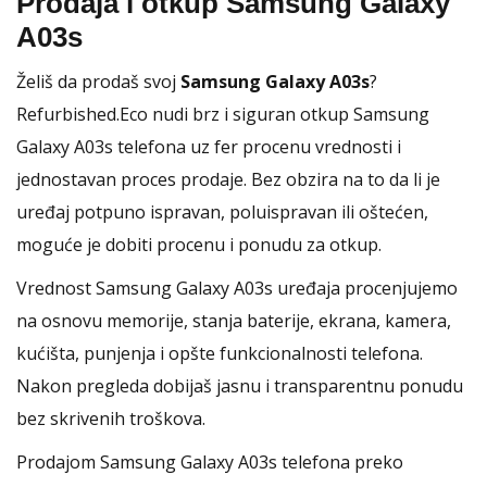
Prodaja i otkup Samsung Galaxy
A03s
Želiš da prodaš svoj
Samsung Galaxy A03s
?
Refurbished.Eco nudi brz i siguran otkup Samsung
Galaxy A03s telefona uz fer procenu vrednosti i
jednostavan proces prodaje. Bez obzira na to da li je
uređaj potpuno ispravan, poluispravan ili oštećen,
moguće je dobiti procenu i ponudu za otkup.
Vrednost Samsung Galaxy A03s uređaja procenjujemo
na osnovu memorije, stanja baterije, ekrana, kamera,
kućišta, punjenja i opšte funkcionalnosti telefona.
Nakon pregleda dobijaš jasnu i transparentnu ponudu
bez skrivenih troškova.
Prodajom Samsung Galaxy A03s telefona preko