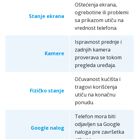
Oštećenja ekrana,
ogrebotine ili problemi
Stanje ekrana
sa prikazom utiču na
vrednost telefona.
Ispravnost prednje i
zadnjih kamera
Kamere
proverava se tokom
pregleda uređaja.
Očuvanost kućišta i
tragovi korišćenja
Fizičko stanje
utiču na konačnu
ponudu.
Telefon mora biti
odjavljen sa Google
Google nalog
naloga pre završetka