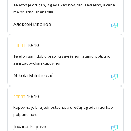
Telefon je odličan, izgleda kao nov, radi savršeno, a cena
me prijatno iznenadila.
Алексей Иванов
10/10
Telefon sam dobio brzo i u savršenom stanju, potpuno
sam zadovoljan kupovinom.
Nikola Milutinović
10/10
Kupovina je bila jednostavna, a uređaj izgleda i radi kao
potpuno nov.
Jovana Popović