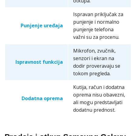
otkupa.
Ispravan priključak za
punjenje i normalno
Punjenje uređaja
punjenje telefona
važni su za procenu.
Mikrofon, zvučnik,
senzori i ekran na
Ispravnost funkcija
dodir proveravaju se
tokom pregleda.
Kutija, račun i dodatna
oprema nisu obavezni,
Dodatna oprema
ali mogu predstavljati
dodatnu prednost.