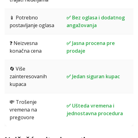
📱 Potrebno
✅ Bez oglasa i dodatnog
postavljanje oglasa
angažovanja
❓ Neizvesna
✅ Jasna procena pre
konačna cena
prodaje
🔄 Više
zainteresovanih
✅ Jedan siguran kupac
kupaca
💸 Trošenje
✅ Ušteda vremena i
vremena na
jednostavna procedura
pregovore