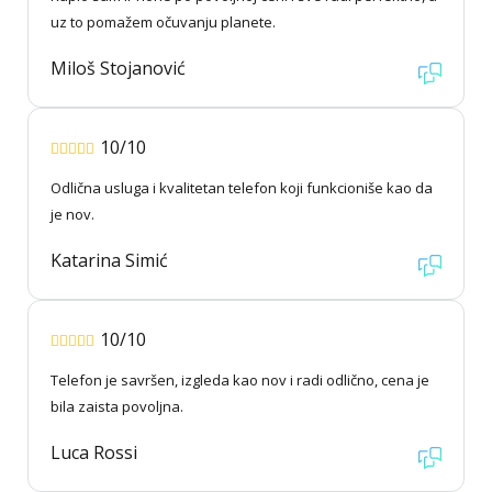
uz to pomažem očuvanju planete.
Miloš Stojanović
10/10
Odlična usluga i kvalitetan telefon koji funkcioniše kao da
je nov.
Katarina Simić
10/10
Telefon je savršen, izgleda kao nov i radi odlično, cena je
bila zaista povoljna.
Luca Rossi