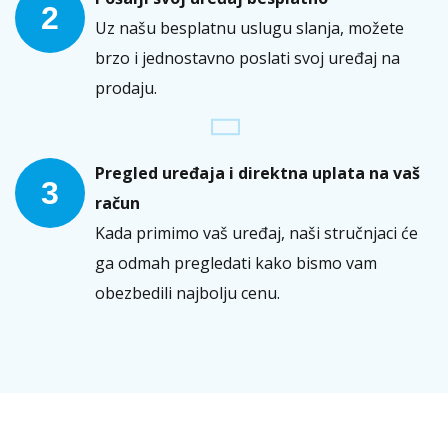
2
Uz našu besplatnu uslugu slanja, možete
brzo i jednostavno poslati svoj uređaj na
prodaju.
Pregled uređaja i direktna uplata na vaš
3
račun
Kada primimo vaš uređaj, naši stručnjaci će
ga odmah pregledati kako bismo vam
obezbedili najbolju cenu.