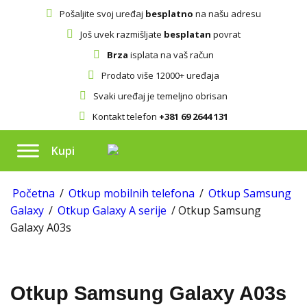
Pošaljite svoj uređaj
besplatno
na našu adresu
Još uvek razmišljate
besplatan
povrat
Brza
isplata na vaš račun
Prodato više 12000+ uređaja
Svaki uređaj je temeljno obrisan
Kontakt telefon
+381 69 2644 131
Kupi
Početna
/
Otkup mobilnih telefona
/
Otkup Samsung
Galaxy
/
Otkup Galaxy A serije
/ Otkup Samsung
Galaxy A03s
Otkup Samsung Galaxy A03s