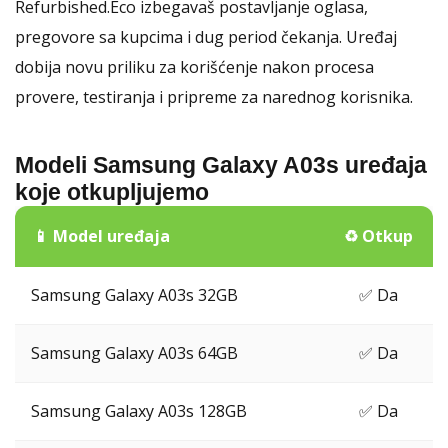
Refurbished.Eco izbegavaš postavljanje oglasa,
pregovore sa kupcima i dug period čekanja. Uređaj
dobija novu priliku za korišćenje nakon procesa
provere, testiranja i pripreme za narednog korisnika.
Modeli Samsung Galaxy A03s uređaja
koje otkupljujemo
📱 Model uređaja
♻️ Otkup
Samsung Galaxy A03s 32GB
✅ Da
Samsung Galaxy A03s 64GB
✅ Da
Samsung Galaxy A03s 128GB
✅ Da