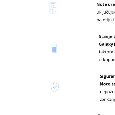
Note ure
uključuju
bateriju 
Stanje 
Galaxy 
faktora 
otkupne 
Sigura
Note se
nepozna
cenkanja