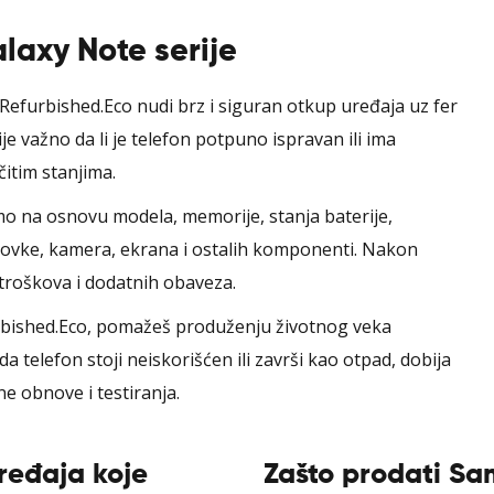
laxy Note serije
Refurbished.Eco nudi brz i siguran otkup uređaja uz fer
e važno da li je telefon potpuno ispravan ili ima
itim stanjima.
 na osnovu modela, memorije, stanja baterije,
 olovke, kamera, ekrana i ostalih komponenti. Nakon
troškova i dodatnih obaveza.
bished.Eco, pomažeš produženju životnog veka
telefon stoji neiskorišćen ili završi kao otpad, dobija
e obnove i testiranja.
ređaja koje
Zašto prodati Sa