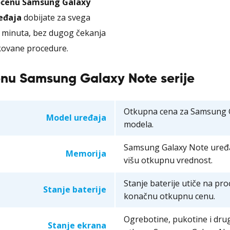
ocenu Samsung Galaxy
eđaja
dobijate za svega
 minuta, bez dugog čekanja
kovane procedure.
cenu Samsung Galaxy Note serije
Otkupna cena za Samsung Ga
Model uređaja
modela.
Samsung Galaxy Note uređa
Memorija
višu otkupnu vrednost.
Stanje baterije utiče na p
Stanje baterije
konačnu otkupnu cenu.
Ogrebotine, pukotine i dru
Stanje ekrana