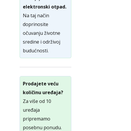
elektronski otpad.
Na taj način
doprinosite
očuvanju životne
sredine i održivoj
budućnosti.
Prodajete veću
količinu uređaja?
Za više od 10
uređaja
pripremamo
posebnu ponudu.