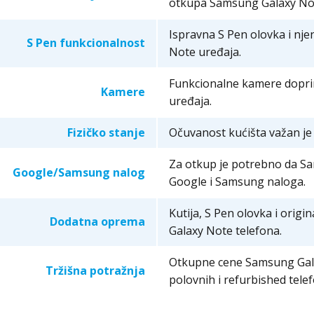
otkupa Samsung Galaxy Not
Ispravna S Pen olovka i nj
S Pen funkcionalnost
Note uređaja.
Funkcionalne kamere dopri
Kamere
uređaja.
Fizičko stanje
Očuvanost kućišta važan je
Za otkup je potrebno da Sa
Google/Samsung nalog
Google i Samsung naloga.
Kutija, S Pen olovka i ori
Dodatna oprema
Galaxy Note telefona.
Otkupne cene Samsung Galax
Tržišna potražnja
polovnih i refurbished tele