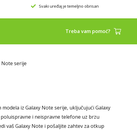
Svaki uređaj je temeljno obrisan
K
Treba vam pomoć?
 Note serije
modela iz Galaxy Note serije, uključujući Galaxy
 poluispravne i neispravne telefone uz brzu
di vaš Galaxy Note i pošaljite zahtev za otkup