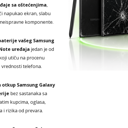
đaje sa oštećenjima
,
ći napukao ekran, slabu
i neispravne komponente.
baterije vašeg Samsung
Note uređaja
jedan je od
koji utiču na procenu
vrednosti telefona.
n otkup Samsung Galaxy
rije
bez sastanaka sa
tim kupcima, oglasa,
 i rizika od prevara.