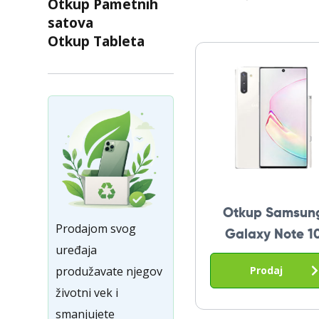
Otkup Pametnih
satova
Otkup Tableta
Otkup Samsun
Prodajom svog
Galaxy Note 1
uređaja
Prodaj
produžavate njegov
životni vek i
smanjujete