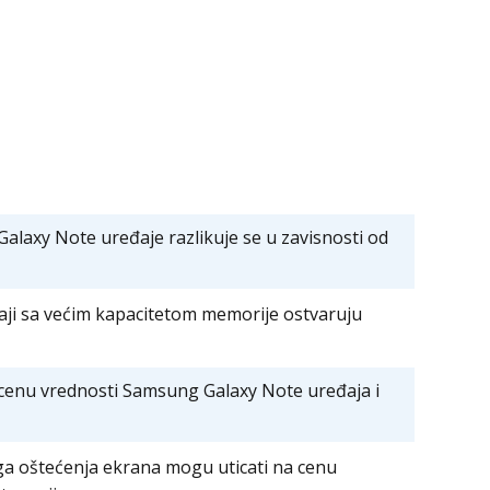
laxy Note uređaje razlikuje se u zavisnosti od
ji sa većim kapacitetom memorije ostvaruju
rocenu vrednosti Samsung Galaxy Note uređaja i
ga oštećenja ekrana mogu uticati na cenu