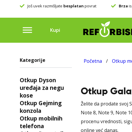
 našu
Još uvek razmišljate
besplatan
povrat
Brza
is
Kupi
Kategorije
Početna
/
Otkup mo
Otkup Dyson
uređaja za negu
Otkup Galax
kose
Otkup Gejming
Želite da prodate svoj
konzola
Note 8, Note 9, Note 10
Otkup mobilnih
procenu vrednosti, sigu
telefona
online već danas.