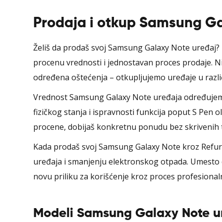
Prodaja i otkup Samsung Ga
Želiš da prodaš svoj Samsung Galaxy Note uređaj? 
procenu vrednosti i jednostavan proces prodaje. Nij
određena oštećenja – otkupljujemo uređaje u različ
Vrednost Samsung Galaxy Note uređaja određujemo
fizičkog stanja i ispravnosti funkcija poput S Pen
procene, dobijaš konkretnu ponudu bez skrivenih 
Kada prodaš svoj Samsung Galaxy Note kroz Refur
uređaja i smanjenju elektronskog otpada. Umesto da 
novu priliku za korišćenje kroz proces profesionaln
Modeli Samsung Galaxy Note u