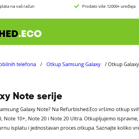
plata na vaš račun
Prodato više 12000+ uređaja
bilnih telefona
/
Otkup Samsung Galaxy
/ Otkup Galaxy
y Note serije
 Samsung Galaxy Note? Na Refurbished.Eco vršimo otkup svih 
, Note 10+, Note 20 i Note 20 Ultra. Otkupljujemo ispravne,
rnu isplatu i jednostavan proces otkupa. Saznajte koliko vre