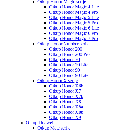
Otkup Honor Magic serije
Otkup Honor Magic 4 Lite
Otkup Honor Magic 4 Pro
Otkup Honor Magic 5 Lite
Otkup Honor Magic 5 Pro
Otkup Honor Magic 6 Lite
Otkup Honor Magic 6 Pro
Otkup Honor Magic 7 Pro
Otkup Honor Number serije
Otkup Honor 200
Otkup Honor 200 Pro
Otkup Honor 70
Otkup Honor 70 Lite
Otkup Honor 90
Otkup Honor 90 Lite
Otkup Honor X serije
Otkup Honor X6b
Otkup Honor X7
Otkup Honor X7b
Otkup Honor X8
Otkup Honor X8a
Otkup Honor X8b
Otkup Honor X9
Otkup Huawei
Otkup Mate serije