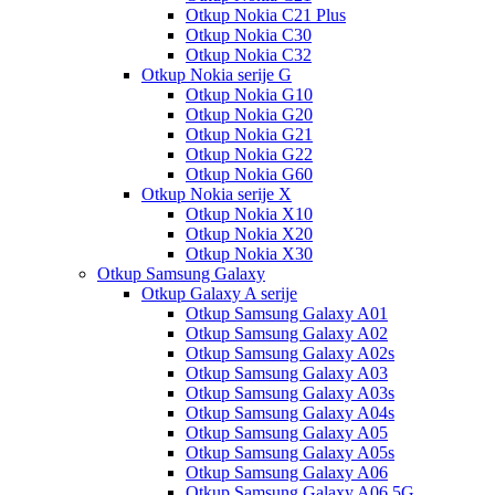
Otkup Nokia C21 Plus
Otkup Nokia C30
Otkup Nokia C32
Otkup Nokia serije G
Otkup Nokia G10
Otkup Nokia G20
Otkup Nokia G21
Otkup Nokia G22
Otkup Nokia G60
Otkup Nokia serije X
Otkup Nokia X10
Otkup Nokia X20
Otkup Nokia X30
Otkup Samsung Galaxy
Otkup Galaxy A serije
Otkup Samsung Galaxy A01
Otkup Samsung Galaxy A02
Otkup Samsung Galaxy A02s
Otkup Samsung Galaxy A03
Otkup Samsung Galaxy A03s
Otkup Samsung Galaxy A04s
Otkup Samsung Galaxy A05
Otkup Samsung Galaxy A05s
Otkup Samsung Galaxy A06
Otkup Samsung Galaxy A06 5G