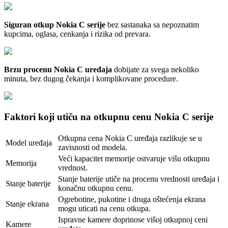
Siguran otkup Nokia C serije
bez sastanaka sa nepoznatim
kupcima, oglasa, cenkanja i rizika od prevara.
Brzu procenu Nokia C uređaja
dobijate za svega nekoliko
minuta, bez dugog čekanja i komplikovane procedure.
Faktori koji utiču na otkupnu cenu Nokia C serije
Otkupna cena Nokia C uređaja razlikuje se u
Model uređaja
zavisnosti od modela.
Veći kapacitet memorije ostvaruje višu otkupnu
Memorija
vrednost.
Stanje baterije utiče na procenu vrednosti uređaja i
Stanje baterije
konačnu otkupnu cenu.
Ogrebotine, pukotine i druga oštećenja ekrana
Stanje ekrana
mogu uticati na cenu otkupa.
Ispravne kamere doprinose višoj otkupnoj ceni
Kamere