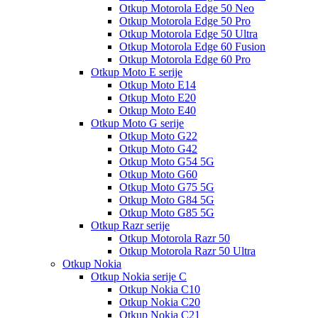
Otkup Motorola Edge 50 Neo
Otkup Motorola Edge 50 Pro
Otkup Motorola Edge 50 Ultra
Otkup Motorola Edge 60 Fusion
Otkup Motorola Edge 60 Pro
Otkup Moto E serije
Otkup Moto E14
Otkup Moto E20
Otkup Moto E40
Otkup Moto G serije
Otkup Moto G22
Otkup Moto G42
Otkup Moto G54 5G
Otkup Moto G60
Otkup Moto G75 5G
Otkup Moto G84 5G
Otkup Moto G85 5G
Otkup Razr serije
Otkup Motorola Razr 50
Otkup Motorola Razr 50 Ultra
Otkup Nokia
Otkup Nokia serije C
Otkup Nokia C10
Otkup Nokia C20
Otkup Nokia C21