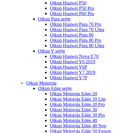
Otkup Huawei P50
Otkup Huawei P50 Pro
Otkup Huawei P60 Pro
Otkup Pura serije
Otkup Huawei Pura 70 Pro
Otkup Huawei Pura 70 Ultra
Otkup Huawei Pura 80
Otkup Huawei Pura 80 Pro
Otkup Huawei Pura 80 Ultra
Otkup Y serije
Otkup Huawei Nova Y70
Otkup Huawei Y6 2019
Otkup Huawei Y6P
Otkup Huawei Y7 2019
Otkup Huawei Y7P
Otkup Motorola
Otkup Edge serije
Otkup Motorola Edge 20
Otkup Motorola Edge 20 Lite
Otkup Motorola Edge 20 Pro
Otkup Motorola Edge 30
Otkup Motorola Edge 30 Pro
Otkup Motorola Edge 40
Otkup Motorola Edge 40 Neo
Otkup Motorola Edge 50 Fusion