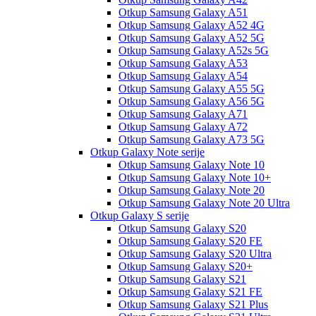
Otkup Samsung Galaxy A51
Otkup Samsung Galaxy A52 4G
Otkup Samsung Galaxy A52 5G
Otkup Samsung Galaxy A52s 5G
Otkup Samsung Galaxy A53
Otkup Samsung Galaxy A54
Otkup Samsung Galaxy A55 5G
Otkup Samsung Galaxy A56 5G
Otkup Samsung Galaxy A71
Otkup Samsung Galaxy A72
Otkup Samsung Galaxy A73 5G
Otkup Galaxy Note serije
Otkup Samsung Galaxy Note 10
Otkup Samsung Galaxy Note 10+
Otkup Samsung Galaxy Note 20
Otkup Samsung Galaxy Note 20 Ultra
Otkup Galaxy S serije
Otkup Samsung Galaxy S20
Otkup Samsung Galaxy S20 FE
Otkup Samsung Galaxy S20 Ultra
Otkup Samsung Galaxy S20+
Otkup Samsung Galaxy S21
Otkup Samsung Galaxy S21 FE
Otkup Samsung Galaxy S21 Plus