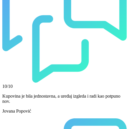
10/10
Kupovina je bila jednostavna, a uređaj izgleda i radi kao potpuno
nov.
Jovana Popović