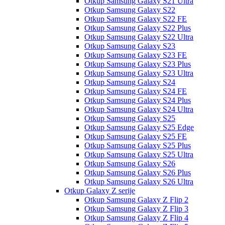
Otkup Samsung Galaxy S21 Ultra
Otkup Samsung Galaxy S22
Otkup Samsung Galaxy S22 FE
Otkup Samsung Galaxy S22 Plus
Otkup Samsung Galaxy S22 Ultra
Otkup Samsung Galaxy S23
Otkup Samsung Galaxy S23 FE
Otkup Samsung Galaxy S23 Plus
Otkup Samsung Galaxy S23 Ultra
Otkup Samsung Galaxy S24
Otkup Samsung Galaxy S24 FE
Otkup Samsung Galaxy S24 Plus
Otkup Samsung Galaxy S24 Ultra
Otkup Samsung Galaxy S25
Otkup Samsung Galaxy S25 Edge
Otkup Samsung Galaxy S25 FE
Otkup Samsung Galaxy S25 Plus
Otkup Samsung Galaxy S25 Ultra
Otkup Samsung Galaxy S26
Otkup Samsung Galaxy S26 Plus
Otkup Samsung Galaxy S26 Ultra
Otkup Galaxy Z serije
Otkup Samsung Galaxy Z Flip 2
Otkup Samsung Galaxy Z Flip 3
Otkup Samsung Galaxy Z Flip 4