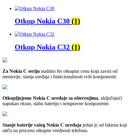
Otkup Nokia C30
(1)
Otkup Nokia C32
(1)
Za Nokia C seriju
nudimo fer otkupnu cenu koja zavisi od
memorije, stanja uređaja i funkcionalnosti svih komponenti.
Otkupljujemo Nokia C uređaje sa oštećenjima
, uključujući
napukao ekran, slabu bateriju i neispravne komponente.
Stanje baterije vašeg Nokia C uređaja
jedan je od faktora koji
utiču na procenu otkupne vrednosti telefona.