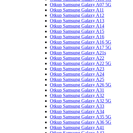
Otkup Samsung Galaxy A07 5G
Otkup Samsung Galaxy A11
Otkup Samsung Galaxy A12
Otkup Samsung Galaxy A13
Otkup Samsung Galaxy A14
Otkup Samsung Galaxy A15
Otkup Samsung Galaxy A16
Otkup Samsung Galaxy A16 5G
Otkup Samsung Galaxy A17 5G
Otkup Samsung Galaxy A21s
Otkup Samsung Galaxy A22
Otkup Samsung Galaxy A22 5G
Otkup Samsung Galaxy A23
Otkup Samsung Galaxy A24
Otkup Samsung Galaxy A25
Otkup Samsung Galaxy A26 5G
Otkup Samsung Galaxy A31
Otkup Samsung Galaxy A32
Otkup Samsung Galaxy A32 5G
Otkup Samsung Galaxy A33
Otkup Samsung Galaxy A34
Otkup Samsung Galaxy A35 5G
Otkup Samsung Galaxy A36 5G
Otkup Samsung Galaxy A41
Otkup Samsung Galaxy A42