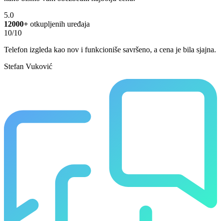
5.0
12000+
otkupljenih uređaja
10/10
Telefon izgleda kao nov i funkcioniše savršeno, a cena je bila sjajna.
Stefan Vuković