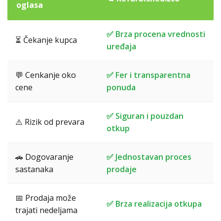
oglasa
✅ Brza procena vrednosti
⏳ Čekanje kupca
uređaja
💬 Cenkanje oko
✅ Fer i transparentna
cene
ponuda
✅ Siguran i pouzdan
⚠️ Rizik od prevara
otkup
🚗 Dogovaranje
✅ Jednostavan proces
sastanaka
prodaje
📅 Prodaja može
✅ Brza realizacija otkupa
trajati nedeljama