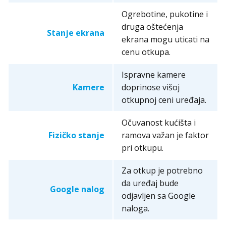
Ogrebotine, pukotine i
druga oštećenja
Stanje ekrana
ekrana mogu uticati na
cenu otkupa.
Ispravne kamere
Kamere
doprinose višoj
otkupnoj ceni uređaja.
Očuvanost kućišta i
Fizičko stanje
ramova važan je faktor
pri otkupu.
Za otkup je potrebno
da uređaj bude
Google nalog
odjavljen sa Google
naloga.