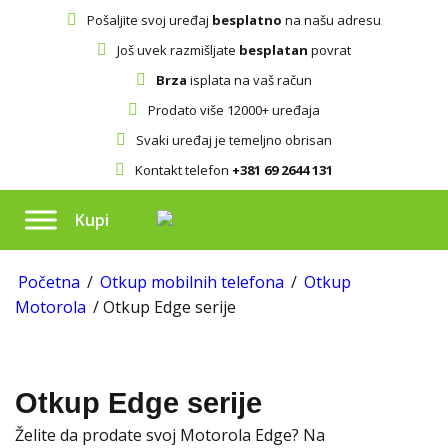
Pošaljite svoj uređaj
besplatno
na našu adresu
Još uvek razmišljate
besplatan
povrat
Brza
isplata na vaš račun
Prodato više 12000+ uređaja
Svaki uređaj je temeljno obrisan
Kontakt telefon
+381 69 2644 131
Kupi
Početna
/
Otkup mobilnih telefona
/
Otkup
Motorola
/ Otkup Edge serije
Otkup Edge serije
Želite da prodate svoj Motorola Edge? Na