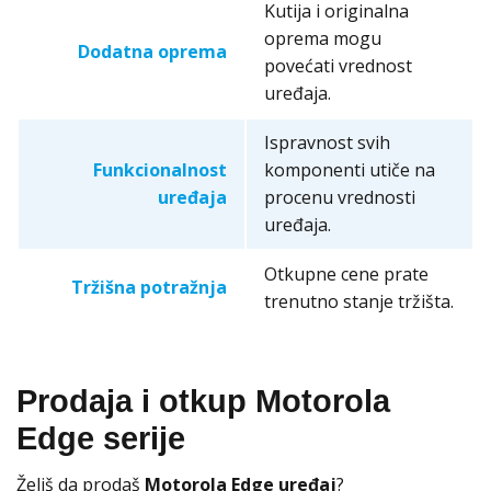
Kutija i originalna
oprema mogu
Dodatna oprema
povećati vrednost
uređaja.
Ispravnost svih
Funkcionalnost
komponenti utiče na
uređaja
procenu vrednosti
uređaja.
Otkupne cene prate
Tržišna potražnja
trenutno stanje tržišta.
Prodaja i otkup Motorola
Edge serije
Želiš da prodaš
Motorola Edge uređaj
?