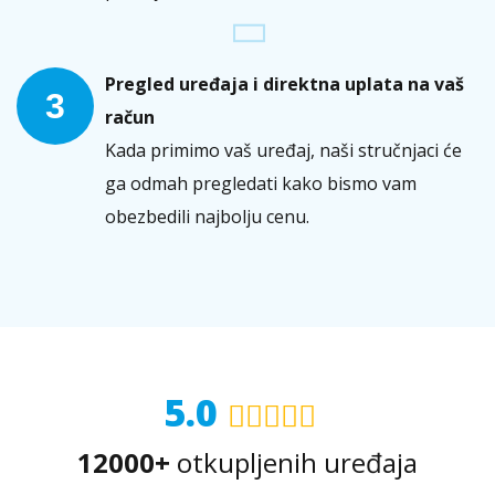
Pregled uređaja i direktna uplata na vaš
3
račun
Kada primimo vaš uređaj, naši stručnjaci će
ga odmah pregledati kako bismo vam
obezbedili najbolju cenu.
5.0
12000+
otkupljenih uređaja