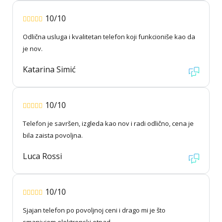
10/10
Odlična usluga i kvalitetan telefon koji funkcioniše kao da
je nov.
Katarina Simić
10/10
Telefon je savršen, izgleda kao nov i radi odlično, cena je
bila zaista povoljna.
Luca Rossi
10/10
Sjajan telefon po povoljnoj ceni i drago mi je što