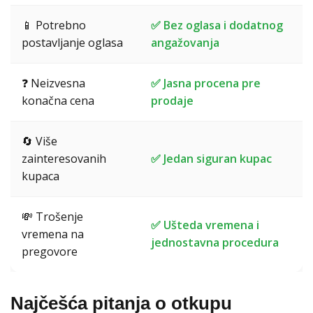
📱 Potrebno
✅ Bez oglasa i dodatnog
postavljanje oglasa
angažovanja
❓ Neizvesna
✅ Jasna procena pre
konačna cena
prodaje
🔄 Više
zainteresovanih
✅ Jedan siguran kupac
kupaca
💸 Trošenje
✅ Ušteda vremena i
vremena na
jednostavna procedura
pregovore
Najčešća pitanja o otkupu