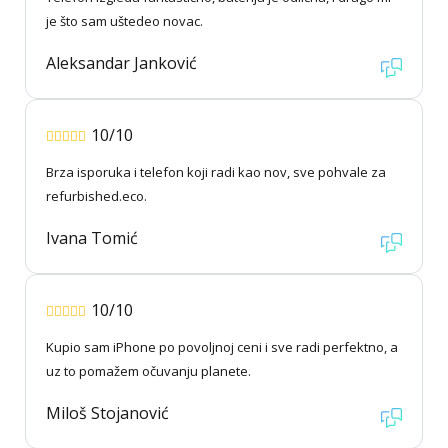
je što sam uštedeo novac.
Aleksandar Janković
10/10
Brza isporuka i telefon koji radi kao nov, sve pohvale za
refurbished.eco.
Ivana Tomić
10/10
Kupio sam iPhone po povoljnoj ceni i sve radi perfektno, a
uz to pomažem očuvanju planete.
Miloš Stojanović