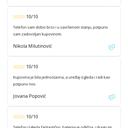
10/10
Telefon sam dobio brzo i u savršenom stanju, potpuno
sam zadovoljan kupovinom.
Nikola Milutinović
10/10
Kupovina je bila jednostavna, a uređaj izgleda i radi kao
potpuno nov.
Jovana Popović
10/10
Telefon izgleda fantastično, baterija je odlična, i drago mi