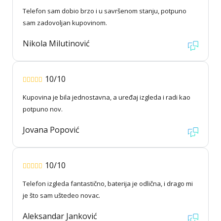
Telefon sam dobio brzo i u savršenom stanju, potpuno
sam zadovoljan kupovinom.
Nikola Milutinović
10/10
Kupovina je bila jednostavna, a uređaj izgleda i radi kao
potpuno nov.
Jovana Popović
10/10
Telefon izgleda fantastično, baterija je odlična, i drago mi
je što sam uštedeo novac.
Aleksandar Janković