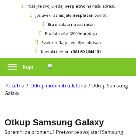
Pošaljite svoj uređaj
besplatno
na našu adresu
Još uvek razmišljate
besplatan
povrat
Brza
isplata na vaš račun
Prodato više 12000+ uređaja
Svaki uređaj je temeljno obrisan
Kontakt telefon
+381 69 2644 131
Kupi
Početna
/
Otkup mobilnih telefona
/ Otkup Samsung
Galaxy
Otkup Samsung Galaxy
Spremni za promenu? Pretvorite svoj stari Samsung