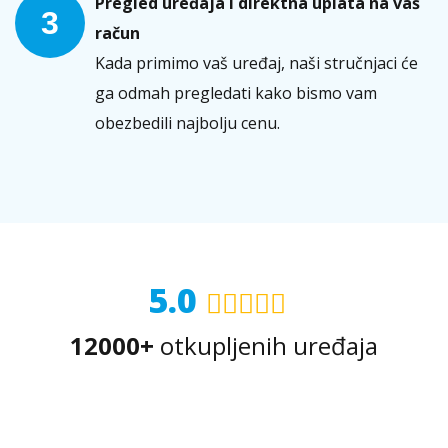
Pregled uređaja i direktna uplata na vaš
3
račun
Kada primimo vaš uređaj, naši stručnjaci će
ga odmah pregledati kako bismo vam
obezbedili najbolju cenu.
5.0
12000+
otkupljenih uređaja