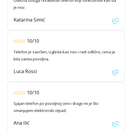
Odlična usluga i kvalitetan telefon koji funkcioniše kao da
je nov.
Katarina Simić
10/10
Telefon je savršen, izgleda kao nov i radi odlično, cena je
bila zaista povoljna.
Luca Rossi
10/10
Sjajan telefon po povoljnoj ceni i drago mi je što
smanjujem elektronski otpad.
Ana Ilić