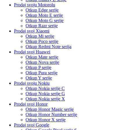
Prodaj svoju Motorolu
Otkup Edge serije
Otkup Moto E serije
Otkup Moto G serije
Otkup Razr serije
Prodaj svoj Xiaomi
Otkup Mi serije
Otkup Poco serije
Otkup Redmi Note serija
Prodaj svoj Huawei
Otkup Mate serije
Otkup Nova serije
Otkup P serije
Otkup Pura serije
Otkup Y serije
Prodaj svoju Nokiu
Otkup Nokia serije C
Otkup Nokia serije G
Otkup Nokia serije X
Prodaj svoj Honor
Otkup Honor Magic serije
Otkup Honor Number serije
Otkup Honor X serije
Prodaj svoj Google