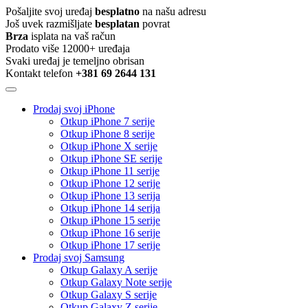
Pošaljite svoj uređaj
besplatno
na našu adresu
Još uvek razmišljate
besplatan
povrat
Brza
isplata na vaš račun
Prodato više 12000+ uređaja
Svaki uređaj je temeljno obrisan
Kontakt telefon
+381 69 2644 131
Prodaj svoj iPhone
Otkup iPhone 7 serije
Otkup iPhone 8 serije
Otkup iPhone X serije
Otkup iPhone SE serije
Otkup iPhone 11 serije
Otkup iPhone 12 serije
Otkup iPhone 13 serija
Otkup iPhone 14 serija
Otkup iPhone 15 serije
Otkup iPhone 16 serije
Otkup iPhone 17 serije
Prodaj svoj Samsung
Otkup Galaxy A serije
Otkup Galaxy Note serije
Otkup Galaxy S serije
Otkup Galaxy Z serije