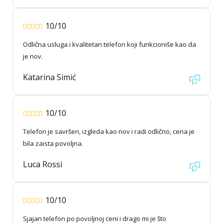
10/10
Odlična usluga i kvalitetan telefon koji funkcioniše kao da
je nov.
Katarina Simić
10/10
Telefon je savršen, izgleda kao nov i radi odlično, cena je
bila zaista povoljna.
Luca Rossi
10/10
Sjajan telefon po povoljnoj ceni i drago mi je što