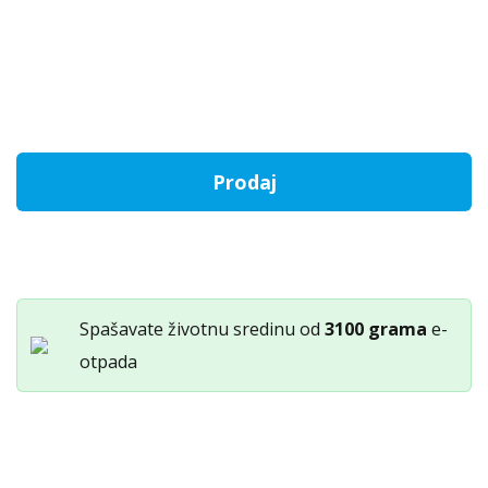
Otkup
Prodaj
Sony
PlayStation
PS5
Pro
količina
Spašavate životnu sredinu od
3100 grama
e-
otpada