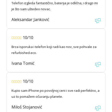
Telefon izgleda fantastično, baterija je odlična, i drago mi
je što sam uštedeo novac.
Aleksandar Janković
10/10
Brza isporuka i telefon koji radi kao nov, sve pohvale za
refurbished.eco.
Ivana Tomić
10/10
Kupio sam iPhone po povoljnoj ceni i sve radi perfektno, a
uz to pomažem očuvanju planete.
Miloš Stojanović