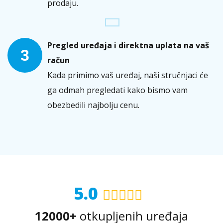
prodaju.
Pregled uređaja i direktna uplata na vaš
3
račun
Kada primimo vaš uređaj, naši stručnjaci će
ga odmah pregledati kako bismo vam
obezbedili najbolju cenu.
5.0
12000+
otkupljenih uređaja