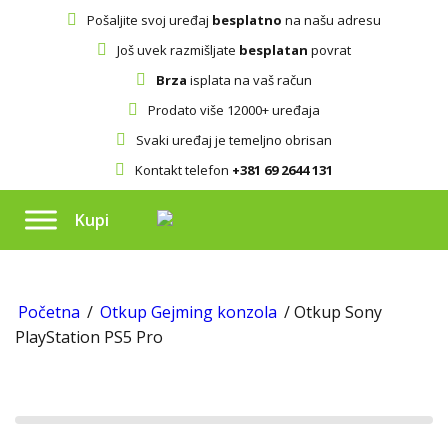
Pošaljite svoj uređaj
besplatno
na našu adresu
Još uvek razmišljate
besplatan
povrat
Brza
isplata na vaš račun
Prodato više 12000+ uređaja
Svaki uređaj je temeljno obrisan
Kontakt telefon
+381 69 2644 131
Kupi
Početna
/
Otkup Gejming konzola
/ Otkup Sony
PlayStation PS5 Pro