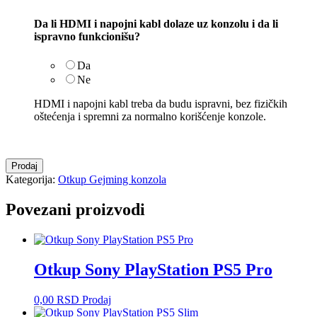
Da li HDMI i napojni kabl dolaze uz konzolu i da li
ispravno funkcionišu?
Da
Ne
HDMI i napojni kabl treba da budu ispravni, bez fizičkih
oštećenja i spremni za normalno korišćenje konzole.
Otkup
Prodaj
Sony
Kategorija:
Otkup Gejming konzola
PlayStation
PS5
Povezani proizvodi
Slim
digital
količina
Otkup Sony PlayStation PS5 Pro
0,00
RSD
Prodaj