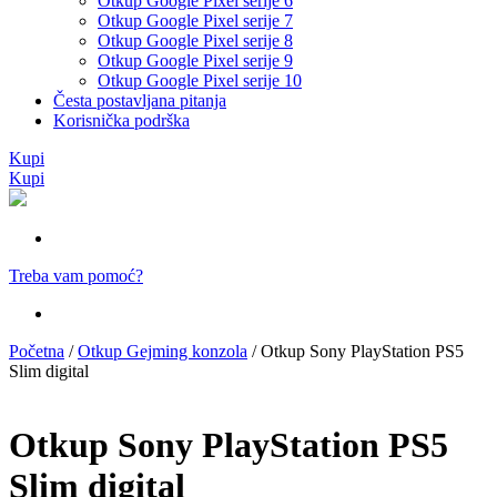
Otkup Google Pixel serije 6
Otkup Google Pixel serije 7
Otkup Google Pixel serije 8
Otkup Google Pixel serije 9
Otkup Google Pixel serije 10
Česta postavljana pitanja
Korisnička podrška
Kupi
Kupi
Treba vam pomoć?
Početna
/
Otkup Gejming konzola
/ Otkup Sony PlayStation PS5
Slim digital
Otkup Sony PlayStation PS5
Slim digital