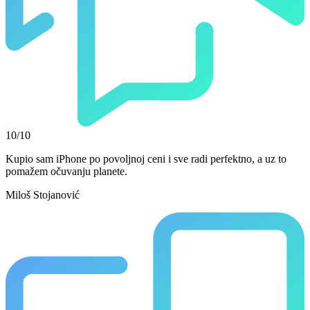
10/10
Kupio sam iPhone po povoljnoj ceni i sve radi perfektno, a uz to
pomažem očuvanju planete.
Miloš Stojanović