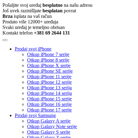
Pošaljite svoj uređaj
besplatno
na našu adresu
Još uvek razmišljate
besplatan
povrat
Brza
isplata na vaš račun
Prodato više 12000+ uređaja
Svaki uređaj je temeljno obrisan
Kontakt telefon
+381 69 2644 131
Prodaj svoj iPhone
Otkup iPhone 7 serije
Otkup iPhone 8 serije
Otkup iPhone X serije
Otkup iPhone SE serije
Otkup iPhone 11 serije
Otkup iPhone 12 serije
Otkup iPhone 13 serija
Otkup iPhone 14 serija
Otkup iPhone 15 serije
Otkup iPhone 16 serije
Otkup iPhone 17 serije
Prodaj svoj Samsung
Otkup Galaxy A serije
Otkup Galaxy Note serije
Otkup Galaxy S serije
Otkup Galaxy Z serije