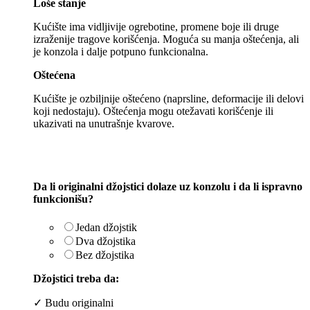
Loše stanje
Kućište ima vidljivije ogrebotine, promene boje ili druge
izraženije tragove korišćenja. Moguća su manja oštećenja, ali
je konzola i dalje potpuno funkcionalna.
Oštećena
Kućište je ozbiljnije oštećeno (naprsline, deformacije ili delovi
koji nedostaju). Oštećenja mogu otežavati korišćenje ili
ukazivati na unutrašnje kvarove.
Da li originalni džojstici dolaze uz konzolu i da li ispravno
funkcionišu?
Jedan džojstik
Dva džojstika
Bez džojstika
Džojstici treba da:
✓ Budu originalni