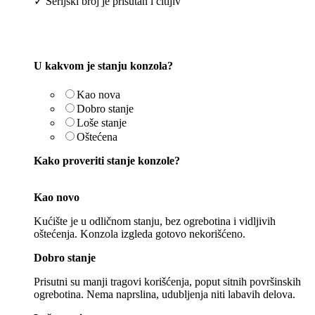
✓ Serijski broj je prisutan i čitljiv
U kakvom je stanju konzola?
Kao nova
Dobro stanje
Loše stanje
Oštećena
Kako proveriti stanje konzole?
Kao novo
Kućište je u odličnom stanju, bez ogrebotina i vidljivih
oštećenja. Konzola izgleda gotovo nekorišćeno.
Dobro stanje
Prisutni su manji tragovi korišćenja, poput sitnih površinskih
ogrebotina. Nema naprslina, udubljenja niti labavih delova.