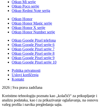
Otkup Mi serije
Otkup Poco serije
Otkup Redmi Note serija
Otkup Honor
Otkup Honor Magic serije
Otkup Honor X serije
Otkup Honor Number serije
Otkup Google Pixel telefona
Otkup Google Pixel serije 6
Otkup Google Pixel serije 7
Otkup Google Pixel serije 8
Otkup Google Pixel serije 9
Otkup Google Pixel serije 10
Politika privatnosti
Uslovi korišćenja
Kontakt
2026 | Sva prava zadržana
Koristimo tehnologiju poznatu kao „kolačići“ za prikupljanje i
analizu podataka, kao i za prikazivanje oglašavanja, na osnovu
vašeg profila i navika pregledanja sajta.