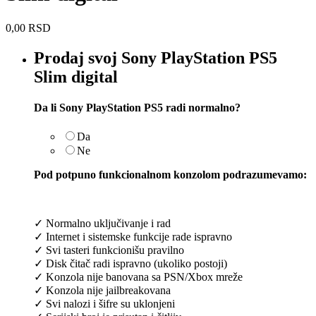
0,00
RSD
Prodaj svoj Sony PlayStation PS5
Slim digital
Da li Sony PlayStation PS5 radi normalno?
Da
Ne
Pod potpuno funkcionalnom konzolom podrazumevamo:
✓ Normalno uključivanje i rad
✓ Internet i sistemske funkcije rade ispravno
✓ Svi tasteri funkcionišu pravilno
✓ Disk čitač radi ispravno (ukoliko postoji)
✓ Konzola nije banovana sa PSN/Xbox mreže
✓ Konzola nije jailbreakovana
✓ Svi nalozi i šifre su uklonjeni