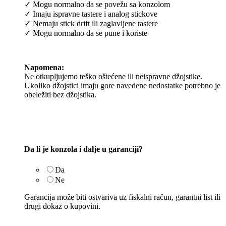
✓ Mogu normalno da se povežu sa konzolom
✓ Imaju ispravne tastere i analog stickove
✓ Nemaju stick drift ili zaglavljene tastere
✓ Mogu normalno da se pune i koriste
Napomena:
Ne otkupljujemo teško oštećene ili neispravne džojstike.
Ukoliko džojstici imaju gore navedene nedostatke potrebno je
obeležiti bez džojstika.
Da li je konzola i dalje u garanciji?
Da
Ne
Garancija može biti ostvariva uz fiskalni račun, garantni list ili
drugi dokaz o kupovini.