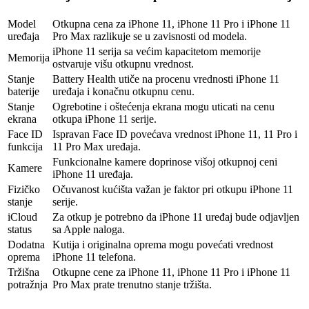
Model
Otkupna cena za iPhone 11, iPhone 11 Pro i iPhone 11
uređaja
Pro Max razlikuje se u zavisnosti od modela.
iPhone 11 serija sa većim kapacitetom memorije
Memorija
ostvaruje višu otkupnu vrednost.
Stanje
Battery Health utiče na procenu vrednosti iPhone 11
baterije
uređaja i konačnu otkupnu cenu.
Stanje
Ogrebotine i oštećenja ekrana mogu uticati na cenu
ekrana
otkupa iPhone 11 serije.
Face ID
Ispravan Face ID povećava vrednost iPhone 11, 11 Pro i
funkcija
11 Pro Max uređaja.
Funkcionalne kamere doprinose višoj otkupnoj ceni
Kamere
iPhone 11 uređaja.
Fizičko
Očuvanost kućišta važan je faktor pri otkupu iPhone 11
stanje
serije.
iCloud
Za otkup je potrebno da iPhone 11 uređaj bude odjavljen
status
sa Apple naloga.
Dodatna
Kutija i originalna oprema mogu povećati vrednost
oprema
iPhone 11 telefona.
Tržišna
Otkupne cene za iPhone 11, iPhone 11 Pro i iPhone 11
potražnja
Pro Max prate trenutno stanje tržišta.