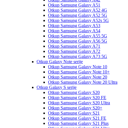
Otkup Samsung Galaxy A51
Otkup Samsung Galaxy A52 4G
Otkup Samsung Galaxy A52 5G
Otkup Samsung Galaxy A52s 5G
Otkup Samsung Galaxy A53
Otkup Samsung Galaxy A54
Otkup Samsung Galaxy A55 5G
Otkup Samsung Galaxy A56 5G
Otkup Samsung Galaxy A71
Otkup Samsung Galaxy A72
Otkup Samsung Galaxy A73 5G
Otkup Galaxy Note serije
Otkup Samsung Galaxy Note 10
Otkup Samsung Galaxy Note 10+
Otkup Samsung Galaxy Note 20
Otkup Samsung Galaxy Note 20 Ultra
Otkup Galaxy S serije
Otkup Samsung Galaxy S20
Otkup Samsung Galaxy S20 FE
Otkup Samsung Galaxy S20 Ultra
Otkup Samsung Galaxy S20+
Otkup Samsung Galaxy S21
Otkup Samsung Galaxy S21 FE
Otkup Samsung Galaxy S21 Plus