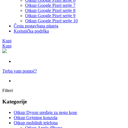
Otkup Google Pixel serije 6
Otkup Google Pixel serije 7
Otkup Google Pixel serije 8
Otkup Google Pixel serije 9
Otkup Google Pixel serije 10
Česta postavljana pitanja
Korisnička podrška
Kupi
Kupi
Treba vam pomoć?
Filteri
Kategorije
Otkup Dyson uređaja za negu kose
Otkup Gejming konzola
Otkup mobilnih telefona
Otkup Apple iPhone