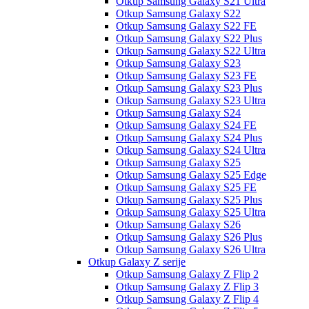
Otkup Samsung Galaxy S21 Ultra
Otkup Samsung Galaxy S22
Otkup Samsung Galaxy S22 FE
Otkup Samsung Galaxy S22 Plus
Otkup Samsung Galaxy S22 Ultra
Otkup Samsung Galaxy S23
Otkup Samsung Galaxy S23 FE
Otkup Samsung Galaxy S23 Plus
Otkup Samsung Galaxy S23 Ultra
Otkup Samsung Galaxy S24
Otkup Samsung Galaxy S24 FE
Otkup Samsung Galaxy S24 Plus
Otkup Samsung Galaxy S24 Ultra
Otkup Samsung Galaxy S25
Otkup Samsung Galaxy S25 Edge
Otkup Samsung Galaxy S25 FE
Otkup Samsung Galaxy S25 Plus
Otkup Samsung Galaxy S25 Ultra
Otkup Samsung Galaxy S26
Otkup Samsung Galaxy S26 Plus
Otkup Samsung Galaxy S26 Ultra
Otkup Galaxy Z serije
Otkup Samsung Galaxy Z Flip 2
Otkup Samsung Galaxy Z Flip 3
Otkup Samsung Galaxy Z Flip 4