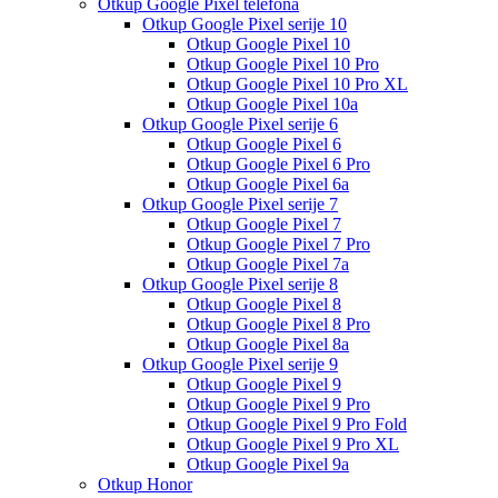
Otkup Google Pixel telefona
Otkup Google Pixel serije 10
Otkup Google Pixel 10
Otkup Google Pixel 10 Pro
Otkup Google Pixel 10 Pro XL
Otkup Google Pixel 10a
Otkup Google Pixel serije 6
Otkup Google Pixel 6
Otkup Google Pixel 6 Pro
Otkup Google Pixel 6a
Otkup Google Pixel serije 7
Otkup Google Pixel 7
Otkup Google Pixel 7 Pro
Otkup Google Pixel 7a
Otkup Google Pixel serije 8
Otkup Google Pixel 8
Otkup Google Pixel 8 Pro
Otkup Google Pixel 8a
Otkup Google Pixel serije 9
Otkup Google Pixel 9
Otkup Google Pixel 9 Pro
Otkup Google Pixel 9 Pro Fold
Otkup Google Pixel 9 Pro XL
Otkup Google Pixel 9a
Otkup Honor