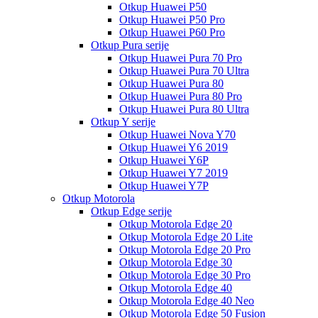
Otkup Huawei P50
Otkup Huawei P50 Pro
Otkup Huawei P60 Pro
Otkup Pura serije
Otkup Huawei Pura 70 Pro
Otkup Huawei Pura 70 Ultra
Otkup Huawei Pura 80
Otkup Huawei Pura 80 Pro
Otkup Huawei Pura 80 Ultra
Otkup Y serije
Otkup Huawei Nova Y70
Otkup Huawei Y6 2019
Otkup Huawei Y6P
Otkup Huawei Y7 2019
Otkup Huawei Y7P
Otkup Motorola
Otkup Edge serije
Otkup Motorola Edge 20
Otkup Motorola Edge 20 Lite
Otkup Motorola Edge 20 Pro
Otkup Motorola Edge 30
Otkup Motorola Edge 30 Pro
Otkup Motorola Edge 40
Otkup Motorola Edge 40 Neo
Otkup Motorola Edge 50 Fusion