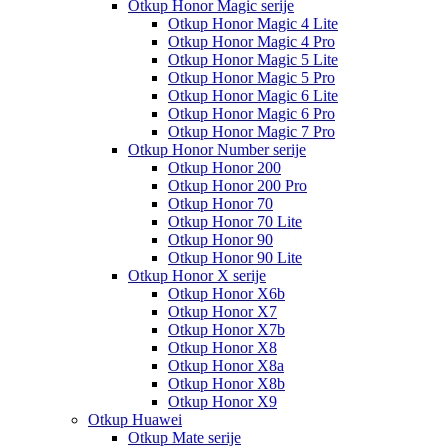
Otkup Honor Magic serije
Otkup Honor Magic 4 Lite
Otkup Honor Magic 4 Pro
Otkup Honor Magic 5 Lite
Otkup Honor Magic 5 Pro
Otkup Honor Magic 6 Lite
Otkup Honor Magic 6 Pro
Otkup Honor Magic 7 Pro
Otkup Honor Number serije
Otkup Honor 200
Otkup Honor 200 Pro
Otkup Honor 70
Otkup Honor 70 Lite
Otkup Honor 90
Otkup Honor 90 Lite
Otkup Honor X serije
Otkup Honor X6b
Otkup Honor X7
Otkup Honor X7b
Otkup Honor X8
Otkup Honor X8a
Otkup Honor X8b
Otkup Honor X9
Otkup Huawei
Otkup Mate serije