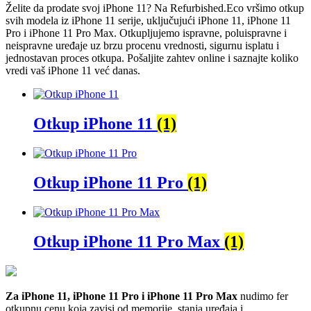
Želite da prodate svoj iPhone 11? Na Refurbished.Eco vršimo otkup
svih modela iz iPhone 11 serije, uključujući iPhone 11, iPhone 11
Pro i iPhone 11 Pro Max. Otkupljujemo ispravne, poluispravne i
neispravne uređaje uz brzu procenu vrednosti, sigurnu isplatu i
jednostavan proces otkupa. Pošaljite zahtev online i saznajte koliko
vredi vaš iPhone 11 već danas.
Otkup iPhone 11
(1)
Otkup iPhone 11 Pro
(1)
Otkup iPhone 11 Pro Max
(1)
Za iPhone 11, iPhone 11 Pro i iPhone 11 Pro Max
nudimo fer
otkupnu cenu koja zavisi od memorije, stanja uređaja i