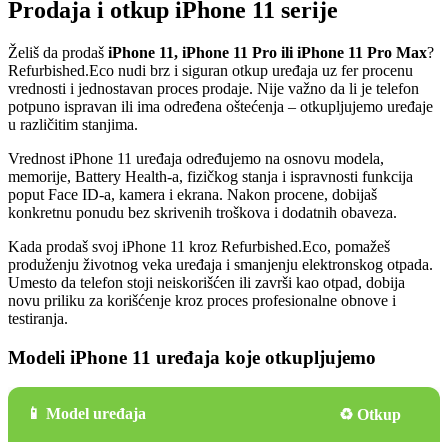
Prodaja i otkup iPhone 11 serije
Želiš da prodaš
iPhone 11, iPhone 11 Pro ili iPhone 11 Pro Max
?
Refurbished.Eco nudi brz i siguran otkup uređaja uz fer procenu
vrednosti i jednostavan proces prodaje. Nije važno da li je telefon
potpuno ispravan ili ima određena oštećenja – otkupljujemo uređaje
u različitim stanjima.
Vrednost iPhone 11 uređaja određujemo na osnovu modela,
memorije, Battery Health-a, fizičkog stanja i ispravnosti funkcija
poput Face ID-a, kamera i ekrana. Nakon procene, dobijaš
konkretnu ponudu bez skrivenih troškova i dodatnih obaveza.
Kada prodaš svoj iPhone 11 kroz Refurbished.Eco, pomažeš
produženju životnog veka uređaja i smanjenju elektronskog otpada.
Umesto da telefon stoji neiskorišćen ili završi kao otpad, dobija
novu priliku za korišćenje kroz proces profesionalne obnove i
testiranja.
Modeli iPhone 11 uređaja koje otkupljujemo
📱 Model uređaja
♻️ Otkup