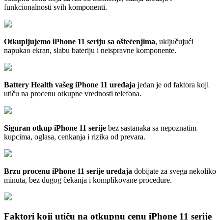
funkcionalnosti svih komponenti.
Otkupljujemo iPhone 11 seriju sa oštećenjima
, uključujući
napukao ekran, slabu bateriju i neispravne komponente.
Battery Health vašeg iPhone 11 uređaja
jedan je od faktora koji
utiču na procenu otkupne vrednosti telefona.
Siguran otkup iPhone 11 serije
bez sastanaka sa nepoznatim
kupcima, oglasa, cenkanja i rizika od prevara.
Brzu procenu iPhone 11 serije uređaja
dobijate za svega nekoliko
minuta, bez dugog čekanja i komplikovane procedure.
Faktori koji utiču na otkupnu cenu iPhone 11 serije