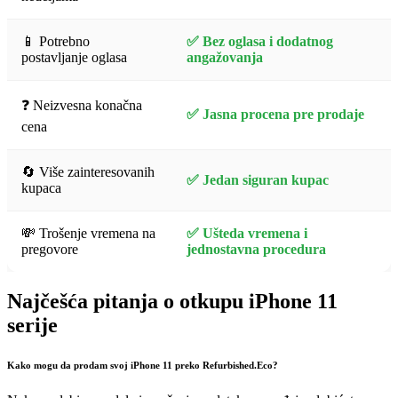
📱 Potrebno
✅ Bez oglasa i dodatnog
postavljanje oglasa
angažovanja
❓ Neizvesna konačna
✅ Jasna procena pre prodaje
cena
🔄 Više zainteresovanih
✅ Jedan siguran kupac
kupaca
💸 Trošenje vremena na
✅ Ušteda vremena i
pregovore
jednostavna procedura
Najčešća pitanja o otkupu iPhone 11
serije
Kako mogu da prodam svoj iPhone 11 preko Refurbished.Eco?