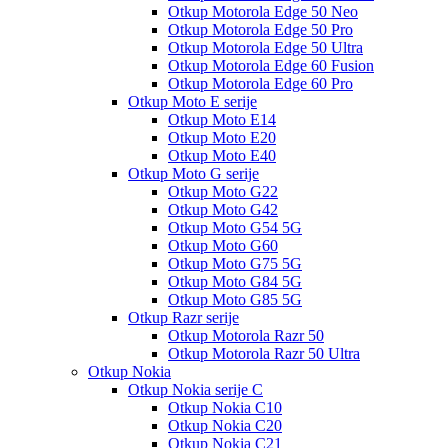
Otkup Motorola Edge 50 Neo
Otkup Motorola Edge 50 Pro
Otkup Motorola Edge 50 Ultra
Otkup Motorola Edge 60 Fusion
Otkup Motorola Edge 60 Pro
Otkup Moto E serije
Otkup Moto E14
Otkup Moto E20
Otkup Moto E40
Otkup Moto G serije
Otkup Moto G22
Otkup Moto G42
Otkup Moto G54 5G
Otkup Moto G60
Otkup Moto G75 5G
Otkup Moto G84 5G
Otkup Moto G85 5G
Otkup Razr serije
Otkup Motorola Razr 50
Otkup Motorola Razr 50 Ultra
Otkup Nokia
Otkup Nokia serije C
Otkup Nokia C10
Otkup Nokia C20
Otkup Nokia C21