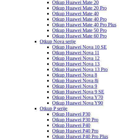
Otkup Huawei Mate 20
Otkup Huawei Mate 20 Pro
Otkup Huawei Mate 40
Otkup Huawei Mate 40 Pro
Otkup Huawei Mate 40 Pro Plus
Otkup Huawei Mate 50 Pro
Otkup Huawei Mate 60 Pro
Otkup Nova serije
Otkup Huawei Nova 10 SE
Otkup Huawei Nova 11
Otkup Huawei Nova 12
Otkup Huawei Nova 13
Otkup Huawei Nova 13 Pro
Otkup Huawei Nova 8
Otkup Huawei Nova 8i
Otkup Huawei Nova 9
Otkup Huawei Nova 9 SE
Otkup Huawei Nova Y70
Otkup Huawei Nova Y90
Otkup P serije
Otkup Huawei P30
Otkup Huawei P30 Pro
Otkup Huawei P40
Otkup Huawei P40 Pro
Otkup Huawei P40 Pro Plus