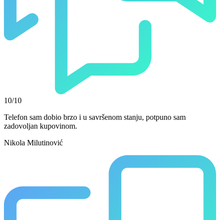
10/10
Telefon sam dobio brzo i u savršenom stanju, potpuno sam
zadovoljan kupovinom.
Nikola Milutinović