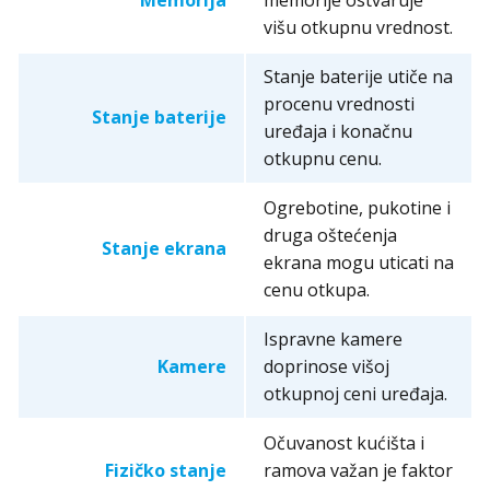
Memorija
memorije ostvaruje
višu otkupnu vrednost.
Stanje baterije utiče na
procenu vrednosti
Stanje baterije
uređaja i konačnu
otkupnu cenu.
Ogrebotine, pukotine i
druga oštećenja
Stanje ekrana
ekrana mogu uticati na
cenu otkupa.
Ispravne kamere
Kamere
doprinose višoj
otkupnoj ceni uređaja.
Očuvanost kućišta i
Fizičko stanje
ramova važan je faktor