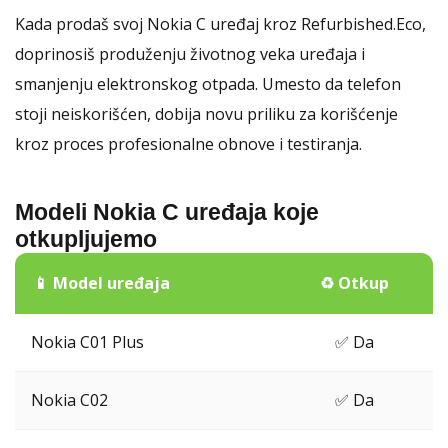
Kada prodaš svoj Nokia C uređaj kroz Refurbished.Eco,
doprinosiš produženju životnog veka uređaja i
smanjenju elektronskog otpada. Umesto da telefon
stoji neiskorišćen, dobija novu priliku za korišćenje
kroz proces profesionalne obnove i testiranja.
Modeli Nokia C uređaja koje
otkupljujemo
📱 Model uređaja
♻️ Otkup
Nokia C01 Plus
✅ Da
Nokia C02
✅ Da