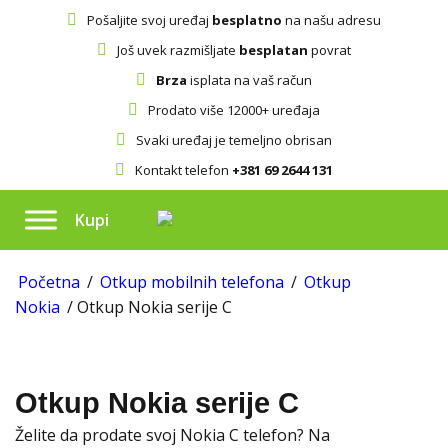
Pošaljite svoj uređaj
besplatno
na našu adresu
Još uvek razmišljate
besplatan
povrat
Brza
isplata na vaš račun
Prodato više 12000+ uređaja
Svaki uređaj je temeljno obrisan
Kontakt telefon
+381 69 2644 131
Kupi
Početna
/
Otkup mobilnih telefona
/
Otkup
Nokia
/ Otkup Nokia serije C
Otkup Nokia serije C
Želite da prodate svoj Nokia C telefon? Na