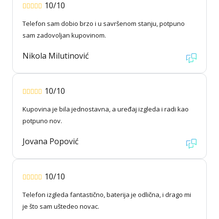
10/10
Telefon sam dobio brzo i u savršenom stanju, potpuno
sam zadovoljan kupovinom.
Nikola Milutinović
10/10
Kupovina je bila jednostavna, a uređaj izgleda i radi kao
potpuno nov.
Jovana Popović
10/10
Telefon izgleda fantastično, baterija je odlična, i drago mi
je što sam uštedeo novac.