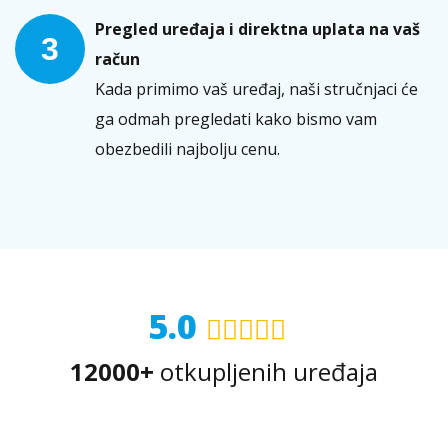
Pregled uređaja i direktna uplata na vaš
3
račun
Kada primimo vaš uređaj, naši stručnjaci će
ga odmah pregledati kako bismo vam
obezbedili najbolju cenu.
5.0
12000+
otkupljenih uređaja