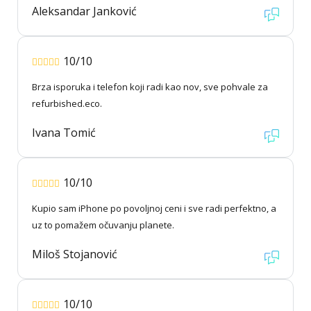
Aleksandar Janković
10/10
Brza isporuka i telefon koji radi kao nov, sve pohvale za
refurbished.eco.
Ivana Tomić
10/10
Kupio sam iPhone po povoljnoj ceni i sve radi perfektno, a
uz to pomažem očuvanju planete.
Miloš Stojanović
10/10