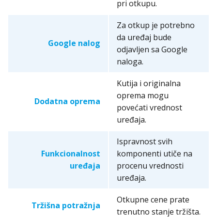
pri otkupu.
Za otkup je potrebno
da uređaj bude
Google nalog
odjavljen sa Google
naloga.
Kutija i originalna
oprema mogu
Dodatna oprema
povećati vrednost
uređaja.
Ispravnost svih
Funkcionalnost
komponenti utiče na
uređaja
procenu vrednosti
uređaja.
Otkupne cene prate
Tržišna potražnja
trenutno stanje tržišta.