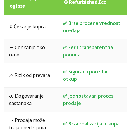
♻️ Refurbished.Eco
oglasa
✅ Brza procena vrednosti
⏳ Čekanje kupca
uređaja
💬 Cenkanje oko
✅ Fer i transparentna
cene
ponuda
✅ Siguran i pouzdan
⚠️ Rizik od prevara
otkup
🚗 Dogovaranje
✅ Jednostavan proces
sastanaka
prodaje
📅 Prodaja može
✅ Brza realizacija otkupa
trajati nedeljama