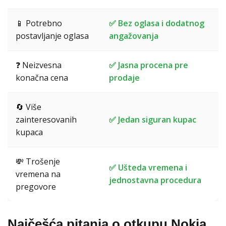
📱 Potrebno
✅ Bez oglasa i dodatnog
postavljanje oglasa
angažovanja
❓ Neizvesna
✅ Jasna procena pre
konačna cena
prodaje
🔄 Više
zainteresovanih
✅ Jedan siguran kupac
kupaca
💸 Trošenje
✅ Ušteda vremena i
vremena na
jednostavna procedura
pregovore
Najčešća pitanja o otkupu Nokia