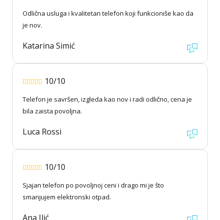
Odlična usluga i kvalitetan telefon koji funkcioniše kao da
je nov.
Katarina Simić
10/10
Telefon je savršen, izgleda kao nov i radi odlično, cena je
bila zaista povoljna.
Luca Rossi
10/10
Sjajan telefon po povoljnoj ceni i drago mi je što
smanjujem elektronski otpad.
Ana Ilić