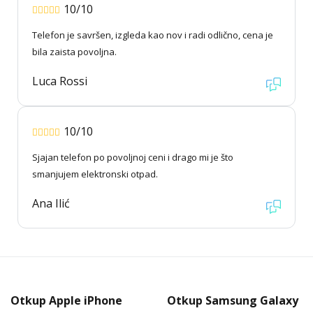
10/10
Telefon je savršen, izgleda kao nov i radi odlično, cena je
bila zaista povoljna.
Luca Rossi
10/10
Sjajan telefon po povoljnoj ceni i drago mi je što
smanjujem elektronski otpad.
Ana Ilić
Otkup Apple iPhone
Otkup Samsung Galaxy