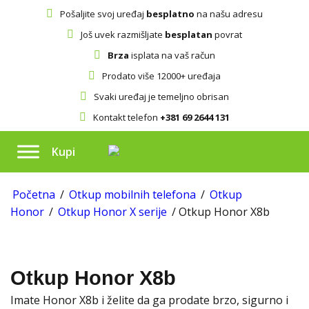
Pošaljite svoj uređaj
besplatno
na našu adresu
Još uvek razmišljate
besplatan
povrat
Brza
isplata na vaš račun
Prodato više 12000+ uređaja
Svaki uređaj je temeljno obrisan
Kontakt telefon
+381 69 2644 131
Kupi
Početna
/
Otkup mobilnih telefona
/
Otkup
Honor
/
Otkup Honor X serije
/ Otkup Honor X8b
Otkup Honor X8b
Imate Honor X8b i želite da ga prodate brzo, sigurno i