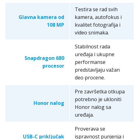
Testira se rad svih
Glavna kamera od
kamera, autofokus i
108 MP
kvalitet fotografija i
video snimaka.
Stabilnost rada
uređaja i ukupne
Snapdragon 680
performanse
procesor
predstavljaju važan
deo procene.
Pre završetka otkupa
potrebno je ukloniti
Honor nalog
Honor nalog sa
uređaja.
Proverava se
USB-C priključak
ispravnost punjenja i