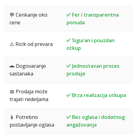
💬 Cenkanje oko
✅ Fer i transparentna
cene
ponuda
✅ Siguran i pouzdan
⚠️ Rizik od prevara
otkup
🚗 Dogovaranje
✅ Jednostavan proces
sastanaka
prodaje
📅 Prodaja može
✅ Brza realizacija otkupa
trajati nedeljama
📱 Potrebno
✅ Bez oglasa i dodatnog
postavljanje oglasa
angažovanja