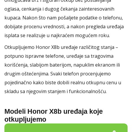
omogućava brz i siguran otkup bez postavljanja
oglasa, cenkanja i dugog čekanja zainteresovanih
kupaca. Nakon što nam pošaljete podatke o telefonu,
dobijate procenu vrednosti, a nakon pregleda uređaja
isplata se realizuje u najkraćem mogućem roku.
Otkupljujemo Honor X8b uređaje različitog stanja –
potpuno ispravne telefone, uređaje sa tragovima
korišćenja, slabijom baterijom, napuklim ekranom ili
drugim oštećenjima. Svaki telefon procenjujemo
pojedinačno kako biste dobili realnu otkupnu cenu u
skladu sa njegovim stanjem i funkcionalnošću.
Modeli Honor X8b uređaja koje
otkupljujemo