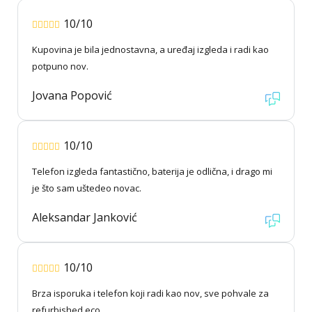
10/10
Kupovina je bila jednostavna, a uređaj izgleda i radi kao
potpuno nov.
Jovana Popović
10/10
Telefon izgleda fantastično, baterija je odlična, i drago mi
je što sam uštedeo novac.
Aleksandar Janković
10/10
Brza isporuka i telefon koji radi kao nov, sve pohvale za
refurbished.eco.