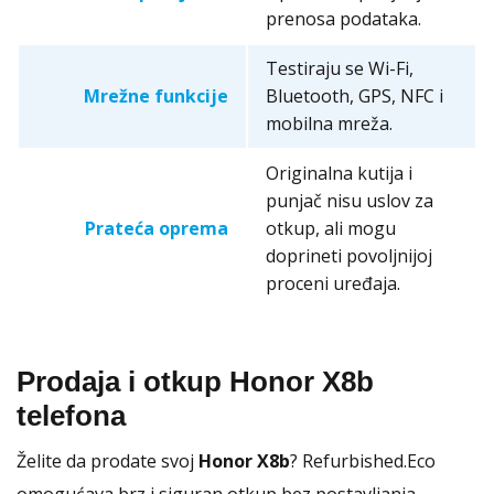
prenosa podataka.
Testiraju se Wi-Fi,
Mrežne funkcije
Bluetooth, GPS, NFC i
mobilna mreža.
Originalna kutija i
punjač nisu uslov za
Prateća oprema
otkup, ali mogu
doprineti povoljnijoj
proceni uređaja.
Prodaja i otkup Honor X8b
telefona
Želite da prodate svoj
Honor X8b
? Refurbished.Eco