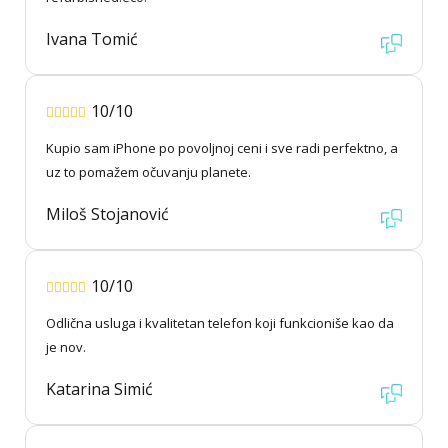
Ivana Tomić
10/10
Kupio sam iPhone po povoljnoj ceni i sve radi perfektno, a
uz to pomažem očuvanju planete.
Miloš Stojanović
10/10
Odlična usluga i kvalitetan telefon koji funkcioniše kao da
je nov.
Katarina Simić