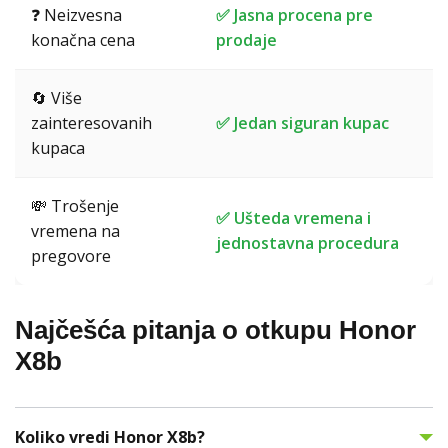
❓ Neizvesna
✅ Jasna procena pre
konačna cena
prodaje
🔄 Više
zainteresovanih
✅ Jedan siguran kupac
kupaca
💸 Trošenje
✅ Ušteda vremena i
vremena na
jednostavna procedura
pregovore
Najčešća pitanja o otkupu Honor
X8b
Koliko vredi Honor X8b?