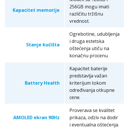
256GB mogu imati
Kapacitet memorije
različitu tržišnu
vrednost.
Ogrebotine, udubljenja
i druga estetska
Stanje kućišta
oštećenja utiču na
konačnu procenu.
Kapacitet baterije
predstavlja važan
Battery Health
kriterijum tokom
određivanja otkupne
cene.
Proverava se kvalitet
AMOLED ekran 90Hz
prikaza, odziv na dodir
i eventualna oštećenja.