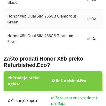
Black
Honor X8b Dual SIM 256GB Glamorous
✅ Da
Green
Honor X8b Dual SIM 256GB Titanium
✅ Da
Silver
Zašto prodati Honor X8b preko
Refurbished.Eco?
📢 Prodaja preko
♻️ Refurbished.Eco
oglasa
✅ Brza procena vrednosti
⏳ Čekanje kupca
uređaja