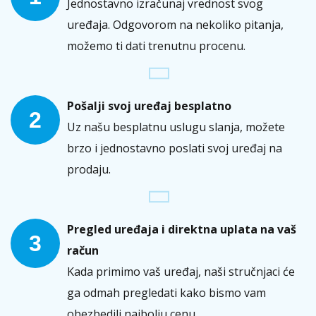
Jednostavno izračunaj vrednost svog
uređaja. Odgovorom na nekoliko pitanja,
možemo ti dati trenutnu procenu.
Pošalji svoj uređaj besplatno
2
Uz našu besplatnu uslugu slanja, možete
brzo i jednostavno poslati svoj uređaj na
prodaju.
Pregled uređaja i direktna uplata na vaš
3
račun
Kada primimo vaš uređaj, naši stručnjaci će
ga odmah pregledati kako bismo vam
obezbedili najbolju cenu.