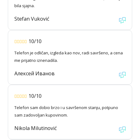
bila sjajna.
Stefan Vuković
10/10
Telefon je odličan, izgleda kao nov, radi savršeno, a cena
me prijatno iznenadila.
Алексей Иванов
10/10
Telefon sam dobio brzo i u savršenom stanju, potpuno
sam zadovoljan kupovinom.
Nikola Milutinović