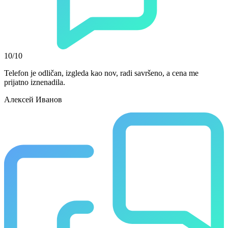
10/10
Telefon je odličan, izgleda kao nov, radi savršeno, a cena me
prijatno iznenadila.
Алексей Иванов