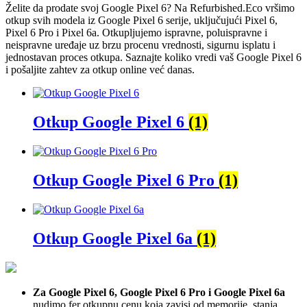
Želite da prodate svoj Google Pixel 6? Na Refurbished.Eco vršimo
otkup svih modela iz Google Pixel 6 serije, uključujući Pixel 6,
Pixel 6 Pro i Pixel 6a. Otkupljujemo ispravne, poluispravne i
neispravne uređaje uz brzu procenu vrednosti, sigurnu isplatu i
jednostavan proces otkupa. Saznajte koliko vredi vaš Google Pixel 6
i pošaljite zahtev za otkup online već danas.
Otkup Google Pixel 6
(1)
Otkup Google Pixel 6 Pro
(1)
Otkup Google Pixel 6a
(1)
Za Google Pixel 6, Google Pixel 6 Pro i Google Pixel 6a
nudimo fer otkupnu cenu koja zavisi od memorije, stanja