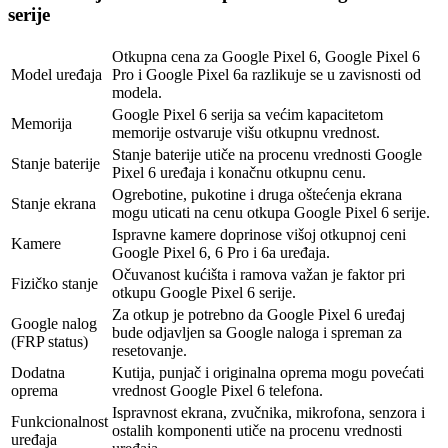
serije
Otkupna cena za Google Pixel 6, Google Pixel 6
Model uređaja
Pro i Google Pixel 6a razlikuje se u zavisnosti od
modela.
Google Pixel 6 serija sa većim kapacitetom
Memorija
memorije ostvaruje višu otkupnu vrednost.
Stanje baterije utiče na procenu vrednosti Google
Stanje baterije
Pixel 6 uređaja i konačnu otkupnu cenu.
Ogrebotine, pukotine i druga oštećenja ekrana
Stanje ekrana
mogu uticati na cenu otkupa Google Pixel 6 serije.
Ispravne kamere doprinose višoj otkupnoj ceni
Kamere
Google Pixel 6, 6 Pro i 6a uređaja.
Očuvanost kućišta i ramova važan je faktor pri
Fizičko stanje
otkupu Google Pixel 6 serije.
Za otkup je potrebno da Google Pixel 6 uređaj
Google nalog
bude odjavljen sa Google naloga i spreman za
(FRP status)
resetovanje.
Dodatna
Kutija, punjač i originalna oprema mogu povećati
oprema
vrednost Google Pixel 6 telefona.
Ispravnost ekrana, zvučnika, mikrofona, senzora i
Funkcionalnost
ostalih komponenti utiče na procenu vrednosti
uređaja