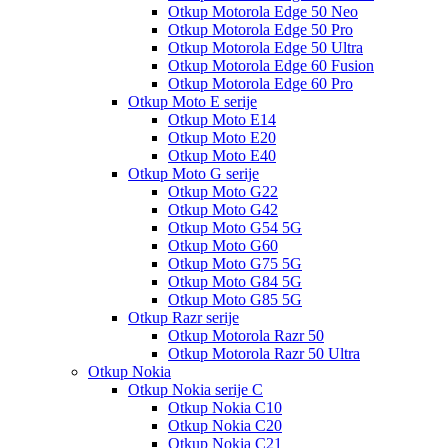
Otkup Motorola Edge 50 Neo
Otkup Motorola Edge 50 Pro
Otkup Motorola Edge 50 Ultra
Otkup Motorola Edge 60 Fusion
Otkup Motorola Edge 60 Pro
Otkup Moto E serije
Otkup Moto E14
Otkup Moto E20
Otkup Moto E40
Otkup Moto G serije
Otkup Moto G22
Otkup Moto G42
Otkup Moto G54 5G
Otkup Moto G60
Otkup Moto G75 5G
Otkup Moto G84 5G
Otkup Moto G85 5G
Otkup Razr serije
Otkup Motorola Razr 50
Otkup Motorola Razr 50 Ultra
Otkup Nokia
Otkup Nokia serije C
Otkup Nokia C10
Otkup Nokia C20
Otkup Nokia C21