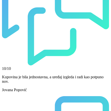
10/10
Kupovina je bila jednostavna, a uređaj izgleda i radi kao potpuno
nov.
Jovana Popović