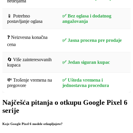
nedeljama
📱 Potrebno
✅ Bez oglasa i dodatnog
postavljanje oglasa
angažovanja
❓ Neizvesna konačna
✅ Jasna procena pre prodaje
cena
🔄 Više zainteresovanih
✅ Jedan siguran kupac
kupaca
💸 Trošenje vremena na
✅ Ušteda vremena i
pregovore
jednostavna procedura
Najčešća pitanja o otkupu Google Pixel 6
serije
Koje Google Pixel 6 modele otkupljujete?