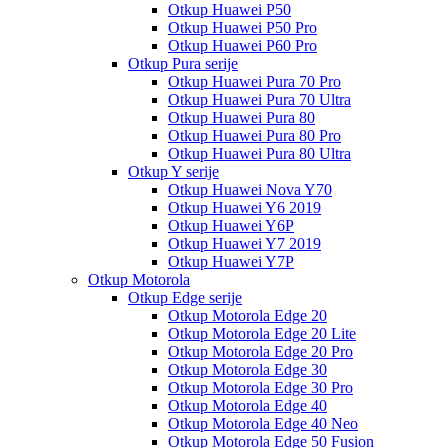
Otkup Huawei P50
Otkup Huawei P50 Pro
Otkup Huawei P60 Pro
Otkup Pura serije
Otkup Huawei Pura 70 Pro
Otkup Huawei Pura 70 Ultra
Otkup Huawei Pura 80
Otkup Huawei Pura 80 Pro
Otkup Huawei Pura 80 Ultra
Otkup Y serije
Otkup Huawei Nova Y70
Otkup Huawei Y6 2019
Otkup Huawei Y6P
Otkup Huawei Y7 2019
Otkup Huawei Y7P
Otkup Motorola
Otkup Edge serije
Otkup Motorola Edge 20
Otkup Motorola Edge 20 Lite
Otkup Motorola Edge 20 Pro
Otkup Motorola Edge 30
Otkup Motorola Edge 30 Pro
Otkup Motorola Edge 40
Otkup Motorola Edge 40 Neo
Otkup Motorola Edge 50 Fusion