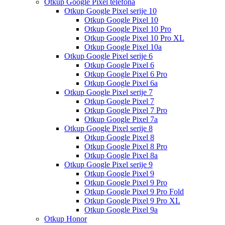
Otkup Google Pixel telefona
Otkup Google Pixel serije 10
Otkup Google Pixel 10
Otkup Google Pixel 10 Pro
Otkup Google Pixel 10 Pro XL
Otkup Google Pixel 10a
Otkup Google Pixel serije 6
Otkup Google Pixel 6
Otkup Google Pixel 6 Pro
Otkup Google Pixel 6a
Otkup Google Pixel serije 7
Otkup Google Pixel 7
Otkup Google Pixel 7 Pro
Otkup Google Pixel 7a
Otkup Google Pixel serije 8
Otkup Google Pixel 8
Otkup Google Pixel 8 Pro
Otkup Google Pixel 8a
Otkup Google Pixel serije 9
Otkup Google Pixel 9
Otkup Google Pixel 9 Pro
Otkup Google Pixel 9 Pro Fold
Otkup Google Pixel 9 Pro XL
Otkup Google Pixel 9a
Otkup Honor