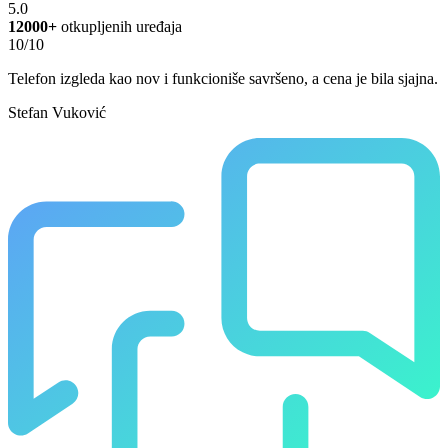
5.0
12000+
otkupljenih uređaja
10/10
Telefon izgleda kao nov i funkcioniše savršeno, a cena je bila sjajna.
Stefan Vuković