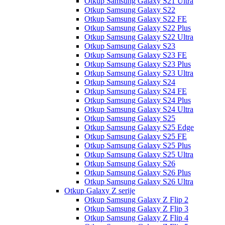
Otkup Samsung Galaxy S21 Ultra
Otkup Samsung Galaxy S22
Otkup Samsung Galaxy S22 FE
Otkup Samsung Galaxy S22 Plus
Otkup Samsung Galaxy S22 Ultra
Otkup Samsung Galaxy S23
Otkup Samsung Galaxy S23 FE
Otkup Samsung Galaxy S23 Plus
Otkup Samsung Galaxy S23 Ultra
Otkup Samsung Galaxy S24
Otkup Samsung Galaxy S24 FE
Otkup Samsung Galaxy S24 Plus
Otkup Samsung Galaxy S24 Ultra
Otkup Samsung Galaxy S25
Otkup Samsung Galaxy S25 Edge
Otkup Samsung Galaxy S25 FE
Otkup Samsung Galaxy S25 Plus
Otkup Samsung Galaxy S25 Ultra
Otkup Samsung Galaxy S26
Otkup Samsung Galaxy S26 Plus
Otkup Samsung Galaxy S26 Ultra
Otkup Galaxy Z serije
Otkup Samsung Galaxy Z Flip 2
Otkup Samsung Galaxy Z Flip 3
Otkup Samsung Galaxy Z Flip 4