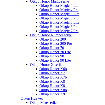
Otkup Honor Magic serije
Otkup Honor Magic 4 Lite
Otkup Honor Magic 4 Pro
Otkup Honor Magic 5 Lite
Otkup Honor Magic 5 Pro
Otkup Honor Magic 6 Lite
Otkup Honor Magic 6 Pro
Otkup Honor Magic 7 Pro
Otkup Honor Number serije
Otkup Honor 200
Otkup Honor 200 Pro
Otkup Honor 70
Otkup Honor 70 Lite
Otkup Honor 90
Otkup Honor 90 Lite
Otkup Honor X serije
Otkup Honor X6b
Otkup Honor X7
Otkup Honor X7b
Otkup Honor X8
Otkup Honor X8a
Otkup Honor X8b
Otkup Honor X9
Otkup Huawei
Otkup Mate serije