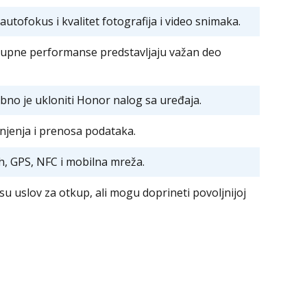
autofokus i kvalitet fotografija i video snimaka.
ukupne performanse predstavljaju važan deo
bno je ukloniti Honor nalog sa uređaja.
njenja i prenosa podataka.
th, GPS, NFC i mobilna mreža.
isu uslov za otkup, ali mogu doprineti povoljnijoj