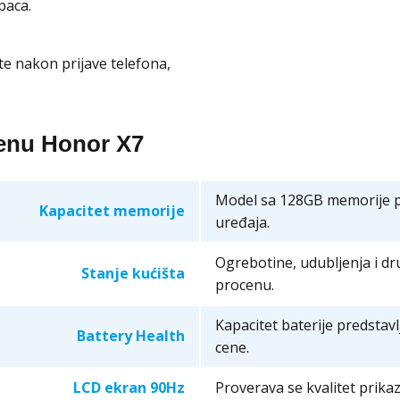
paca.
te nakon prijave telefona,
cenu Honor X7
Model sa 128GB memorije pr
Kapacitet memorije
uređaja.
Ogrebotine, udubljenja i d
Stanje kućišta
procenu.
Kapacitet baterije predstav
Battery Health
cene.
LCD ekran 90Hz
Proverava se kvalitet prikaz