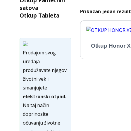
Otkup Pametnih
satova
Prikazan jedan rezul
Otkup Tableta
Otkup Honor X
Prodajom svog
uređaja
produžavate njegov
životni vek i
smanjujete
elektronski otpad.
Na taj način
doprinosite
očuvanju životne