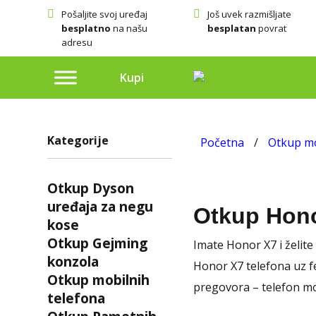
Pošaljite svoj uređaj
Još uvek razmišljate
besplatno
na našu
besplatan
povrat
adresu
Kupi
Kategorije
Početna
/
Otkup mo
Otkup Dyson
uređaja za negu
Otkup Hon
kose
Otkup Gejming
Imate Honor X7 i želit
konzola
Honor X7 telefona uz f
Otkup mobilnih
pregovora – telefon mo
telefona