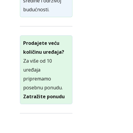
sredine i održivoj
budućnosti.
Prodajete veću
količinu uređaja?
Za više od 10
uređaja
pripremamo
posebnu ponudu.
Zatražite ponudu