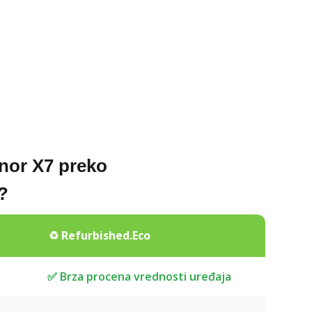
nor X7 preko
?
a
♻️ Refurbished.Eco
✅ Brza procena vrednosti uređaja