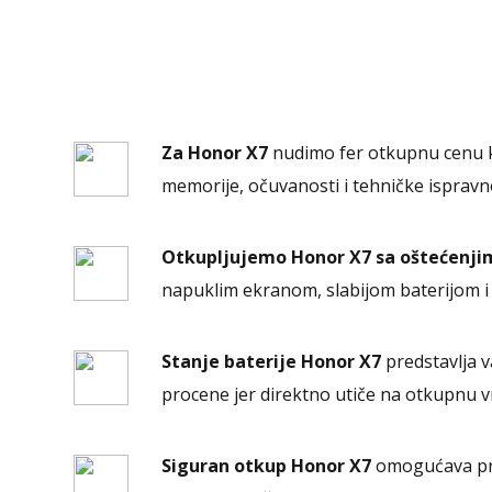
Za Honor X7
nudimo fer otkupnu cenu ko
memorije, očuvanosti i tehničke ispravn
Otkupljujemo Honor X7 sa oštećenji
napuklim ekranom, slabijom baterijom i
Stanje baterije Honor X7
predstavlja v
procene jer direktno utiče na otkupnu v
Siguran otkup Honor X7
omogućava pro