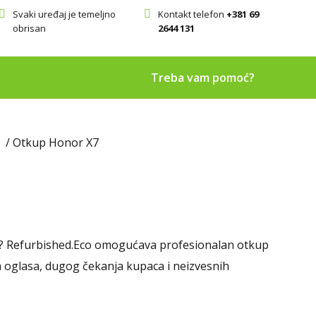
Svaki uređaj je temeljno
Kontakt telefon
+381 69
obrisan
2644 131
Treba vam pomoć?
/ Otkup Honor X7
ja? Refurbished.Eco omogućava profesionalan otkup
a oglasa, dugog čekanja kupaca i neizvesnih