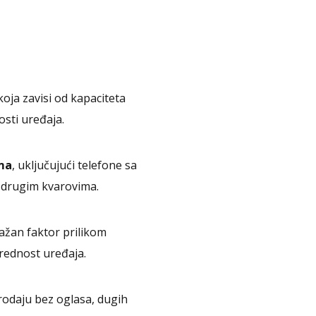
ja zavisi od kapaciteta
osti uređaja.
ma
, uključujući telefone sa
 drugim kvarovima.
ažan faktor prilikom
rednost uređaja.
daju bez oglasa, dugih