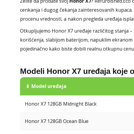
Želite da prodate svoj
Honor X7
? Refurbished.Eco 
cenkanja i dugog čekanja zainteresovanih kupaca.
procenu vrednosti, a nakon pregleda uređaja ispl
Otkupljujemo Honor X7 uređaje različitog stanja –
korišćenja, slabijom baterijom, napuklim ekranom 
pojedinačno kako biste dobili realnu otkupnu cenu
Modeli Honor X7 uređaja koje 
📱 Model uređaja
Honor X7 128GB Midnight Black
Honor X7 128GB Ocean Blue