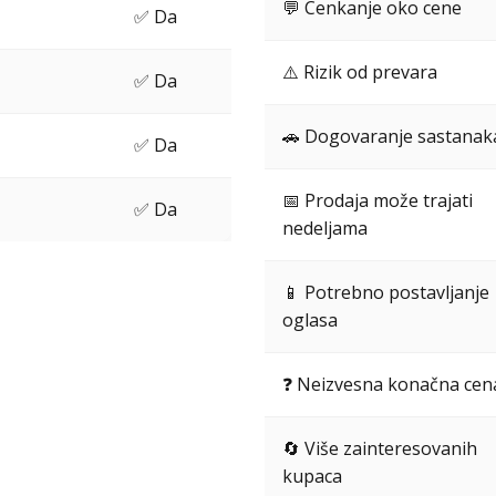
💬 Cenkanje oko cene
✅ Da
⚠️ Rizik od prevara
✅ Da
🚗 Dogovaranje sastanak
✅ Da
📅 Prodaja može trajati
✅ Da
nedeljama
📱 Potrebno postavljanje
oglasa
❓ Neizvesna konačna cen
🔄 Više zainteresovanih
kupaca