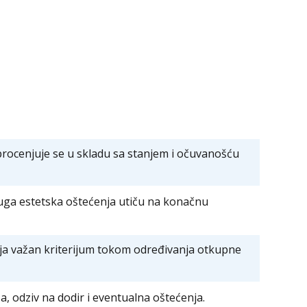
ocenjuje se u skladu sa stanjem i očuvanošću
ruga estetska oštećenja utiču na konačnu
lja važan kriterijum tokom određivanja otkupne
a, odziv na dodir i eventualna oštećenja.