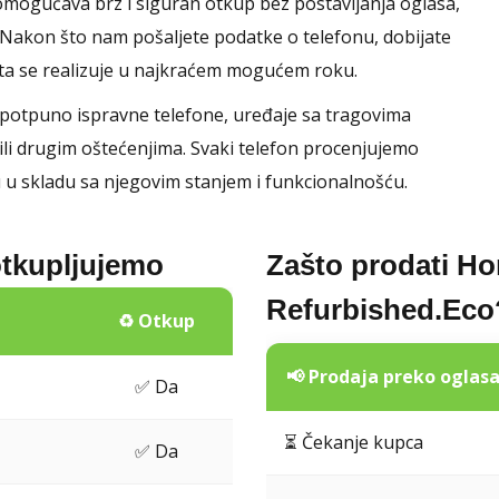
omogućava brz i siguran otkup bez postavljanja oglasa,
 Nakon što nam pošaljete podatke o telefonu, dobijate
ata se realizuje u najkraćem mogućem roku.
 potpuno ispravne telefone, uređaje sa tragovima
ili drugim oštećenjima. Svaki telefon procenjujemo
 u skladu sa njegovim stanjem i funkcionalnošću.
otkupljujemo
Zašto prodati Ho
Refurbished.Eco
♻️ Otkup
📢 Prodaja preko oglas
✅ Da
⏳ Čekanje kupca
✅ Da