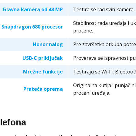
Glavna kamera od 48 MP
Testira se rad svih kamera, 
Stabilnost rada uređaja i 
Snapdragon 680 procesor
procene.
Honor nalog
Pre završetka otkupa potre
USB-C priključak
Proverava se ispravnost pu
Mrežne funkcije
Testiraju se Wi-Fi, Bluetoo
Originalna kutija i punjač n
Prateća oprema
proceni uređaja.
elefona