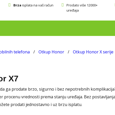
Brza
isplata na vaš račun
Prodato više 12000+
uređaja
bilnih telefona
/
Otkup Honor
/
Otkup Honor X serije
or X7
e da ga prodate brzo, sigurno i bez nepotrebnih komplikaci
er procenu vrednosti prema stanju uređaja. Bez postavljanj
žete prodati jednostavno i uz brzu isplatu.