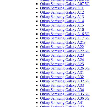
Otkup Samsung Galaxy A07 5G
Otkup Samsung Galaxy A11
Otkup Samsung Galaxy A12
Otkup Samsung Galaxy A13
Otkup Samsung Galaxy A14
Otkup Samsung Galaxy A15
Otkup Samsung Galaxy A16
Otkup Samsung Galaxy A16 5G
Otkup Samsung Galaxy A17 5G
Otkup Samsung Galaxy A21s
Otkup Samsung Galaxy A22
Otkup Samsung Galaxy A22 5G
Otkup Samsung Galaxy A23
Otkup Samsung Galaxy A24
Otkup Samsung Galaxy A25
Otkup Samsung Galaxy A26 5G
Otkup Samsung Galaxy A31
Otkup Samsung Galaxy A32
Otkup Samsung Galaxy A32 5G
Otkup Samsung Galaxy A33
Otkup Samsung Galaxy A34
Otkup Samsung Galaxy A35 5G
Otkup Samsung Galaxy A36 5G
Otkup Samsung Galaxy A41
Otkup Samsung Galaxy A42