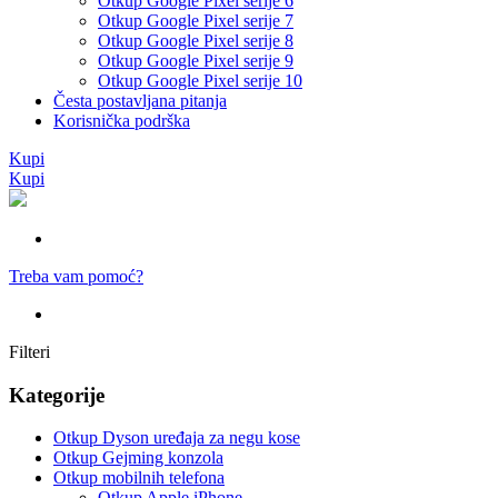
Otkup Google Pixel serije 6
Otkup Google Pixel serije 7
Otkup Google Pixel serije 8
Otkup Google Pixel serije 9
Otkup Google Pixel serije 10
Česta postavljana pitanja
Korisnička podrška
Kupi
Kupi
Treba vam pomoć?
Filteri
Kategorije
Otkup Dyson uređaja za negu kose
Otkup Gejming konzola
Otkup mobilnih telefona
Otkup Apple iPhone