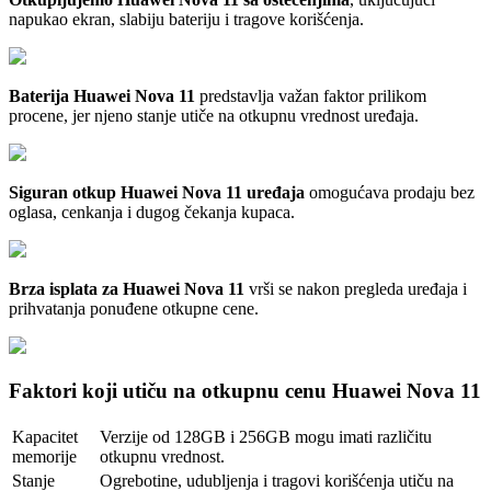
napukao ekran, slabiju bateriju i tragove korišćenja.
Baterija Huawei Nova 11
predstavlja važan faktor prilikom
procene, jer njeno stanje utiče na otkupnu vrednost uređaja.
Siguran otkup Huawei Nova 11 uređaja
omogućava prodaju bez
oglasa, cenkanja i dugog čekanja kupaca.
Brza isplata za Huawei Nova 11
vrši se nakon pregleda uređaja i
prihvatanja ponuđene otkupne cene.
Faktori koji utiču na otkupnu cenu Huawei Nova 11
Kapacitet
Verzije od 128GB i 256GB mogu imati različitu
memorije
otkupnu vrednost.
Stanje
Ogrebotine, udubljenja i tragovi korišćenja utiču na