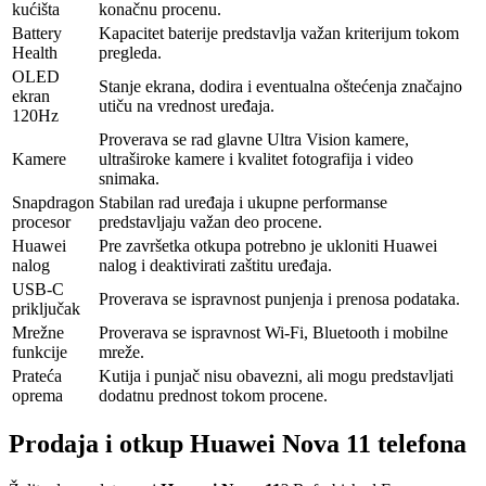
kućišta
konačnu procenu.
Battery
Kapacitet baterije predstavlja važan kriterijum tokom
Health
pregleda.
OLED
Stanje ekrana, dodira i eventualna oštećenja značajno
ekran
utiču na vrednost uređaja.
120Hz
Proverava se rad glavne Ultra Vision kamere,
Kamere
ultraširoke kamere i kvalitet fotografija i video
snimaka.
Snapdragon
Stabilan rad uređaja i ukupne performanse
procesor
predstavljaju važan deo procene.
Huawei
Pre završetka otkupa potrebno je ukloniti Huawei
nalog
nalog i deaktivirati zaštitu uređaja.
USB-C
Proverava se ispravnost punjenja i prenosa podataka.
priključak
Mrežne
Proverava se ispravnost Wi-Fi, Bluetooth i mobilne
funkcije
mreže.
Prateća
Kutija i punjač nisu obavezni, ali mogu predstavljati
oprema
dodatnu prednost tokom procene.
Prodaja i otkup Huawei Nova 11 telefona