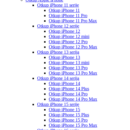
Otkup iPhone 11 serije
Otkup iPhone 11
Otkup iPhone 11 Pro
Otkup iPhone 11 Pro Max
Otkup iPhone 12 serije
Otkup iPhone 12
Otkup iPhone 12 mini
Otkup iPhone 12 Pro
Otkup iPhone 12 Pro Max
Otkup iPhone 13 serija
Otkup iPhone 13
Otkup iPhone 13 mini
Otkup iPhone 13 Pro
Otkup iPhone 13 Pro Max
Otkup iPhone 14 serija
Otkup iPhone 14
Otkup iPhone 14 Plus
Otkup iPhone 14 Pro
Otkup iPhone 14 Pro Max
Otkup iPhone 15 serije
Otkup iPhone 15
Otkup iPhone 15 Plus
Otkup iPhone 15 Pro
Otkup iPhone 15 Pro Max