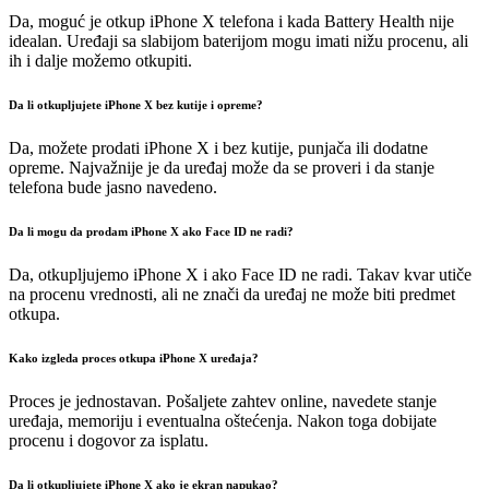
Da, moguć je otkup iPhone X telefona i kada Battery Health nije
idealan. Uređaji sa slabijom baterijom mogu imati nižu procenu, ali
ih i dalje možemo otkupiti.
Da li otkupljujete iPhone X bez kutije i opreme?
Da, možete prodati iPhone X i bez kutije, punjača ili dodatne
opreme. Najvažnije je da uređaj može da se proveri i da stanje
telefona bude jasno navedeno.
Da li mogu da prodam iPhone X ako Face ID ne radi?
Da, otkupljujemo iPhone X i ako Face ID ne radi. Takav kvar utiče
na procenu vrednosti, ali ne znači da uređaj ne može biti predmet
otkupa.
Kako izgleda proces otkupa iPhone X uređaja?
Proces je jednostavan. Pošaljete zahtev online, navedete stanje
uređaja, memoriju i eventualna oštećenja. Nakon toga dobijate
procenu i dogovor za isplatu.
Da li otkupljujete iPhone X ako je ekran napukao?