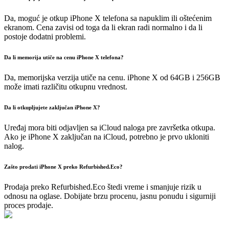
Da, moguć je otkup iPhone X telefona sa napuklim ili oštećenim
ekranom. Cena zavisi od toga da li ekran radi normalno i da li
postoje dodatni problemi.
Da li memorija utiče na cenu iPhone X telefona?
Da, memorijska verzija utiče na cenu. iPhone X od 64GB i 256GB
može imati različitu otkupnu vrednost.
Da li otkupljujete zaključan iPhone X?
Uređaj mora biti odjavljen sa iCloud naloga pre završetka otkupa.
Ako je iPhone X zaključan na iCloud, potrebno je prvo ukloniti
nalog.
Zašto prodati iPhone X preko Refurbished.Eco?
Prodaja preko Refurbished.Eco štedi vreme i smanjuje rizik u
odnosu na oglase. Dobijate brzu procenu, jasnu ponudu i sigurniji
proces prodaje.