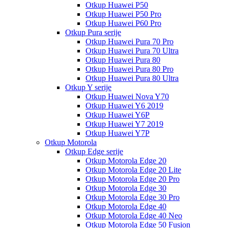
Otkup Huawei P50
Otkup Huawei P50 Pro
Otkup Huawei P60 Pro
Otkup Pura serije
Otkup Huawei Pura 70 Pro
Otkup Huawei Pura 70 Ultra
Otkup Huawei Pura 80
Otkup Huawei Pura 80 Pro
Otkup Huawei Pura 80 Ultra
Otkup Y serije
Otkup Huawei Nova Y70
Otkup Huawei Y6 2019
Otkup Huawei Y6P
Otkup Huawei Y7 2019
Otkup Huawei Y7P
Otkup Motorola
Otkup Edge serije
Otkup Motorola Edge 20
Otkup Motorola Edge 20 Lite
Otkup Motorola Edge 20 Pro
Otkup Motorola Edge 30
Otkup Motorola Edge 30 Pro
Otkup Motorola Edge 40
Otkup Motorola Edge 40 Neo
Otkup Motorola Edge 50 Fusion