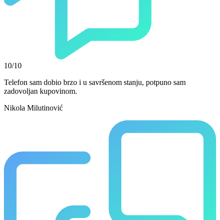
10/10
Telefon sam dobio brzo i u savršenom stanju, potpuno sam
zadovoljan kupovinom.
Nikola Milutinović