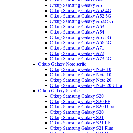
Otkup Samsung Galaxy A51
Otkup Samsung Galaxy A52 4G
Otkup Samsung Galaxy A52 5G
Otkup Samsung Galaxy A52s 5G
Otkup Samsung Galaxy A53
Otkup Samsung Galaxy A54
Otkup Samsung Galaxy A55 5G
Otkup Samsung Galaxy A56 5G
Otkup Samsung Galaxy A71
Otkup Samsung Galaxy A72
Otkup Samsung Galaxy A73 5G
Otkup Galaxy Note serije
Otkup Samsung Galaxy Note 10
Otkup Samsung Galaxy Note 10+
Otkup Samsung Galaxy Note 20
Otkup Samsung Galaxy Note 20 Ultra
Otkup Galaxy S serije
Otkup Samsung Galaxy S20
Otkup Samsung Galaxy S20 FE
Otkup Samsung Galaxy S20 Ultra
Otkup Samsung Galaxy S20+
Otkup Samsung Galaxy S21
Otkup Samsung Galaxy S21 FE
Otkup Samsung Galaxy S21 Plus