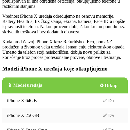
poluispravan ili ima određena oštećenja, otkupljujemo telefone u
različitim stanjima.
Vrednost iPhone X uređaja određujemo na osnovu memorije,
Battery Health-a, fizičkog stanja, ekrana, kamera, Face ID-a i opšte
ispravnosti telefona. Nakon procene dobijaš konkretnu ponudu bez
skrivenih troškova i bez dodatnih obaveza.
Kada prodaš svoj iPhone X kroz Refurbished.Eco, pomažeš
produženju životnog veka uređaja i smanjenju elektronskog otpada.
Umesto da telefon stoji neiskorišćen, dobija novu priliku za
korišćenje kroz proces profesionalne provere, obnove i testiranja.
Modeli iPhone X uređaja koje otkupljujemo
📱 Model uređaja
♻️ Otkup
iPhone X 64GB
✅ Da
iPhone X 256GB
✅ Da