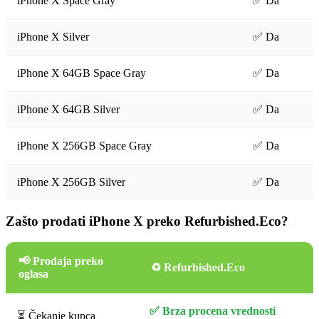
iPhone X Space Gray
✅ Da
iPhone X Silver
✅ Da
iPhone X 64GB Space Gray
✅ Da
iPhone X 64GB Silver
✅ Da
iPhone X 256GB Space Gray
✅ Da
iPhone X 256GB Silver
✅ Da
Zašto prodati iPhone X preko Refurbished.Eco?
📢 Prodaja preko
♻️ Refurbished.Eco
oglasa
✅ Brza procena vrednosti
⏳ Čekanje kupca