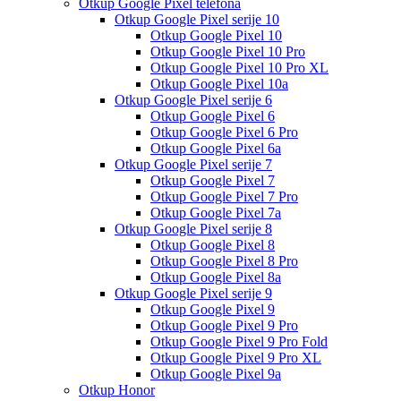
Otkup Google Pixel telefona
Otkup Google Pixel serije 10
Otkup Google Pixel 10
Otkup Google Pixel 10 Pro
Otkup Google Pixel 10 Pro XL
Otkup Google Pixel 10a
Otkup Google Pixel serije 6
Otkup Google Pixel 6
Otkup Google Pixel 6 Pro
Otkup Google Pixel 6a
Otkup Google Pixel serije 7
Otkup Google Pixel 7
Otkup Google Pixel 7 Pro
Otkup Google Pixel 7a
Otkup Google Pixel serije 8
Otkup Google Pixel 8
Otkup Google Pixel 8 Pro
Otkup Google Pixel 8a
Otkup Google Pixel serije 9
Otkup Google Pixel 9
Otkup Google Pixel 9 Pro
Otkup Google Pixel 9 Pro Fold
Otkup Google Pixel 9 Pro XL
Otkup Google Pixel 9a
Otkup Honor