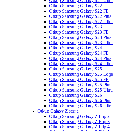
Otkup Samsung Galaxy S21 Ultra
Otkup Samsung Galaxy S22
Otkup Samsung Galaxy S22 FE
Otkup Samsung Galaxy S22 Plus
Otkup Samsung Galaxy S22 Ultra
Otkup Samsung Galaxy S23
Otkup Samsung Galaxy S23 FE
Otkup Samsung Galaxy S23 Plus
Otkup Samsung Galaxy S23 Ultra
Otkup Samsung Galaxy S24
Otkup Samsung Galaxy S24 FE
Otkup Samsung Galaxy S24 Plus
Otkup Samsung Galaxy S24 Ultra
Otkup Samsung Galaxy S25
Otkup Samsung Galaxy S25 Edge
Otkup Samsung Galaxy S25 FE
Otkup Samsung Galaxy S25 Plus
Otkup Samsung Galaxy S25 Ultra
Otkup Samsung Galaxy S26
Otkup Samsung Galaxy S26 Plus
Otkup Samsung Galaxy S26 Ultra
Otkup Galaxy Z serije
Otkup Samsung Galaxy Z Flip 2
Otkup Samsung Galaxy Z Flip 3
Otkup Samsung Galaxy Z Flip 4