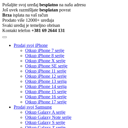
Pošaljite svoj uređaj
besplatno
na našu adresu
Još uvek razmišljate
besplatan
povrat
Brza
isplata na vaš račun
Prodato više 12000+ uređaja
Svaki uređaj je temeljno obrisan
Kontakt telefon
+381 69 2644 131
Prodaj svoj iPhone
Otkup iPhone 7 serije
Otkup iPhone 8 serije
Otkup iPhone X serije
Otkup iPhone SE serije
Otkup iPhone 11 serije
Otkup iPhone 12 serije
Otkup iPhone 13 serija
Otkup iPhone 14 serija
Otkup iPhone 15 serije
Otkup iPhone 16 serije
Otkup iPhone 17 serije
Prodaj svoj Samsung
Otkup Galaxy A serije
Otkup Galaxy Note serije
Otkup Galaxy S serije
Otkup Galaxy Z serije