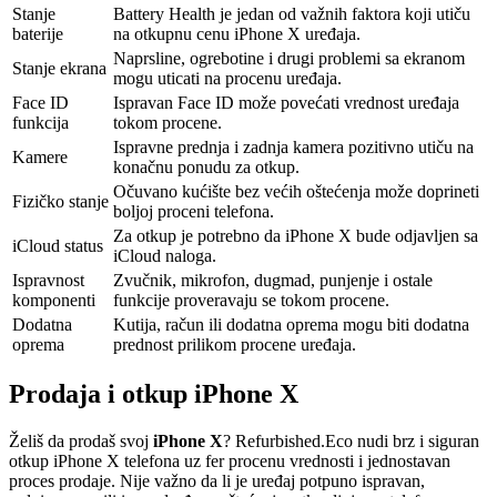
Stanje
Battery Health je jedan od važnih faktora koji utiču
baterije
na otkupnu cenu iPhone X uređaja.
Naprsline, ogrebotine i drugi problemi sa ekranom
Stanje ekrana
mogu uticati na procenu uređaja.
Face ID
Ispravan Face ID može povećati vrednost uređaja
funkcija
tokom procene.
Ispravne prednja i zadnja kamera pozitivno utiču na
Kamere
konačnu ponudu za otkup.
Očuvano kućište bez većih oštećenja može doprineti
Fizičko stanje
boljoj proceni telefona.
Za otkup je potrebno da iPhone X bude odjavljen sa
iCloud status
iCloud naloga.
Ispravnost
Zvučnik, mikrofon, dugmad, punjenje i ostale
komponenti
funkcije proveravaju se tokom procene.
Dodatna
Kutija, račun ili dodatna oprema mogu biti dodatna
oprema
prednost prilikom procene uređaja.
Prodaja i otkup iPhone X
Želiš da prodaš svoj
iPhone X
? Refurbished.Eco nudi brz i siguran
otkup iPhone X telefona uz fer procenu vrednosti i jednostavan
proces prodaje. Nije važno da li je uređaj potpuno ispravan,