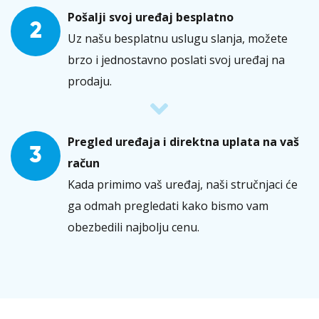
Pošalji svoj uređaj besplatno
2
Uz našu besplatnu uslugu slanja, možete
brzo i jednostavno poslati svoj uređaj na
prodaju.
Pregled uređaja i direktna uplata na vaš
3
račun
Kada primimo vaš uređaj, naši stručnjaci će
ga odmah pregledati kako bismo vam
obezbedili najbolju cenu.