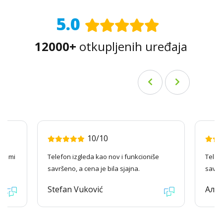
5.0
12000+
otkupljenih uređaja
10/10
ago mi
Telefon izgleda kao nov i funkcioniše
Telef
savršeno, a cena je bila sjajna.
savrš
Stefan Vuković
Але