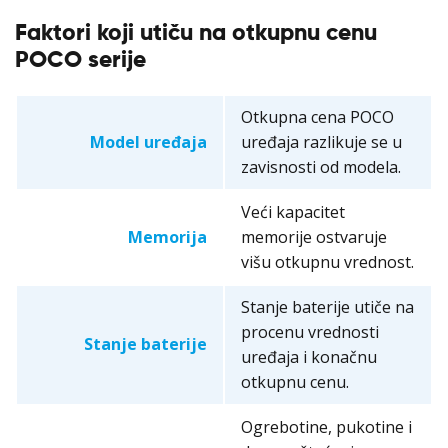
Faktori koji utiču na otkupnu cenu
POCO serije
Otkupna cena POCO
Model uređaja
uređaja razlikuje se u
zavisnosti od modela.
Veći kapacitet
Memorija
memorije ostvaruje
višu otkupnu vrednost.
Stanje baterije utiče na
procenu vrednosti
Stanje baterije
uređaja i konačnu
otkupnu cenu.
Ogrebotine, pukotine i