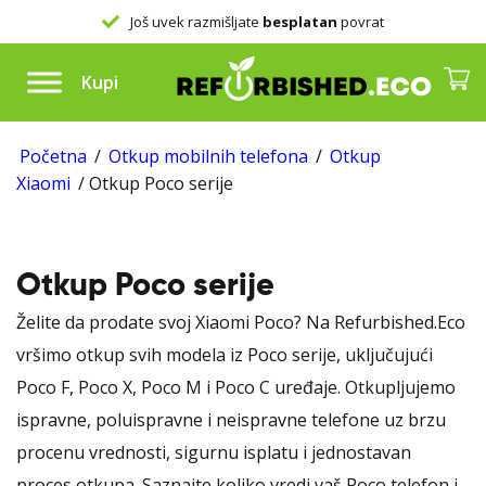
splatan
povrat
Brza
isplata na
Kupi
Početna
/
Otkup mobilnih telefona
/
Otkup
Xiaomi
/ Otkup Poco serije
Otkup Poco serije
Želite da prodate svoj Xiaomi Poco? Na Refurbished.Eco
vršimo otkup svih modela iz Poco serije, uključujući
Poco F, Poco X, Poco M i Poco C uređaje. Otkupljujemo
ispravne, poluispravne i neispravne telefone uz brzu
procenu vrednosti, sigurnu isplatu i jednostavan
proces otkupa. Saznajte koliko vredi vaš Poco telefon i