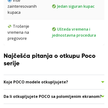
Više
zainteresovanih
Jedan siguran kupac
kupaca
Trošenje
Ušteda vremena i
vremena na
jednostavna procedura
pregovore
Najčešća pitanja o otkupu Poco
serije
Koje POCO modele otkupljujete?
Da li otkupljujete POCO sa polomljenim ekranom?