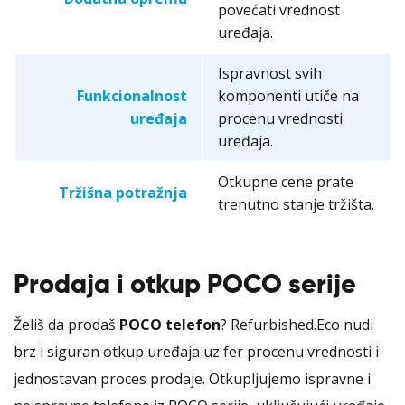
povećati vrednost
uređaja.
Ispravnost svih
Funkcionalnost
komponenti utiče na
uređaja
procenu vrednosti
uređaja.
Otkupne cene prate
Tržišna potražnja
trenutno stanje tržišta.
Prodaja i otkup POCO serije
Želiš da prodaš
POCO telefon
? Refurbished.Eco nudi
brz i siguran otkup uređaja uz fer procenu vrednosti i
jednostavan proces prodaje. Otkupljujemo ispravne i