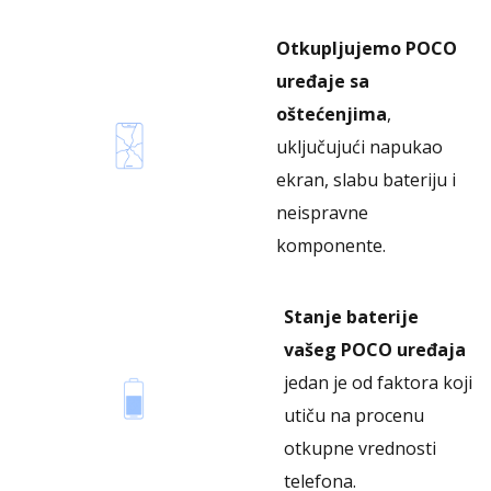
Otkupljujemo POCO
uređaje sa
oštećenjima
,
uključujući napukao
ekran, slabu bateriju i
neispravne
komponente.
Stanje baterije
vašeg POCO uređaja
jedan je od faktora koji
utiču na procenu
otkupne vrednosti
telefona.