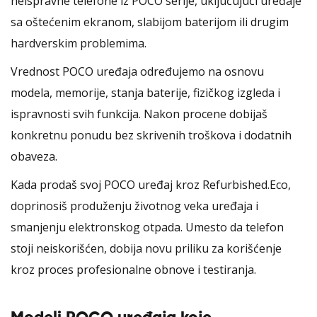
neispravne telefone iz POCO serije, uključujući uređaje
sa oštećenim ekranom, slabijom baterijom ili drugim
hardverskim problemima.
Vrednost POCO uređaja određujemo na osnovu
modela, memorije, stanja baterije, fizičkog izgleda i
ispravnosti svih funkcija. Nakon procene dobijaš
konkretnu ponudu bez skrivenih troškova i dodatnih
obaveza.
Kada prodaš svoj POCO uređaj kroz Refurbished.Eco,
doprinosiš produženju životnog veka uređaja i
smanjenju elektronskog otpada. Umesto da telefon
stoji neiskorišćen, dobija novu priliku za korišćenje
kroz proces profesionalne obnove i testiranja.