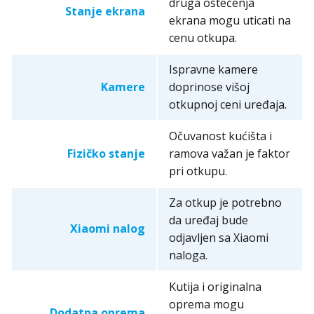
druga oštećenja
Stanje ekrana
ekrana mogu uticati na
cenu otkupa.
Ispravne kamere
Kamere
doprinose višoj
otkupnoj ceni uređaja.
Očuvanost kućišta i
Fizičko stanje
ramova važan je faktor
pri otkupu.
Za otkup je potrebno
da uređaj bude
Xiaomi nalog
odjavljen sa Xiaomi
naloga.
Kutija i originalna
oprema mogu
Dodatna oprema