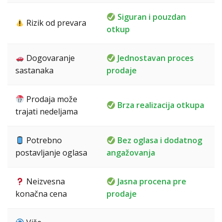
Siguran i pouzdan
Rizik od prevara
otkup
Dogovaranje
Jednostavan proces
sastanaka
prodaje
Prodaja može
Brza realizacija otkupa
trajati nedeljama
Potrebno
Bez oglasa i dodatnog
postavljanje oglasa
angažovanja
Neizvesna
Jasna procena pre
konačna cena
prodaje