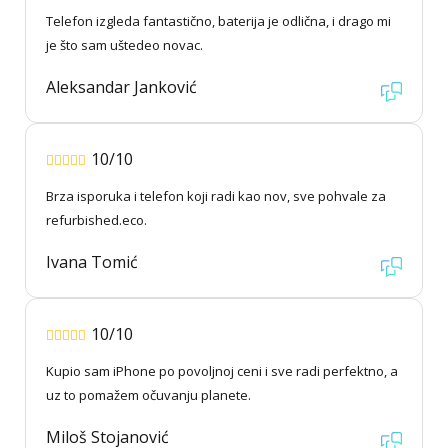
Telefon izgleda fantastično, baterija je odlična, i drago mi
je što sam uštedeo novac.
Aleksandar Janković
10/10
Brza isporuka i telefon koji radi kao nov, sve pohvale za
refurbished.eco.
Ivana Tomić
10/10
Kupio sam iPhone po povoljnoj ceni i sve radi perfektno, a
uz to pomažem očuvanju planete.
Miloš Stojanović