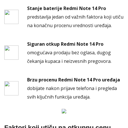
Stanje baterije Redmi Note 14 Pro
predstavlja jedan od važnih faktora koji utiču
na konačnu procenu vrednosti uređaja.
Siguran otkup Redmi Note 14 Pro
omogućava prodaju bez oglasa, dugog
čekanja kupaca i neizvesnih pregovora.
Brzu procenu Redmi Note 14 Pro uređaja
dobijate nakon prijave telefona i pregleda
svih ključnih funkcija uređaja.
Faktori koji utiču na otkupnu cenu