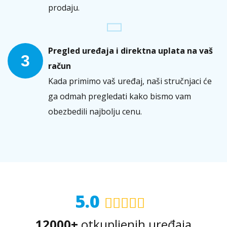
prodaju.
Pregled uređaja i direktna uplata na vaš
3
račun
Kada primimo vaš uređaj, naši stručnjaci će
ga odmah pregledati kako bismo vam
obezbedili najbolju cenu.
5.0
12000+
otkupljenih uređaja