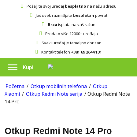
Pošaljite svoj uređaj
besplatno
na našu adresu
Još uvek razmišljate
besplatan
povrat
Brza
isplata na vaš račun
Prodato više 12000+ uređaja
Svaki uređaj je temeljno obrisan
Kontakt telefon
+381 69 2644 131
Kupi
Početna
/
Otkup mobilnih telefona
/
Otkup
Xiaomi
/
Otkup Redmi Note serija
/ Otkup Redmi Note
14 Pro
Otkup Redmi Note 14 Pro