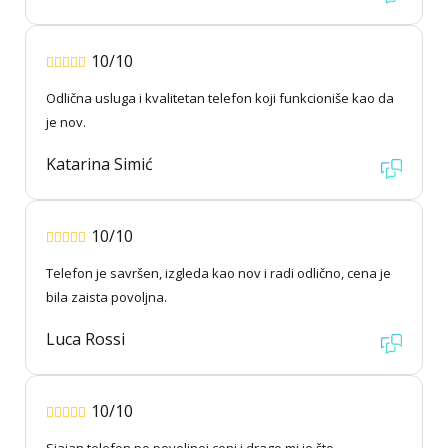
10/10
Odlična usluga i kvalitetan telefon koji funkcioniše kao da
je nov.
Katarina Simić
10/10
Telefon je savršen, izgleda kao nov i radi odlično, cena je
bila zaista povoljna.
Luca Rossi
10/10