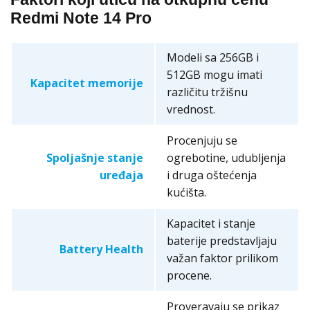
Redmi Note 14 Pro
Modeli sa 256GB i
512GB mogu imati
Kapacitet memorije
različitu tržišnu
vrednost.
Procenjuju se
Spoljašnje stanje
ogrebotine, udubljenja
uređaja
i druga oštećenja
kućišta.
Kapacitet i stanje
baterije predstavljaju
Battery Health
važan faktor prilikom
procene.
Proveravaju se prikaz