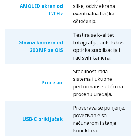
AMOLED ekran od
slike, odziv ekrana i
120Hz
eventualna fizička
oštećenja.
Testira se kvalitet
Glavna kamera od
fotografija, autofokus,
200 MP sa OIS
optička stabilizacija i
rad svih kamera.
Stabilnost rada
sistema i ukupne
Procesor
performanse utiču na
procenu uređaja.
Proverava se punjenje,
povezivanje sa
USB-C priključak
računarom i stanje
konektora.