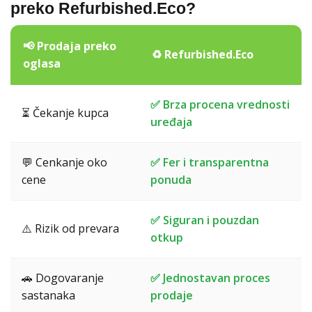
preko Refurbished.Eco?
📢 Prodaja preko
♻️ Refurbished.Eco
oglasa
✅ Brza procena vrednosti
⏳ Čekanje kupca
uređaja
💬 Cenkanje oko
✅ Fer i transparentna
cene
ponuda
✅ Siguran i pouzdan
⚠️ Rizik od prevara
otkup
🚗 Dogovaranje
✅ Jednostavan proces
sastanaka
prodaje