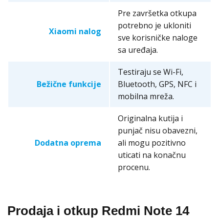
Pre završetka otkupa
potrebno je ukloniti
Xiaomi nalog
sve korisničke naloge
sa uređaja.
Testiraju se Wi-Fi,
Bežične funkcije
Bluetooth, GPS, NFC i
mobilna mreža.
Originalna kutija i
punjač nisu obavezni,
Dodatna oprema
ali mogu pozitivno
uticati na konačnu
procenu.
Prodaja i otkup Redmi Note 14