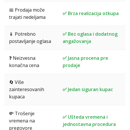
📅 Prodaja može
✅ Brza realizacija otkupa
trajati nedeljama
📱 Potrebno
✅ Bez oglasa i dodatnog
postavljanje oglasa
angažovanja
❓ Neizvesna
✅ Jasna procena pre
konačna cena
prodaje
🔄 Više
zainteresovanih
✅ Jedan siguran kupac
kupaca
💸 Trošenje
✅ Ušteda vremena i
vremena na
jednostavna procedura
pregovore