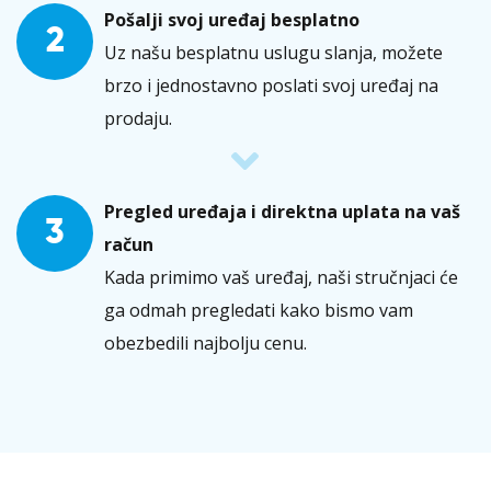
Pošalji svoj uređaj besplatno
2
Uz našu besplatnu uslugu slanja, možete
brzo i jednostavno poslati svoj uređaj na
prodaju.
Pregled uređaja i direktna uplata na vaš
3
račun
Kada primimo vaš uređaj, naši stručnjaci će
ga odmah pregledati kako bismo vam
obezbedili najbolju cenu.