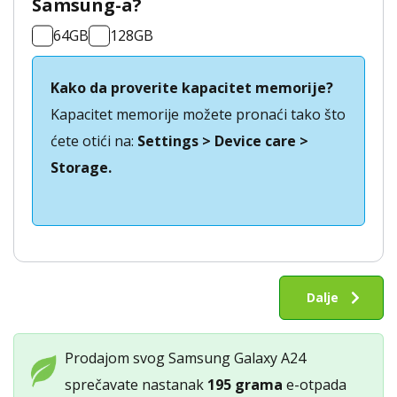
Samsung-a?
64GB
128GB
Kako da proverite kapacitet memorije?
Kapacitet memorije možete pronaći tako što
ćete otići na:
Settings > Device care >
Storage.
Otkup
Samsung
Dalje
Galaxy
A24
Prodajom svog Samsung Galaxy A24
količina
sprečavate nastanak
195 grama
e-otpada