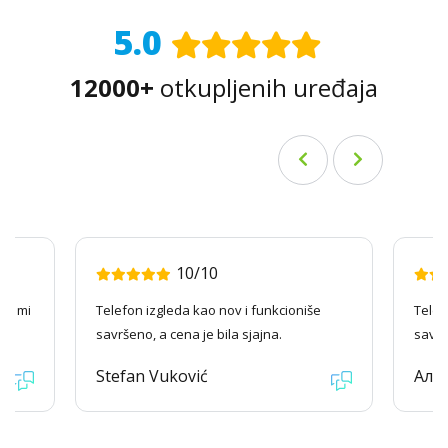
5.0
12000+
otkupljenih uređaja
10/10
ago mi
Telefon izgleda kao nov i funkcioniše
Telef
savršeno, a cena je bila sjajna.
savrš
Stefan Vuković
Але